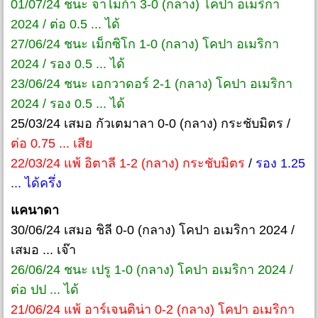
01/07/24 ชนะ จาไมก้า 3-0 (กลาง) โคปา อเมริกา
2024 / ต่อ 0.5 ... ได้
27/06/24 ชนะ เม็กซิโก 1-0 (กลาง) โคปา อเมริกา
2024 / รอง 0.5 ... ได้
23/06/24 ชนะ เอกวาดอร์ 2-1 (กลาง) โคปา อเมริกา
2024 / รอง 0.5 ... ได้
25/03/24 เสมอ กัวเตมาลา 0-0 (กลาง) กระชับมิตร /
ต่อ 0.75 ... เสีย
22/03/24 แพ้ อิตาลี 1-2 (กลาง) กระชับมิตร
/
รอง 1.25
... ได้ครึ่ง
แคนาดา
30/06/24 เสมอ ชิลี 0-0 (กลาง) โคปา อเมริกา 2024 /
เสมอ ... เจ๊า
26/06/24 ชนะ เปรู 1-0 (กลาง) โคปา อเมริกา 2024 /
ต่อ ปป ... ได้
21/06/24 แพ้ อาร์เจนติน่า 0-2 (กลาง) โคปา อเมริกา