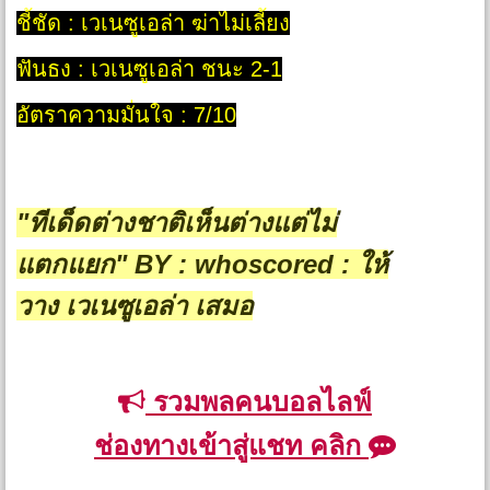
ชี้ชัด : เวเนซูเอล่า ฆ่าไม่เลี้ยง
ฟันธง : เวเนซูเอล่า ชนะ 2-1
อัตราความมั่นใจ : 7/10
"ทีเด็ดต่างชาติเห็นต่างแต่ไม่
แตกแยก"
BY : whoscored : ให้
วาง เวเนซูเอล่า เสมอ
รวมพลคนบอลไลฟ์
ช่องทางเข้าสู่แชท คลิก