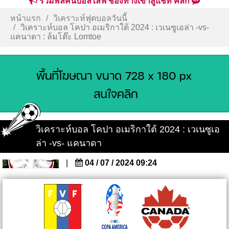
รวมพลคนบอลไลฟ์ ช่องทางเข้าสู่แชท คลิก
หน้าแรก
วิเคราะห์ฟุตบอลวันนี้
วิเคราะห์บอล โคปา อเมริกาใต้ 2024 : เวเนซูเอล่า -vs-
แคนาดา : ล้มโต๊ะ Lomtoe
วิเคราะห์บอล โคปา อเมริกาใต้ 2024 : เวเนซูเอ
ล่า -vs- แคนาดา
|
04 / 07 / 2024 09:24