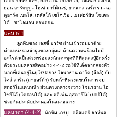
เดอร์ กอนซาเลซ, ยอร์ดาน โอโซริโอ้, วิลเคอร์ อังเกล,
ยอน อารัมบูรู - โฮเซ่ มาร์ติเนซ, ยานเกล เอร์เรร่า - เอ
ดูอาร์ด เบลโล่, เตลัสโก้ เซโกเวีย , เยเฟอร์สัน โซเตล
โด้ - ซาโลมอน ลอนดอน
แคนาดา
ลูกทีมของ เจสซี่ มาร์ช ผ่านเข้ารอบมาด้วย
ตำแหน่งรองจ่าฝูงของกลุ่มเอ ด้านความพร้อมไม่มี
อะไรน่าเป็นห่วงพร้อมส่งนักเตะชุดที่ดีที่สุดลงบู๊อีกครั้ง
ด้วยระบบคลาสสิคอย่าง 4-4-2 รอใช้ทีเด็ดจากสองหัว
หอกที่เล่นอยู่ในยุโรปอย่าง โจนาธาน ดาวิด (ลีลล์) กับ
ไคล์ ลาริน (มายอร์ก้า) รับหน้าที่ควงแขนในการจบ
สกอร์ในแดนหน้า ส่วนตรงกลางจะวาง โจนาธาน โอ
โซริโอ้ (โตรอนโต้) และ สตีเฟ่น อุสตากิโย่ (ปอร์โต้)
ช่วยกันประคับประคองในแดนกลาง
แคนาดา (4-4-2)
: มักซิม เกรปู - อลิสแตร์ จอห์นส