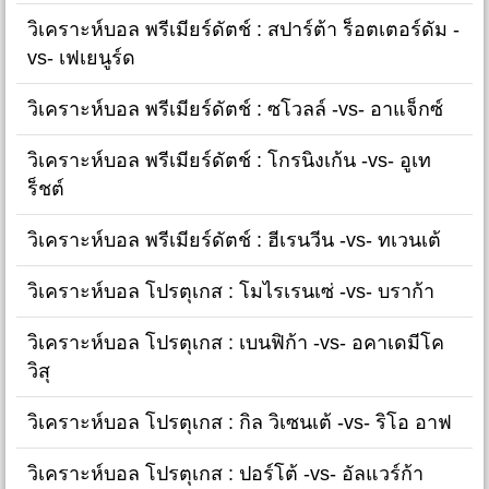
วิเคราะห์บอล พรีเมียร์ดัตช์ : สปาร์ต้า ร็อตเตอร์ดัม -
vs- เฟเยนูร์ด
วิเคราะห์บอล พรีเมียร์ดัตช์ : ซโวลล์ -vs- อาแจ็กซ์
วิเคราะห์บอล พรีเมียร์ดัตช์ : โกรนิงเก้น -vs- อูเท
ร็ชต์
วิเคราะห์บอล พรีเมียร์ดัตช์ : ฮีเรนวีน -vs- ทเวนเต้
วิเคราะห์บอล โปรตุเกส : โมไรเรนเซ่ -vs- บราก้า
วิเคราะห์บอล โปรตุเกส : เบนฟิก้า -vs- อคาเดมีโค
วิสุ
วิเคราะห์บอล โปรตุเกส : กิล วิเซนเต้ -vs- ริโอ อาฟ
วิเคราะห์บอล โปรตุเกส : ปอร์โต้ -vs- อัลแวร์ก้า