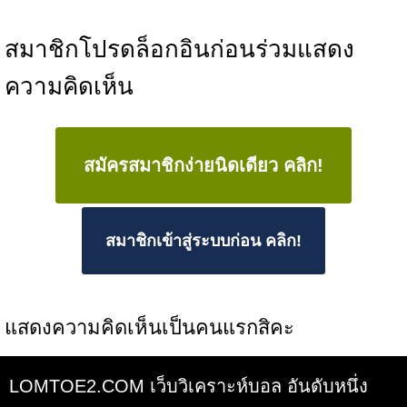
สมาชิกโปรดล็อกอินก่อนร่วมแสดง
ความคิดเห็น
สมัครสมาชิกง่ายนิดเดียว คลิก!
สมาชิกเข้าสู่ระบบก่อน คลิก!
แสดงความคิดเห็นเป็นคนแรกสิคะ
LOMTOE2.COM เว็บวิเคราะห์บอล อันดับหนึ่ง