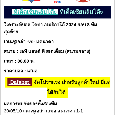
ทีเด็ดเซียนล้มโต๊ะ
ทีเด็ดเซียนล้มโต๊ะ
วิเคราะห์บอล โคปา อเมริกาใต้ 2024 รอบ 8 ทีม
สุดท้าย
เวเนซูเอล่า -vs- แคนาดา
สนาม : เอที แอนด์ ที สเตเดี้ยม (สนามกลาง)
เวลา : 08.00 น.
ราคาบอล : เสมอ
Dafabet
จัดโปรฯแรง สำหรับลูกค้าใหม่ มีแต่
ได้กับได้
ผลการพบกันของทั้งสองทีม
30/05/10 เวเนซูเอล่า เสมอ แคนาดา 1-1