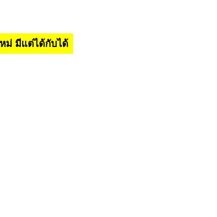
่ มีแต่ได้กับได้