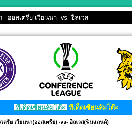
vs- อเบอร์ดีน
บอร์ก
 : ออสเตรีย เวียนนา -vs- อิลเวส
ฮลสไตน์ เคียล
ต์บรอมวิช
์แฮมป์ตัน
์ทสมัธ
ิงแฮม
ด กลิมท์
ดอนส์
ฮมป์ตัน
ิ้ง ลิสบอน
กบวกตามมาด่วน
ๆ)
)
น่า ซิตตาร์ด
ทีเด็ดเซียนล้มโต๊ะ
ทีเด็ดเซียนล้มโต๊ะ
-vs- เทลสตาร์
- วิลเล่ม ทเว
ซงต์-ชิลลัวส์
สเตรีย เวียนนา(ออสเตรีย) -vs- อิลเวส(ฟินแลนด์)