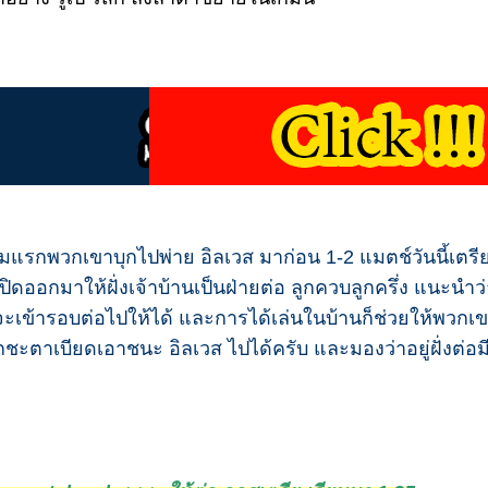
แรกพวกเขาบุกไปพ่าย อิลเวส มาก่อน 1-2 แมตช์วันนี้เตรีย
ดออกมาให้ฝั่งเจ้าบ้านเป็นฝ่ายต่อ ลูกควบลูกครึ่ง แนะนำว่าอ
เข้ารอบต่อไปให้ได้ และการได้เล่นในบ้านก็ช่วยให้พวกเขา
กชะตาเบียดเอาชนะ อิลเวส ไปได้ครับ และมองว่าอยู่ฝั่งต่อ