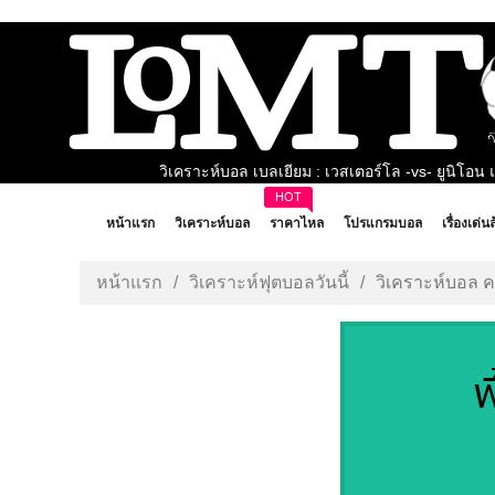
วิเคราะห์บอล เบลเยียม : เวสเตอร์โล -vs- ยูนิโอน แ
วิเคราะห์บอล เบลเยียม : แซงต์ ทรุยเดนส์ -v
วิเคราะห์บอล เบลเยียม : สตองดาร์ ลีแอช -vs- แซ
HOT
วิเคราะห์บอล ลีก เดอซ์ : โซโชซ์ -vs- แซงต์
หน้าแรก
วิเคราะห์บอล
ราคาไหล
โปรแกรมบอล
เรื่องเด่น
วิเคราะห์บอล ลีก เดอซ์ : น็องต์ -vs- เร้ด 
วิเคราะห์บอล ลีก เดอซ์ : มงต์เปลลิเย่ร์ -vs
หน้าแรก
วิเคราะห์ฟุตบอลวันนี้
วิเคราะห์บอล คอ
วิเคราะห์บอล ลีก้า 2 เยอรมัน : โวล์ฟสบวร์ก -v
วิเคราะห์บอล ลีก้า 2 เยอรมัน : มักเดบวร์ก -vs- 
วิเคราะห์บอล ลีก้า 2 เยอรมัน : คาร์ลสรูห์ -vs-
วิเคราะห์บอล โปรตุเกส : วิตอเรีย กิมาไรส์ -vs-
วิเคราะห์บอล โปรตุเกส : มาริติโม่ -vs- คาซ
วิเคราะห์บอล ลีก้า 2 เยอรมัน : ไฮเด้นไฮม์ -vs-
วิเคราะห์บอล นอร์เวย์ : สตาร์ท -vs- เฟรดร
วิเคราะห์บอล พรีเมียร์ดัตช์ : อัลค์ม่าร์ -vs-
วิเคราะห์บอล สกอตติช พรีเมียร์ลีก : เซนต์ เมียร์เรน -