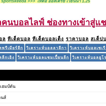
: sportskeeda >>> ให้ต่อ ออสเตรีย เวียนนา 1.25
นบอลไลฟ์ ช่องทางเข้าสู่แ
บอล
ทีเด็ดบอล
ทีเด็ดบอลเต็ง
ราคาบอล
สเต็ป
พรีเมียร์ลีก
วิเคราะห์บอลลาลีกา
วิเคราะห์บอลเซเร
ลีกเอิง
วิเคราะห์บอลแชมเปี้ยนลีก
วิเคราะห์บอลยูโร
ทแฮมป์ตัน
อนส์