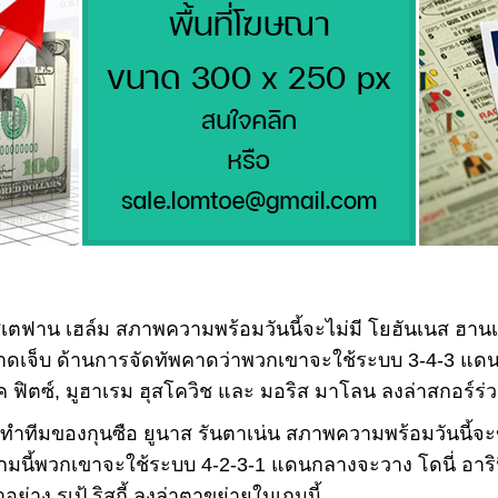
น เฮล์ม สภาพความพร้อมวันนี้จะไม่มี โยฮันเนส ฮานเดิ้ล, 
ี่บาดเจ็บ ด้านการจัดทัพคาดว่าพวกเขาจะใช้ระบบ 3-4-3 แด
ฟิตซ์, มูฮาเรม ฮุสโควิช และ มอริส มาโลน ลงล่าสกอร์ร่
มของกุนซือ ยูนาส รันตาเน่น สภาพความพร้อมวันนี้จะขาด 
าเกมนี้พวกเขาจะใช้ระบบ 4-2-3-1 แดนกลางจะวาง โดนี่ อาริ
ย่าง รูเป้ ริสกี้ ลงล่าตาขย่ายในเกมนี้