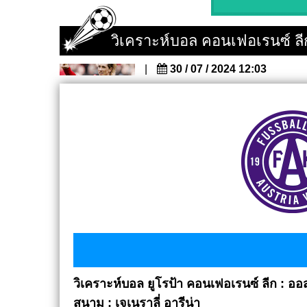
วิเคราะห์บอล สกอตติช พรีเมียร์ลีก : ดันดี เอฟซี -
วิเคราะห์บอล นอร์เวย์ : ไวกิ้ง -vs- ซาร์ปส
วิเคราะห์บอล คอนเฟอเรนซ์ ลีก
วิเคราะห์บอล ลีก้า 2 เยอรมัน : ดาร์มสตัดต์ -vs- โ
วิเคราะห์บอล ลีก คัพ : ร็อตเธอร์แฮม -vs- เวส
|
30 / 07 / 2024 12:03
วิเคราะห์บอล ลีก คัพ : โคลเชสเตอร์ -vs- เซาท
วิเคราะห์บอล ลีก คัพ : เวสต์แฮม -vs- พอร
วิเคราะห์บอล ลีก คัพ : สวอนซี -vs- เบอร์ม
วิเคราะห์บอล นอร์เวย์ : วาเลเรนก้า -vs- โบโ
วิเคราะห์บอล ลีก คัพ : นอริช -vs- เอ็มเค 
วิเคราะห์บอล ลีก คัพ : เลสเตอร์ -vs- นอร์ทแ
วิเคราะห์บอล โปรตุเกส : เอสเตรล่า -vs- สปอร์ต
ทีเด็ด 1 ตัว ชัวร์ ตัวตึง!!
"จับกระแสบอลแรง" บอลทำตังค์ในชั่วโมงนี้...อยา
ทีเด็ดอันเดอร์...เจอ จับ แจก!! (คัดเน้น
ทีเด็ดโอเวอร์...เจอ จับ แจก!! (คัดเน้นๆ
วิเคราะห์บอล พรีเมียร์ดัตช์ : พีเอสวี -vs- ฟอร์ทู
วิเคราะห์บอล พรีเมียร์ดัตช์ : เอ็นอีซี ไนย์เมเก้น 
วิเคราะห์บอล พรีเมียร์ดัตช์ : โก อเฮ้ด อีเกิ้ลส์ -vs
วิเคราะห์บอล เบลเยียม : เวสเตอร์โล -vs- ยูนิโอน แ
วิเคราะห์บอล ยูโรป้า คอนเฟอเรนซ์ ลีก : ออ
สนาม : เจเนราลี่ อารีน่า