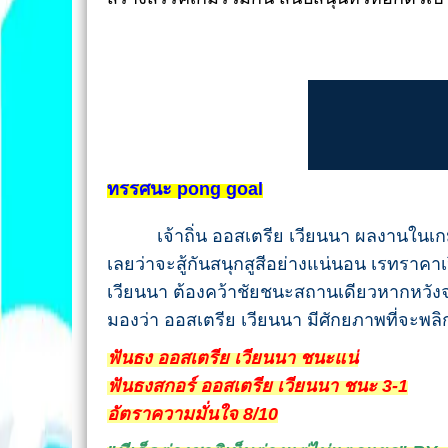
ทรรศนะ pong goal
เจ้าถิ่น ออสเตรีย เวียนนา ผลงานในเกม
เลยว่าจะสู้กันสนุกสูสีอย่างแน่นอน เรทราคาเปิ
เวียนนา ต้องคว้าชัยชนะสถานเดียวหากหวังจะ
มองว่า ออสเตรีย เวียนนา มีศักยภาพที่จะพลิ
ฟันธง ออสเตรีย เวียนนา ชนะแน่
ฟันธงสกอร์ ออสเตรีย เวียนนา ชนะ 3-1
อัตราความมั่นใจ 8/10