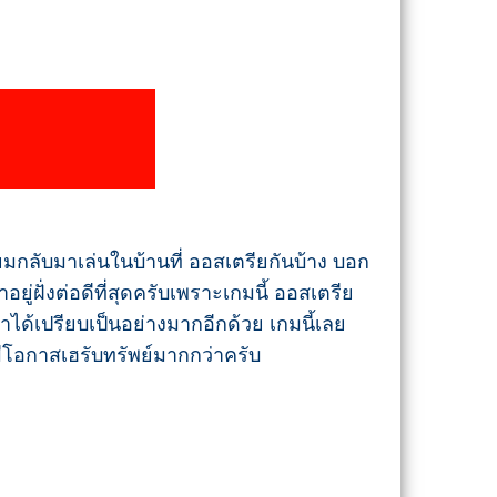
มกลับมาเล่นในบ้านที่ ออสเตรียกันบ้าง บอก
ยู่ฝั่งต่อดีที่สุดครับเพราะเกมนี้ ออสเตรีย
ได้เปรียบเป็นอย่างมากอีกด้วย เกมนี้เลย
มีโอกาสเฮรับทรัพย์มากกว่าครับ