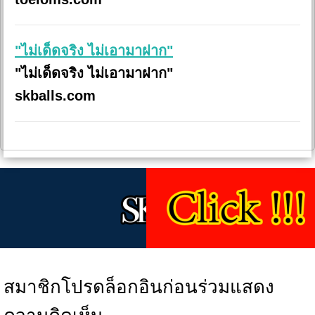
"ไม่เด็ดจริง ไม่เอามาฝาก"
"ไม่เด็ดจริง ไม่เอามาฝาก"
skballs.com
สมาชิกโปรดล็อกอินก่อนร่วมแสดง