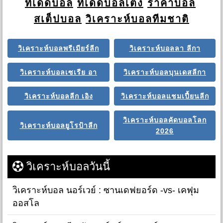
ทีเด็ดบอล
ทีเด็ดบอลเต็ง
ราคาบอล
สเต็ปบอล
วิเคราะห์บอลทีมชาติ
วิเคราะห์บอลพรีเมียร์ลีก
วิเคราะห์บอลลา ลีกา
วิเคราะห์บอลเซเรีย อา
วิเคราะห์บอลบุนเดสลีกา
วิเคราะห์บอลลีก เอิง
วิเคราะห์บอลแชมเปี้ยนลีก
วิเคราะห์บอลคัดบอลโลก
วิเคราะห์บอลยูโรป้าลีก
2026
วิเคราะห์บอลวันนี้
วิเคราะห์บอล นอร์เวย์ : ซานเดฟยอร์ด -vs- เคฟุม
ออสโล