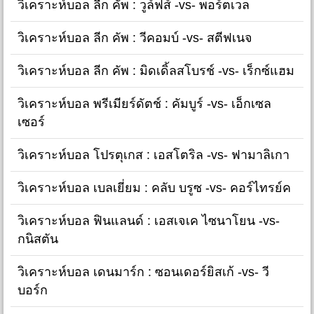
วิเคราะห์บอล ลีก คัพ : วูล์ฟส์ -vs- พอร์ตเวล
วิเคราะห์บอล ลีก คัพ : วีคอมบ์ -vs- สตีฟเนจ
วิเคราะห์บอล ลีก คัพ : มิดเดิ้ลสโบรช์ -vs- เร็กซ์แฮม
วิเคราะห์บอล พรีเมียร์ดัตช์ : คัมบูร์ -vs- เอ็กเซล
เซอร์
วิเคราะห์บอล โปรตุเกส : เอสโตริล -vs- ฟามาลิเกา
วิเคราะห์บอล เบลเยี่ยม : คลับ บรูซ -vs- คอร์ไทรย์ค
วิเคราะห์บอล ฟินแลนด์ : เอสเจเค ไซนาโยน -vs-
กนิสตัน
วิเคราะห์บอล เดนมาร์ก : ซอนเดอร์ยิสเก้ -vs- วี
บอร์ก