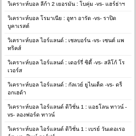
วิเคราะห์บอล ลีก้า 2 เยอรมัน : โบคุ่ม -vs- แฮร์ธ่าฯ
วิเคราะห์บอล โรมาเนีย : อูทา อารัด -vs- ราปิด
บูคาเรสต์
วิเคราะห์บอล ไอร์แลนด์ : เชลบอร์น -vs- เซนต์ แพ
ทริคส์
วิเคราะห์บอล ไอร์แลนด์ : เดอร์รี่ ซิตี้ -vs- สลิโก้ โร
เวอร์ส
วิเคราะห์บอล ไอร์แลนด์ : กัลเวย์ ยูไนเต็ด -vs- ดร็
อกเฮด้า
วิเคราะห์บอล ไอร์แลนด์ ดิวิชั่น 1 : แอธโลน ทาวน์ -
vs- ลองฟอร์ด ทาวน์
วิเคราะห์บอล ไอร์แลนด์ ดิวิชั่น 1 : เบรย์ วันเดอเรอ