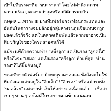
เป้าไปที่บรรดาทีม "ชนะราคา" โดยไม่คำนึง สภาพ
ความพร้อม, ผลงานล่าสุดหรือสถิติการพบกัน
เหตุผล ...เพราะ !!! บางทีมฟอร์มกระท่อนกระแท่นและ
อันดับในตารางจมปลักอยู่กลุ่มล่างจนกุนซือแทบจะถูก
ปลดแล้วก็จริง แต่ในตลาดเดิมพันแล้วพวกเขาอาจเป็น
ทีมขวัญใจของใครหลายคนก็ได้
แม้จะแพ้ด้วยความห่าง "หนึ่งลูก" แต่เป็นรอง "ลูกครึ่ง"
หรือถึงจะ "เสมอ" แต่เป็นรอง "ครึ่งลูก" ท้ายที่สุด "ท่าน
รอง" ก็ได้ยิ้มกันอยู่ดี
ขณะที่บางตัวฟอร์มดุ ยิงทะลุราคาตลอด ซึ่งถึงจะไม่ใช่
ทีมดังและเล่นอยู่ใน "ลีกเล็ก" / "ลีกรอง" หรือแม้กระทั่ง
"บอลถ้วย" แต่หากทำเงินให้อย่างต่อเนื่องแล้ว ... เชื่อว่า
เรา ๆ ท่าน ๆ คงไม่มีใครอยากมองข้ามแน่นอน ...