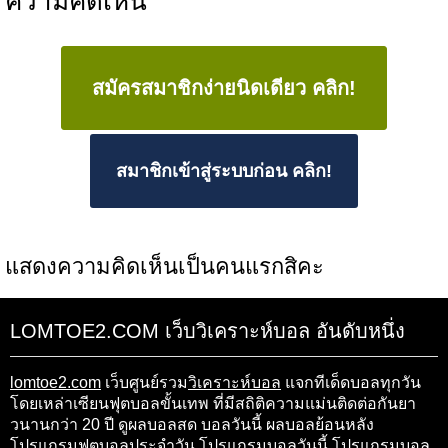
ความคิดเห็น
สมัครสมาชิกง่ายนิดเดียว คลิก!
สมาชิกเข้าสู่ระบบก่อน คลิก!
แสดงความคิดเห็นเป็นคนแรกสิคะ
LOMTOE2.COM เว็บวิเคราะห์บอล อันดับหนึ่ง
lomtoe2.com
เว็บศูนย์รวม
วิเคราะห์บอล
แจกทีเด็ดบอลทุกวัน
โดยเหล่าเซียนฟุตบอลขั้นเทพ ที่มีสถิติความแม่นติดต่อกันยา
วนานกว่า 20 ปี ดูผลบอลสด บอลวันนี้ ผลบอลย้อนหลัง
โปรแกรมฟุตบอลประจำวัน
โปรแกรมบอลวันนี้
โปรแกรมบอล