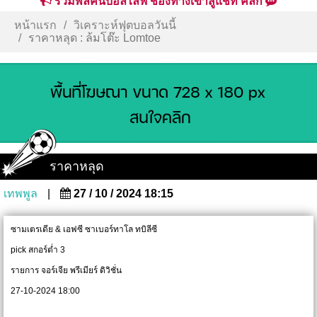
รวมพลคนบอลไลฟ์ ช่องทางเข้าสู่แชท คลิก
หน้าแรก
วิเคราะห์ฟุตบอลวันนี้
ราคาหลุด : ล้มโต๊ะ Lomtoe
ราคาหลุด
เทพพูล
|
27 / 10 / 2024 18:15
ซามเตรเดีย & เอฟซี ซาเบอร์ทาโล ทบิลีซี
pick สกอร์ตํ่า 3
รายการ จอร์เจีย พรีเมียร์ ดิวิชั่น
27-10-2024 18:00