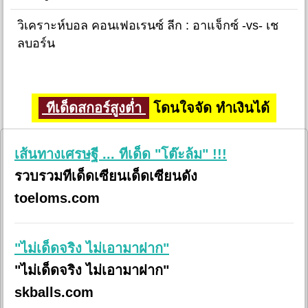
วิเคราะห์บอล คอนเฟอเรนซ์ ลีก : อาแจ็กซ์ -vs- เช
ลบอร์น
ทีเด็ดสกอร์สูงต่ำ
โดนใจจัด ทำเงินได้
เส้นทางเศรษฐี ... ทีเด็ด "โต๊ะล้ม" !!!
รวบรวมทีเด็ดเซียนเด็ดเซียนดัง
toeloms.com
"ไม่เด็ดจริง ไม่เอามาฝาก"
"ไม่เด็ดจริง ไม่เอามาฝาก"
skballs.com