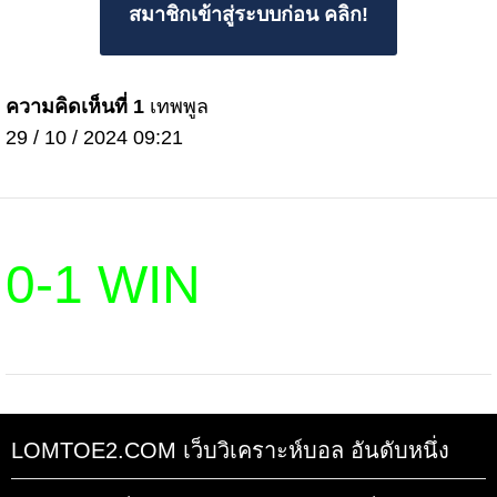
สมาชิกเข้าสู่ระบบก่อน คลิก!
ความคิดเห็นที่
1
เทพพูล
29 / 10 / 2024 09:21
0-1 WIN
LOMTOE2.COM เว็บวิเคราะห์บอล อันดับหนึ่ง