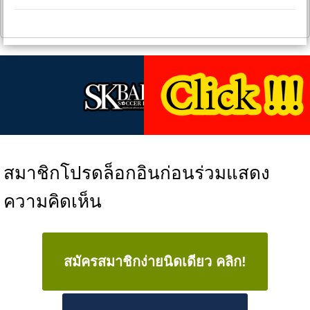
สมาชิกโปรดล็อกอินก่อนร่วมแสดง
ความคิดเห็น
สมัครสมาชิกง่ายนิดเดียว คลิก!