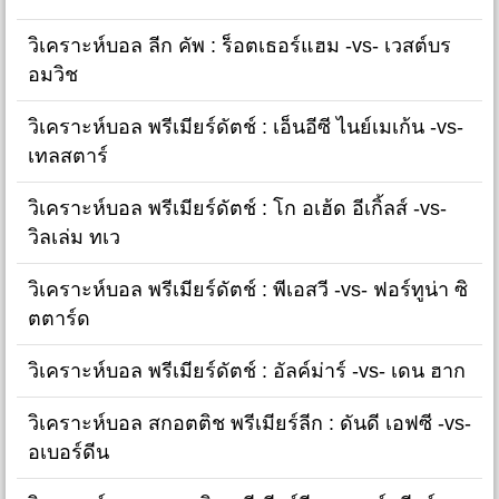
วิเคราะห์บอล ลีก คัพ : ร็อตเธอร์แฮม -vs- เวสต์บร
อมวิช
วิเคราะห์บอล พรีเมียร์ดัตช์ : เอ็นอีซี ไนย์เมเก้น -vs-
เทลสตาร์
วิเคราะห์บอล พรีเมียร์ดัตช์ : โก อเฮ้ด อีเกิ้ลส์ -vs-
วิลเล่ม ทเว
วิเคราะห์บอล พรีเมียร์ดัตช์ : พีเอสวี -vs- ฟอร์ทูน่า ซิ
ตตาร์ด
วิเคราะห์บอล พรีเมียร์ดัตช์ : อัลค์ม่าร์ -vs- เดน ฮาก
วิเคราะห์บอล สกอตติช พรีเมียร์ลีก : ดันดี เอฟซี -vs-
อเบอร์ดีน