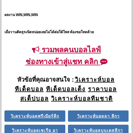
ผลงาน WIN,WIN,WIN
เมื่อวานติดธุระนิดหน่อยเลยไม่ได้ต่อใต้โพส ต้องขอโทดด้วย
รวมพลคนบอลไลฟ์
ช่องทางเข้าสู่แชท คลิก
หัวข้อที่คุณอาจสนใจ :
วิเคราะห์บอล
ทีเด็ดบอล
ทีเด็ดบอลเต็ง
ราคาบอล
สเต็ปบอล
วิเคราะห์บอลทีมชาติ
วิเคราะห์บอลพรีเมียร์ลีก
วิเคราะห์บอลลา ลีกา
วิเคราะห์บอลเซเรีย อา
วิเคราะห์บอลบุนเดสลีกา