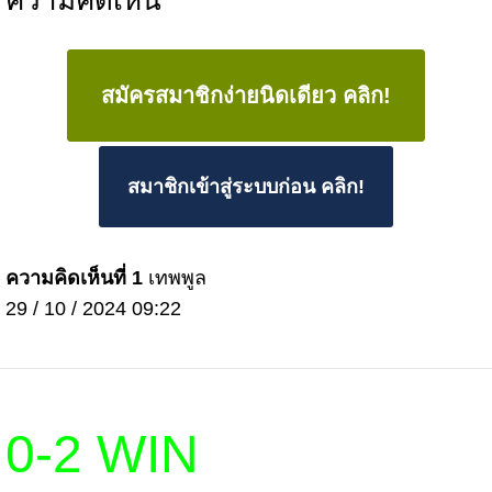
สมัครสมาชิกง่ายนิดเดียว คลิก!
สมาชิกเข้าสู่ระบบก่อน คลิก!
ความคิดเห็นที่
1
เทพพูล
29 / 10 / 2024 09:22
0-2 WIN