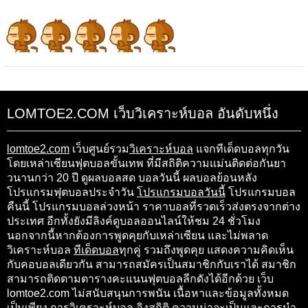
LOMTOE2.COM เว็บวิเคราะห์บอล อันดับหนึ่ง
lomtoe2.com
เว็บศูนย์รวม
วิเคราะห์บอล
แจกทีเด็ดบอลทุกวัน
โดยเหล่าเซียนฟุตบอลขั้นเทพ ที่มีสถิติความแม่นติดต่อกันยา
วนานกว่า 20 ปี ดูผลบอลสด บอลวันนี้ ผลบอลย้อนหลัง
โปรแกรมฟุตบอลประจำวัน
โปรแกรมบอลวันนี้
โปรแกรมบอล
คืนนี้ โปรแกรมบอลล่วงหน้า ราคาบอลที่รวดเร็วส่งตรงจากต่าง
ประเทศ อีกทั้งยังมีลิงค์ดูบอลออนไลน์ให้ชม 24 ชั่วโมง
นอกจากนี้หากต้องการพูดคุยกับเหล่าเซียน และไม่พลาด
วิเคราะห์บอล
ทีเด็ดบอล
ทุกคู่ รวมถึงพูดคุย แสดงความคิดเห็น
กับคอบอลเดียวกัน สามารถสมัครเป็นสมาชิกกับเราได้ สมาชิก
สามารถติดตามตารางคะแนนฟุตบอลลีกดังได้อีกด้วย เว็บ
lomtoe2.com ไม่สนับสนุนการพนัน เนื้อหาและข้อมูลทั้งหมด
เป็นเพียง การวิเคราะห์บอล อิงสถิติ ความน่าจะเป็นและการนำ