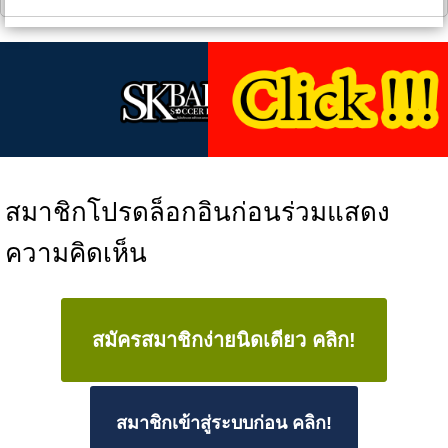
สมาชิกโปรดล็อกอินก่อนร่วมแสดง
ความคิดเห็น
สมัครสมาชิกง่ายนิดเดียว คลิก!
สมาชิกเข้าสู่ระบบก่อน คลิก!