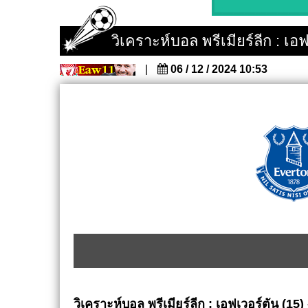
วิเคราะห์บอล สกอตติช พรีเมียร์ลีก : ดันดี เอฟซี -
วิเคราะห์บอล นอร์เวย์ : ไวกิ้ง -vs- ซาร์ปส
วิเคราะห์บอล พรีเมียร์ลีก : เอฟ
วิเคราะห์บอล ลีก้า 2 เยอรมัน : ดาร์มสตัดต์ -vs- โ
วิเคราะห์บอล ลีก คัพ : ร็อตเธอร์แฮม -vs- เวส
|
06 / 12 / 2024 10:53
วิเคราะห์บอล ลีก คัพ : โคลเชสเตอร์ -vs- เซาท
วิเคราะห์บอล ลีก คัพ : เวสต์แฮม -vs- พอร
วิเคราะห์บอล ลีก คัพ : สวอนซี -vs- เบอร์ม
วิเคราะห์บอล นอร์เวย์ : วาเลเรนก้า -vs- โบโ
วิเคราะห์บอล ลีก คัพ : นอริช -vs- เอ็มเค 
วิเคราะห์บอล ลีก คัพ : เลสเตอร์ -vs- นอร์ทแ
วิเคราะห์บอล โปรตุเกส : เอสเตรล่า -vs- สปอร์ต
ทีเด็ด 1 ตัว ชัวร์ ตัวตึง!!
"จับกระแสบอลแรง" บอลทำตังค์ในชั่วโมงนี้...อยา
ทีเด็ดอันเดอร์...เจอ จับ แจก!! (คัดเน้น
ทีเด็ดโอเวอร์...เจอ จับ แจก!! (คัดเน้นๆ
วิเคราะห์บอล พรีเมียร์ดัตช์ : พีเอสวี -vs- ฟอร์ทู
วิเคราะห์บอล พรีเมียร์ดัตช์ : เอ็นอีซี ไนย์เมเก้น 
วิเคราะห์บอล พรีเมียร์ดัตช์ : โก อเฮ้ด อีเกิ้ลส์ -vs
วิเคราะห์บอล เบลเยียม : เวสเตอร์โล -vs- ยูนิโอน แ
วิเคราะห์บอล พรีเมียร์ลีก : เอฟเวอร์ตัน (15) 