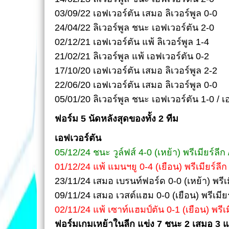
03/09/22 เอฟเวอร์ตัน เสมอ ลิเวอร์พูล 0-0
24/04/22 ลิเวอร์พูล ชนะ เอฟเวอร์ตัน 2-0
02/12/21 เอฟเวอร์ตัน แพ้ ลิเวอร์พูล 1-4
21/02/21 ลิเวอร์พูล แพ้ เอฟเวอร์ตัน 0-2
17/10/20 เอฟเวอร์ตัน เสมอ ลิเวอร์พูล 2-2
22/06/20 เอฟเวอร์ตัน เสมอ ลิเวอร์พูล 0-0
05/01/20 ลิเวอร์พูล ชนะ เอฟเวอร์ตัน 1-0 / เ
ฟอร์ม 5 นัดหลังสุดของทั้ง 2 ทีม
เอฟเวอร์ตัน
05/12/24 ชนะ วูล์ฟส์ 4-0 (เหย้า) พรีเมียร์ลีก /
01/12/24 แพ้ แมนฯยู 0-4 (เยือน) พรีเมียร์ลีก /
23/11/24 เสมอ เบรนท์ฟอร์ด 0-0 (เหย้า) พรีเม
09/11/24 เสมอ เวสต์แฮม 0-0 (เยือน) พรีเมียร
02/11/24 แพ้ เซาท์แฮมป์ตัน 0-1 (เยือน) พรีเมี
ฟอร์มเกมเหย้าในลีก แข่ง 7 ชนะ 2 เสมอ 3 แพ้