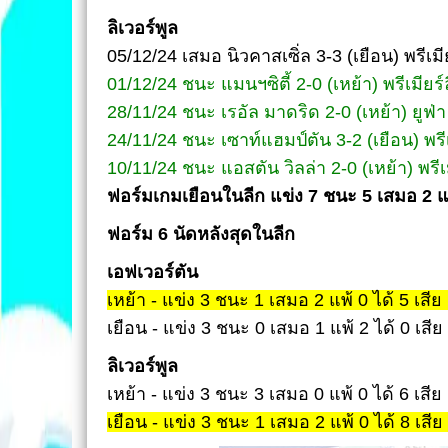
ลิเวอร์พูล
05/12/24 เสมอ นิวคาสเซิ่ล 3-3 (เยือน) พรีเมี
01/12/24 ชนะ แมนฯซิตี้ 2-0 (เหย้า) พรีเมียร์ลี
28/11/24 ชนะ เรอัล มาดริด 2-0 (เหย้า) ยูฟ่า แ
24/11/24 ชนะ เซาท์แฮมป์ตัน 3-2 (เยือน) พรีเม
10/11/24 ชนะ แอสตัน วิลล่า 2-0 (เหย้า) พรีเมีย
ฟอร์มเกมเยือนในลีก แข่ง 7 ชนะ 5 เสมอ 2 แพ้
ฟอร์ม 6 นัดหลังสุดในลีก
เอฟเวอร์ตัน
เหย้า - แข่ง 3 ชนะ 1 เสมอ 2 แพ้ 0 ได้ 5 เสีย
เยือน - แข่ง 3 ชนะ 0 เสมอ 1 แพ้ 2 ได้ 0 เสีย
ลิเวอร์พูล
เหย้า - แข่ง 3 ชนะ 3 เสมอ 0 แพ้ 0 ได้ 6 เสีย
เยือน - แข่ง 3 ชนะ 1 เสมอ 2 แพ้ 0 ได้ 8 เสีย