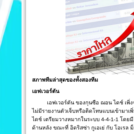
สภาพทีมล่าสุดของทั้งสองทีม
เอฟเวอร์ตัน
เอฟเวอร์ตัน ของกุนซือ ฌอน ไดช์ เพิ่งจะเ
ไม่มีรายงานตัวเจ็บหรือติดโทษแบนเข้ามาเพิ่มเ
ไดช์ เตรียมวางหมากในระบบ 4-4-1-1 โดยมี โดม
ด้านหลัง ขณะที่ อิดริสซ่า กูเอเย่ กับ โอเ