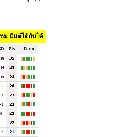
่ มีแต่ได้กับได้