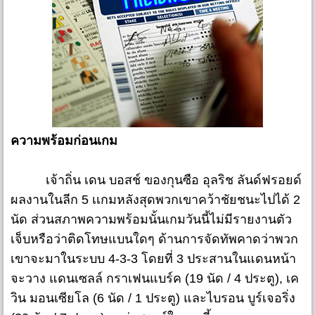
ความพร้อมก่อนเกม
เจ้าถิ่น เดน บอสช์ ของกุนซือ อุลริช ลันด์ฟรอยด์
ผลงานในลีก 5 เเกมหลังสุดพวกเขาคว้าชัยชนะไปได้ 2
นัด ส่วนสภาพความพร้อมนั้นเกมวันนี้ไม่มีรายงานตัว
เจ็บหรือว่าติดโทษแบนใดๆ ด้านการจัดทัพคาดว่าพวก
เขาจะมาในระบบ 4-3-3 โดยที่ 3 ประสานในแดนหน้า
จะวาง แดนเซลล์ กราเฟนแบร์ค (19 นัด / 4 ประตู), เค
วิน มอนเซียโล (6 นัด / 1 ประตู) และไบรอน บูร์เจอริ่ง