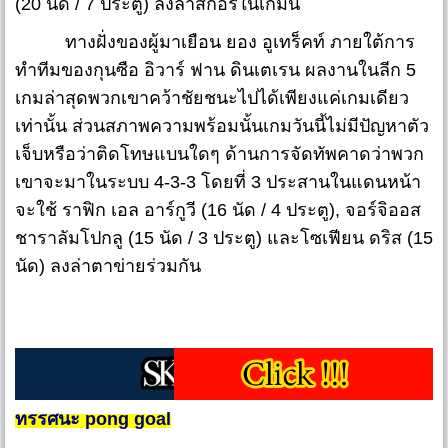
(20 นัด / 7 ประตู) ลงล่าสกอร์ในเกมนี้
ทางฝั่งของผู้มาเยือน ยอง อูเทร็คท์ ภายใต้การ
ทำทีมของกุนซือ อิวาร์ ฟาน ดินเตเรน ผลงานในลีก 5
เกมล่าสุดพวกเขาคว้าชัยชนะไปได้เพียงแค่เกมเดียว
เท่านั้น ส่วนสภาพความพร้อมนั้นเกมวันนี้ไม่มีปัญหาตัว
เจ็บหรือว่าติดโทษแบนใดๆ ด้านการจัดทัพคาดว่าพวก
เขาจะมาในระบบ 4-3-3 โดยที่ 3 ประสานในแดนหน้า
จะใช้ ราฟิก เอล อาร์กูวี (16 นัด / 4 ประตู), จอร์จิออส
ชาราลัมโปกลู (15 นัด / 3 ประตู) และโซเฟียน ดริส (15
นัด) ลงล่าตาข่ายร่วมกัน
ทรรศนะ pong goal