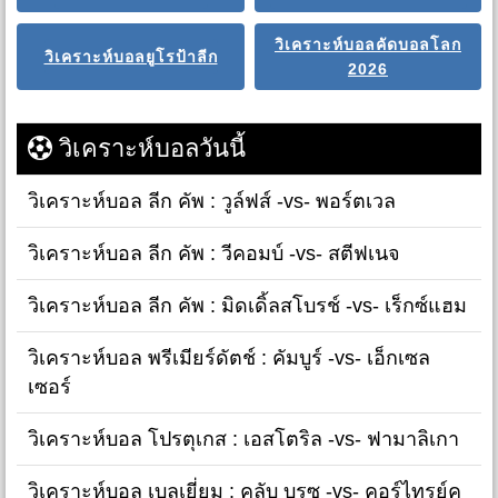
วิเคราะห์บอลคัดบอลโลก
วิเคราะห์บอลยูโรป้าลีก
2026
วิเคราะห์บอลวันนี้
วิเคราะห์บอล ลีก คัพ : วูล์ฟส์ -vs- พอร์ตเวล
วิเคราะห์บอล ลีก คัพ : วีคอมบ์ -vs- สตีฟเนจ
วิเคราะห์บอล ลีก คัพ : มิดเดิ้ลสโบรช์ -vs- เร็กซ์แฮม
วิเคราะห์บอล พรีเมียร์ดัตช์ : คัมบูร์ -vs- เอ็กเซล
เซอร์
วิเคราะห์บอล โปรตุเกส : เอสโตริล -vs- ฟามาลิเกา
วิเคราะห์บอล เบลเยี่ยม : คลับ บรูซ -vs- คอร์ไทรย์ค