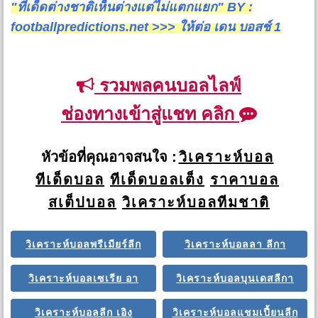
"ทีเด็ดต่างชาติเห็นต่างแต่ไม่แตกแยก" BY :
footballpredictions.net >>> ให้ต่อ เดน บอสช์ 1
รวมพลคนบอลไลฟ์
ช่องทางเข้าสู่แชท คลิก
หัวข้อที่คุณอาจสนใจ :
วิเคราะห์บอล
ทีเด็ดบอล
ทีเด็ดบอลเต็ง
ราคาบอล
สเต็ปบอล
วิเคราะห์บอลทีมชาติ
วิเคราะห์บอลพรีเมียร์ลีก
วิเคราะห์บอลลา ลีกา
วิเคราะห์บอลเซเรีย อา
วิเคราะห์บอลบุนเดสลีกา
วิเคราะห์บอลลีก เอิง
วิเคราะห์บอลแชมเปี้ยนลีก