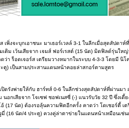
่งจะบุกเอาชนะ มาเธอร์เวลล์ 3-1 ในลีกเมื่อสุดสัปดาห์ท
ติม เว้นเสียจาก เจมส์ ฟอร์เรสต์ (15 นัด) มิดฟิลด์รุ่นใหญ่ว
ดว่า ร็อดเจอร์ส เตรียมวางหมากในระบบ 4-3-3 โดยมี นิโคลัส
 ประตู) เป็นสามประสานแดนหน้าคอยล่าสกอร์ตามสูตร
ปิดรังพ่ายให้กับ ฮาร์ทส์ 0-6 ในลีกช่วงสุดสัปดาห์ที่ผ่าน
นอกเสียจาก โจเซฟ ชอฟเนสซี่ (-) แนวรับวัย 32 ปี ซึ่งเดี้ย
ติโอ้ (17 นัด) ต้องรอลุ้นความฟิตอีกครั้ง คาดว่า โดเชอร์ตี้
ดวูมี่ (16 นัด/4 ประตู) ควงคู่ล่าตาข่ายในแดนหน้าเหมือนเช่