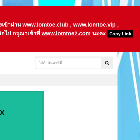
ังเข้าผ่าน
www.lomtoe.club
,
www.lomtoe.vip
,
ต่อไป กรุณาเข้าที่
www.lomtoe2.com
นะคะ
Copy Link