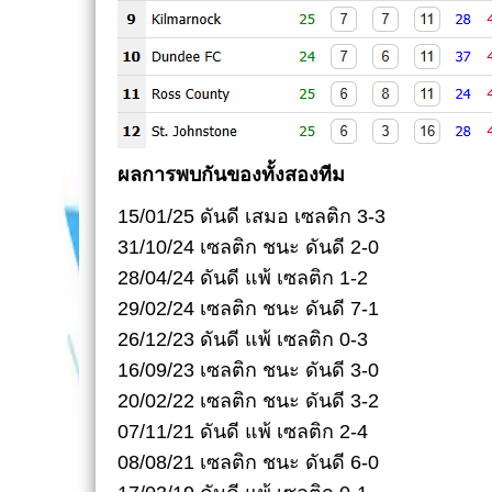
ผลการพบกันของทั้งสองทีม
15/01/25 ดันดี เสมอ เซลติก 3-3
31/10/24 เซลติก ชนะ ดันดี 2-0
28/04/24 ดันดี แพ้ เซลติก 1-2
29/02/24 เซลติก ชนะ ดันดี 7-1
26/12/23 ดันดี แพ้ เซลติก 0-3
16/09/23 เซลติก ชนะ ดันดี 3-0
20/02/22 เซลติก ชนะ ดันดี 3-2
07/11/21 ดันดี แพ้ เซลติก 2-4
08/08/21 เซลติก ชนะ ดันดี 6-0