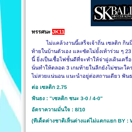
ทรรศนะ
JK11
ไม่แคล้วงานนี้เสร็จเจ้าถิ่น เซลติก
ท้ายในบ้านตัวเอง และซัดไม่ยั้งเท้าร่วม ๆ 23
นี้ ยิ่งเป็นเชื้อไฟชั้นดีที่จะทำให้จ่าฝูงเดิ
นั่นทำให้ตลอด 3 เกมท้ายในลีกยังไม่ชนะใคร
ไม่สวยแน่นอน แนะนำอยู่ต่อสถานเดียว ฟันธง!
ต่อ เซลติก 2.75
ฟันธง : "เซลติก ชนะ 3-0 / 4-0"
อัตราความมั่นใจ : 8/10
(ทีเด็ดต่างชาติเห็นต่างแต่ไม่แตกแยก BY : 