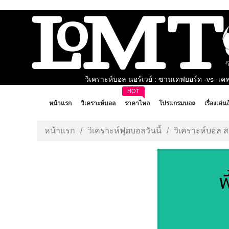
วิเคราะห์บอล นอร์เวย์ : ซานเดฟยอร์ด -vs- เค
วิเคราะห์บอล เบลเยี่ยม : คลับ บรูซ -vs- คอร
วิเคราะห์บอล ไอร์แลนด์ ดิวิชั่น 1 : เบรย์ วันเดอเรอร์ส 
HOT
วิเคราะห์บอล ไอร์แลนด์ : เชลบอร์น -vs- เซนต์
หน้าแรก
วิเคราะห์บอล
ราคาไหล
โปรแกรมบอล
เรื่องเด่น
วิเคราะห์บอล โรมาเนีย : อูทา อารัด -vs- ราปิด
วิเคราะห์บอล สวีเดน ซูเปอร์เร็ตเท่น : ออสเตอร์ซุนด์ 
หน้าแรก
วิเคราะห์ฟุตบอลวันนี้
วิเคราะห์บอล สก
วิเคราะห์บอล ไอร์แลนด์ : เดอร์รี่ ซิตี้ -vs- สลิโ
วิเคราะห์บอล ไอร์แลนด์ : กัลเวย์ ยูไนเต็ด -vs- 
วิเคราะห์บอล ไอร์แลนด์ ดิวิชั่น 1 : ยูซี ดับลิน -vs
วิเคราะห์บอล เดนมาร์ก : ซอนเดอร์ยิสเก้ -vs-
วิเคราะห์บอล ไอร์แลนด์ ดิวิชั่น 1 : แอธโลน ทาวน์ -v
วิเคราะห์บอล ลีก คัพ : มิดเดิ้ลสโบรช์ -vs- เ
วิเคราะห์บอล ลีก คัพ : วีคอมบ์ -vs- สตี
วิเคราะห์บอล ลีก คัพ : วูล์ฟส์ -vs- พอร์
วิเคราะห์บอล ลีก้า 2 เยอรมัน : โบคุ่ม -vs- แ