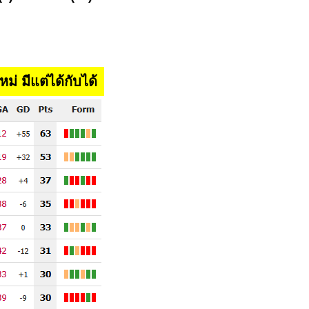
่ มีแต่ได้กับได้