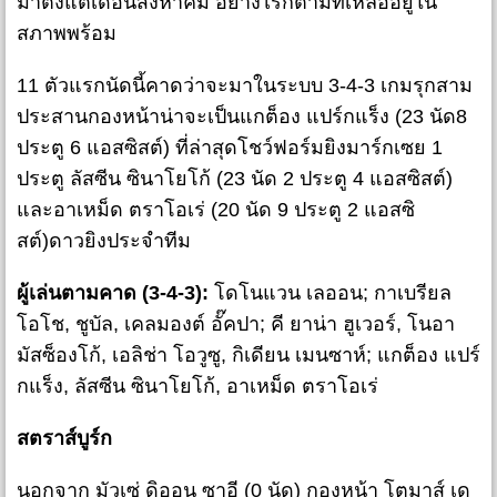
มาตั้งแต่เดือนสิงหาคม อย่างไรก็ตามที่เหลืออยู่ใน
สภาพพร้อม
11 ตัวแรกนัดนี้คาดว่าจะมาในระบบ 3-4-3 เกมรุกสาม
ประสานกองหน้าน่าจะเป็นแกต็อง แปร์กแร็ง (23 นัด8
ประตู 6 แอสซิสต์) ที่ล่าสุดโชว์ฟอร์มยิงมาร์กเซย 1
ประตู ลัสซีน ซินาโยโก้ (23 นัด 2 ประตู 4 แอสซิสต์)
และอาเหม็ด ตราโอเร่ (20 นัด 9 ประตู 2 แอสซิ
สต์)ดาวยิงประจำทีม
ผู้เล่นตามคาด (3-4-3):
โดโนแวน เลออน; กาเบรียล
โอโช, ชูบัล, เคลมองต์ อั๊คปา; คี ยาน่า ฮูเวอร์, โนอา
มัสซ็องโก้, เอลิช่า โอวูซู, กิเดียน เมนซาห์; แกต็อง แปร์
กแร็ง, ลัสซีน ซินาโยโก้, อาเหม็ด ตราโอเร่
สตราส์บูร์ก
นอกจาก มัวเซ่ ดิออน ซาอี (0 นัด) กองหน้า โตมาส์ เด