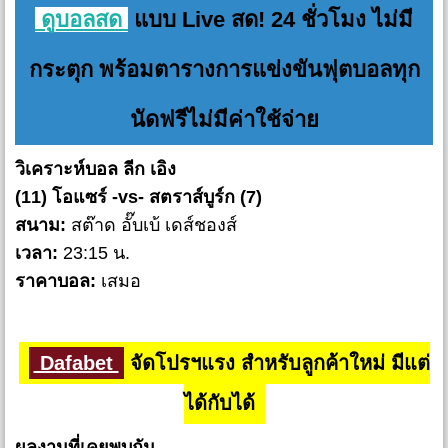
ดูบอลสด
แบบ Live สด! 24 ชั่วโมง ไม่มี
กระตุก พร้อมตารางการแข่งขันฟุตบอลทุก
นัดฟรีไม่มีค่าใช้จ่าย
วิเคราะห์บอล ลีก เอิง
(11) โอแซร์ -vs- สตราส์บูร์ก (7)
สนาม:
สต๊าด อั๊บเบ้ เดส์ชองส์
เวลา:
23:15 น.
ราคาบอล:
เสมอ
Dafabet
จัดโปรฯแรง สำหรับลูกค้าใหม่ มีแต่
ได้กับได้
ผลงานที่เคยพบกัน