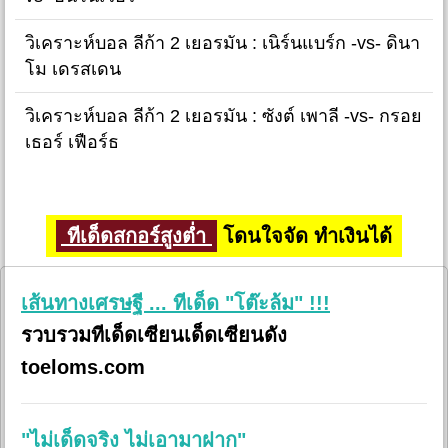
วิเคราะห์บอล ลีก้า 2 เยอรมัน : เนิร์นแบร์ก -vs- ดินา
โม เดรสเดน
วิเคราะห์บอล ลีก้า 2 เยอรมัน : ซังต์ เพาลี -vs- กรอย
เธอร์ เฟือร์ธ
ทีเด็ดสกอร์สูงต่ำ
โดนใจจัด ทำเงินได้
เส้นทางเศรษฐี ... ทีเด็ด "โต๊ะล้ม" !!!
รวบรวมทีเด็ดเซียนเด็ดเซียนดัง
toeloms.com
"ไม่เด็ดจริง ไม่เอามาฝาก"