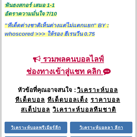
ฟันธงสกอร์ เสมอ 1-1
อัตราความมั่นใจ 7/10
"ทีเด็ดต่างชาติเห็นต่างแต่ไม่แตกแยก" BY :
whoscored >>> ให้รอง ฮีเรนวีน 0.75
รวมพลคนบอลไลฟ์
ช่องทางเข้าสู่แชท คลิก
หัวข้อที่คุณอาจสนใจ :
วิเคราะห์บอล
ทีเด็ดบอล
ทีเด็ดบอลเต็ง
ราคาบอล
สเต็ปบอล
วิเคราะห์บอลทีมชาติ
วิเคราะห์บอลพรีเมียร์ลีก
วิเคราะห์บอลลา ลีกา