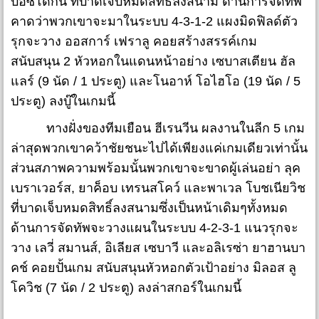
บอซโดกัน ที่บาดเจ็บหมดสิทธิ์ลงสนาม ด้านการจัดทัพ
คาดว่าพวกเขาจะมาในระบบ 4-3-1-2 แผงมิดฟิลด์ตัว
รุกจะวาง ออสการ์ เฟราลู คอยสร้างสรรค์เกม
สนับสนุน 2 หัวหอกในแดนหน้าอย่าง เซบาสเตียน ฮัล
แลร์ (9 นัด / 1 ประตู) และโนอาห์ โอไฮโอ (19 นัด / 5
ประตู) ลงบู๊ในเกมนี้
ทางฝั่งของทีมเยือน ฮีเรนวีน ผลงานในลีก 5 เกม
ล่าสุดพวกเขาคว้าชัยชนะไปได้เพียงแค่เกมเดียวเท่านั้น
ส่วนสภาพความพร้อมนั้นพวกเขาจะขาดผู้เล่นอย่า ลุค
เบราเวอร์ส, ยาค็อบ เทรนสโคว์ และพาเวล โบชเนียวิช
ที่บาดเจ็บหมดสิทธิ์ลงสนามซึ่งเป็นหน้าเดิมๆทั้งหมด
ด้านการจัดทัพจะวางแผนในระบบ 4-2-3-1 แนวรุกจะ
วาง เลวี่ สมานส์, อิเลียส เซบาวี และอลิเรซ่า ยาฮานบา
คช์ คอยปั้นเกม สนับสนุนหัวหอกตัวเป้าอย่าง มิลอส ลู
โควิช (7 นัด / 2 ประตู) ลงล่าสกอร์ในเกมนี้