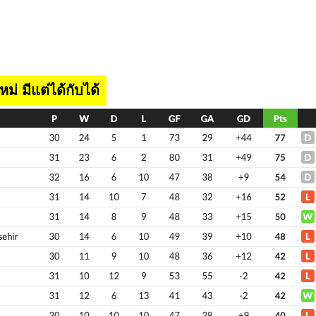
่ มีแต่ได้กับได้