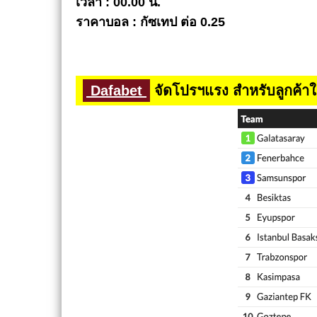
เวลา : 00.00 น.
ราคาบอล : กัซเทป ต่อ 0.25
Dafabet
จัดโปรฯแรง สำหรับลูกค้าใหม