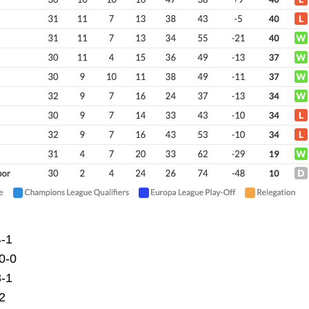
4-1
 0-0
3-1
-2