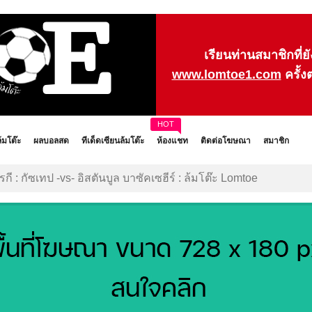
เรียนท่านสมาชิกที่ย
www.lomtoe1.com
ครั้ง
โอโมเนีย นิโคเซีย
์ดชัลลันด์
HOT
vs- เกนท์
ล้มโต๊ะ
ผลบอลสด
ทีเด็ดเซียนล้มโต๊ะ
ห้องแชท
ติดต่อโฆษณา
สมาชิก
-vs- ฮัมมาร์บี้
s- ซิยง
กี : กัซเทป -vs- อิสตันบูล บาซัคเซฮีร์ : ล้มโต๊ะ Lomtoe
s- มาเธอร์เวลล์
s- กียอร์
าเตีย ไครโอว่า
vs- ริกาส
- เชลบอร์น
- เบซิคตัส
-vs- ทรอมโซ่
 โคเปนเฮเก้น
ปิด เวียน