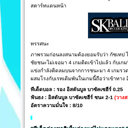
สตาร์ทแดนหน้า
ทรรศนะ
ภาพรวมก่อนลงสนามต้องยอมรับว่า กัซเทป ไ
ชัยชนะไม่เจอมา 4 เกมติดเข้าไปแล้ว กับเกมนี
แข่งกำลังติดลมบนจากการชนะมา 4 เกมรวด ขณะ
ผสมโรงกับเรทเดิมพันในเกมนี้ถือว่าเข้าทาง อิ
ทีเด็ดบอล : รอง อิสตันบูล บาซัคเซฮีร์ 0.25
ฟันธง : อิสตันบูล บาซัคเซฮีร์ ชนะ 2-1
(วางสก
อัตราความมั่นใจ : 8/10