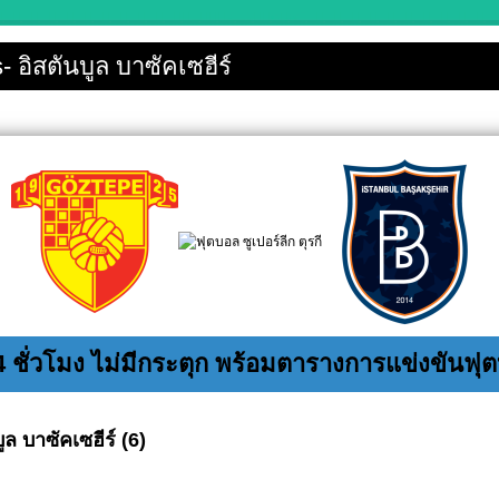
อร์เล็ชต์
ไอ คลาคสวิค
- อิสตันบูล บาซัคเซฮีร์
ีเอสเคเอ โซเฟีย
กบวกตามมาด่วน
)
ๆ)
ร์ เรย์ยาวิค
 ปาฟอส
เรนเจอร์ส
าร์ทส์
เอสไอ รูนาวิค
s- ดินาโม มินส์ค
 -vs- วาดุซ
ชั่วโมง ไม่มีกระตุก พร้อมตารางการแข่งขันฟุตบ
ูล บาซัคเซฮีร์ (6)