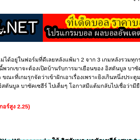
ม่ได้อยู่ในฟอร์มที่ดีเลยหลังแพ้มา 2 จาก 3 เกมหลังร
้พวกเขาจะต้องเปิดบ้านรับการมาเยือนของ อิสตันบูล บาซัคเซ
ที่เกมรุกจัดว่าเข้าฝักเอาเรื่องเพราะยิงเกินหนึ่งประตู
สตันบูล บาซัคเซฮีร์ ไปเต็มๆ โอกาสมีแต้มกลับไปเชื่อว่ามียื
อร์สูง 2.25)