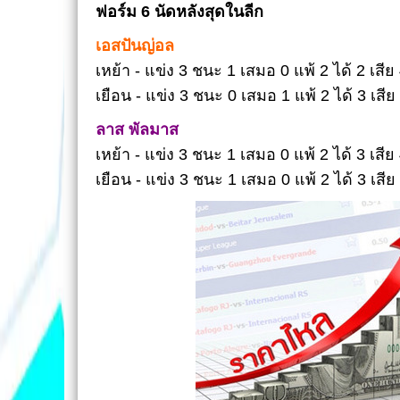
ฟอร์ม 6 นัดหลังสุดในลีก
เอสปันญ่อล
เหย้า - แข่ง 3 ชนะ 1 เสมอ 0 แพ้ 2 ได้ 2 เสีย
เยือน - แข่ง 3 ชนะ 0 เสมอ 1 แพ้ 2 ได้ 3 เสีย
ลาส พัลมาส
เหย้า - แข่ง 3 ชนะ 1 เสมอ 0 แพ้ 2 ได้ 3 เสีย
เยือน - แข่ง 3 ชนะ 1 เสมอ 0 แพ้ 2 ได้ 3 เสีย