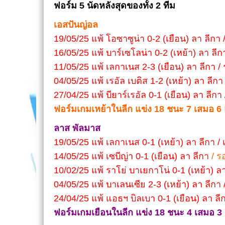
ฟอร์ม 5 นัดหลังสุดของทั้ง 2 ทีม
เอสปันญ่อล
19/05/25 แพ้ โอซาซูน่า 0-2 (เยือน) ลา ลีกา / 
16/05/25 แพ้ บาร์เซโลน่า 0-2 (เหย้า) ลา ลีกา 
11/05/25 แพ้ เลกาเนส 2-3 (เยือน) ลา ลีกา / ร
04/05/25 แพ้ เรอัล เบติส 1-2 (เหย้า) ลา ลีกา 
27/04/25 แพ้ บียาร์เรอัล 0-1 (เยือน) ลา ลีกา
ฟอร์มเกมเหย้าในลีก แข่ง 18 ชนะ 7 เสมอ 6 แพ
ลาส พัลมาส
19/05/25 แพ้ เลกาเนส 0-1 (เหย้า) ลา ลีกา / เ
14/05/25 แพ้ เซบีญ่า 0-1 (เยือน) ลา ลีกา
/ ร
10/02/25 แพ้ ราโย่ บาเยกาโน่ 0-1 (เหย้า) ลา ล
04/05/25 แพ้ บาเลนเซีย 2-3 (เหย้า) ลา ลีกา / 
24/04/25 แพ้ แอธฯ บิลเบา 0-1 (เยือน) ลา ลี
ฟอร์มเกมเยือนในลีก แข่ง 18 ชนะ 4 เสมอ 3 แ