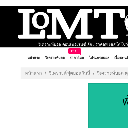
ทีเด็ด 1 ตัว ชัวร์ ตัวตึง!!
วิเคราะห์บอล ยูโรป้า ลีก : ลินคอล์น เร้ด อิมป์ส -vs- 
วิเคราะห์บอล คอนเฟอเรนซ์ ลีก : วาลูร์ -vs- นอร
วิเคราะห์บอล คอนเฟอเรนซ์ ลีก : โกเตบอร์ก -
วิเคราะห์บอล คอนเฟอเรนซ์ ลีก : ราคอฟ เชสโตโชว่า 
วิเคราะห์บอล คอนเฟอเรนซ์ ลีก : โนอาห์ -v
วิเคราะห์บอล คอนเฟอเรนซ์ ลีก : เอชเจเค เฮลซิงกิ -v
HOT
วิเคราะห์บอล คอนเฟอเรนซ์ ลีก : ริก้า เอฟซี -v
หน้าแรก
วิเคราะห์บอล
ราคาไหล
โปรแกรมบอล
เรื่องเด่น
วิเคราะห์บอล ยูโรป้า ลีก : คูพีเอส -vs- ยูนิเวอร์ซิต
วิเคราะห์บอล คอนเฟอเรนซ์ ลีก : ยาโบลเนช -
หน้าแรก
วิเคราะห์ฟุตบอลวันนี้
วิเคราะห์บอล ตุ
วิเคราะห์บอล คอนเฟอเรนซ์ ลีก : อาแจ็กซ์ -vs
วิเคราะห์บอล ยูโรป้า ลีก : ฮราเดค คราโลเว -vs
วิเคราะห์บอล คอนเฟอเรนซ์ ลีก : ซีเอฟอาร์ คลูจ์ 
วิเคราะห์บอล คอนเฟอเรนซ์ ลีก : เดเบรเซ่น -vs-
วิเคราะห์บอล คอนเฟอเรนซ์ ลีก : ไพเด้ -vs- รา
วิเคราะห์บอล ยูโรป้า ลีก : พีเอโอเค -vs- อันเด
วิเคราะห์บอล ยูโรป้า ลีก : เลช ปอซนาน -vs- เค
วิเคราะห์บอล ยูโรป้า ลีก : มักคาบี้ เทล อาวิฟ -vs- ซ
"จับกระแสบอลแรง" บอลทำตังค์ในชั่วโมงนี้...อยา