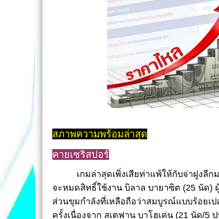
สภาพความพร้อมล่าสุด
คายเซริสปอร์
เกมล่าสุดเพิ่งเสียท่าแพ้ให้กับจ่าฝูงลีก
จะหมดสิทธิ์ใช้งาน บิลาล บายาซิต (25 นัด) ผ
ส่วนขุมกำลังที่เหลือถือว่าสมบูรณ์แบบร้อยเ
ครั้งเนื่องจาก สเตฟาน บาโฮเค่น (21 นัด/5 ปร