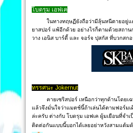
โบดรุม เอฟเค
ในทางทฤษฏียังถือว่ามีลุ้นหนีตายอยู่แต่ใน
ยาสปอร์ แพ้อีกด้วย อย่างไรก็ตามด้วยสถานการ
วาง เอนิส บาร์ดี้ และ จอร์จ ปุสกัส ที่บวกส
ทรรศนะ Jokernut
คายเซริสปอร์ เหนือกว่าทุกด้านโดยเฉพาะฟอ
แล้วจึงมั่นใจว่าแมตช์นี้ถ้าเล่นได้ตามฟอร์ม
ล่ะครับ ต่างกับ โบดรุม เอฟเค ผู้มเยือนที่จ
ติดต่อกันแบบนี้บอกได้เลยอย่าหวังสามแต้มด