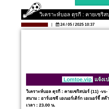
ทีเด็ดโอเวอร์...เจอ จับ แจก!! (คัดเน้นๆ
ทีเด็ดอันเดอร์ ... เจอ จับ แจก!! (คัดเน้น
วิเคราะห์บอล ตุรกี : คายเซริส
วิเคราะห์บอล ยูโรป้า ลีก : เอฟซี ธูน -vs- ไวกิ้งกู
วิเคราะห์บอล ยูโรป้า ลีก : ซัลซ์บวร์ก -vs-
|
24 / 05 / 2025 10:37
วิเคราะห์บอล ยูโรป้า ลีก : ยาเกลโลเนีย -vs- 
วิเคราะห์บอล ยูโรป้า ลีก : เบนฟิก้า -vs- ฮ
วิเคราะห์บอล คอนเฟอเรนซ์ ลีก : ลูกาโน่ -vs- เอ็น
วิเคราะห์บอล คอนเฟอเรนซ์ ลีก : สปอร์ติ้ง บราก้า -v
วิเคราะห์บอล คอนเฟอเรนซ์ ลีก : อินเตอร์ ตูร์คู
ทีเด็ด 1 ตัว ชัวร์ ตัวตึง!!
Lomtoe.vip
แจ้งเป
วิเคราะห์บอล ตุรกี : คายเซริสปอร์ (11) -vs
สนาม : อาร์เอชจี เอเนอร์เติร์ก เอเนอร์จี้ สต๊า
เวลา : 23.00 น.