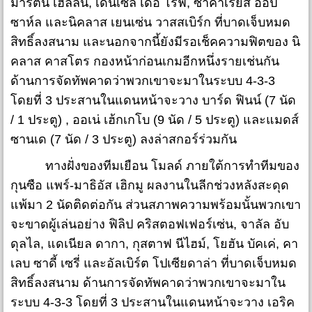
มาร์ติน เฮลลัน, เดนเซล เดอ โรฟ, ซาคาเรียส ออป
ซาห์ล และนิคลาส เยนเซ่น วาสสเบิร์ก ที่บาดเจ็บหมด
สิทธิ์ลงสนาม และนอกจากนี้ยังมีรอเช็คความฟิตของ นิ
คลาส คาสโตร กองหน้าก่อนเกมอีกหนึ่งรายเช่นกัน
ด้านการจัดทัพคาดว่าพวกเขาจะมาในระบบ 4-3-3
โดยที่ 3 ประสานในแดนหน้าจะวาง บาร์ด ฟินน์ (7 นัด
/ 1 ประตู) , ออเน่ เฮ้กเกโบ (9 นัด / 5 ประตู) และแมดส์
ซานเด (7 นัด / 3 ประตู) ลงล่าสกอร์ร่วมกัน
ทางฝั่งของทีมเยือน โมลด์ ภายใต้การทำทีมของ
กุนซือ แพร์-มาธิอัส เฮิกมู ผลงานในลีกช่วงหลังสะดุด
แพ้มา 2 นัดติดต่อกัน ส่วนสภาพความพร้อมนั้นพวกเขา
จะขาดผู้เล่นอย่าง ฟิลิป คริสตอฟเฟอร์เซ่น, จาลัล อับ
ดุลไล, แดเนียล ดากา, กุสตาฟ นีไฮม์, โยฮัน บัคเค่, คา
เลบ ซาดี้ เซรี่ และอัลเบิร์ต โปเซียดาล่า ที่บาดเจ็บหมด
สิทธิ์ลงสนาม ด้านการจัดทัพคาดว่าพวกเขาจะมาใน
ระบบ 4-3-3 โดยที่ 3 ประสานในแดนหน้าจะวาง เอริค