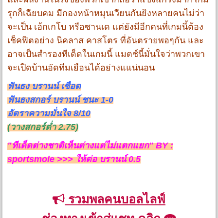
รุกก็เฉียบคม มีกองหน้าหมุนเวียนกันยิงหลายคนไม่ว่า
จะเป็น เฮ้กเกโบ หรือซานเด แต่ยังมีอีกคนที่เกมนี้ต้อง
เช็คฟิตอย่าง นิคลาส คาสโตร ที่อันตรายพอๆกัน และ
อาจเป็นสำรองทีเด็ดในเกมนี้ แมตช์นี้มั่นใจว่าพวกเขา
จะเปิดบ้านอัดทีมเยือนได้อย่างแแน่นอน
ฟันธง บรานน์ เชือด
ฟันธงสกอร์ บรานน์ ชนะ 1-0
อัตราความมั่นใจ 8/10
(วางสกอร์ต่ำ 2.75)
"ทีเด็ดต่างชาติเห็นต่างแต่ไม่แตกแยก" BY :
sportsmole >>> ให้ต่อ บรานน์ 0.5
รวมพลคนบอลไลฟ์