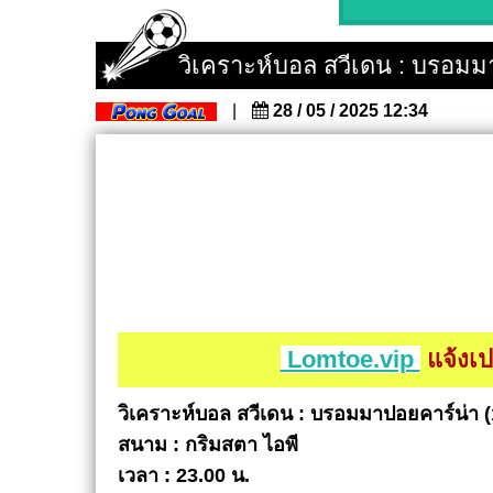
วิเคราะห์บอล ยูโรป้า ลีก : พีเอโอเค -vs- อันเด
วิเคราะห์บอล ยูโรป้า ลีก : เลช ปอซนาน -vs- เค
วิเคราะห์บอล สวีเดน : บรอมมา
วิเคราะห์บอล ยูโรป้า ลีก : มักคาบี้ เทล อาวิฟ -vs- ซ
"จับกระแสบอลแรง" บอลทำตังค์ในชั่วโมงนี้...อยา
|
28 / 05 / 2025 12:34
ทีเด็ดโอเวอร์...เจอ จับ แจก!! (คัดเน้นๆ
ทีเด็ดอันเดอร์ ... เจอ จับ แจก!! (คัดเน้น
วิเคราะห์บอล ยูโรป้า ลีก : เอฟซี ธูน -vs- ไวกิ้งกู
วิเคราะห์บอล ยูโรป้า ลีก : ซัลซ์บวร์ก -vs-
วิเคราะห์บอล ยูโรป้า ลีก : ยาเกลโลเนีย -vs- 
วิเคราะห์บอล ยูโรป้า ลีก : เบนฟิก้า -vs- ฮ
วิเคราะห์บอล คอนเฟอเรนซ์ ลีก : ลูกาโน่ -vs- เอ็น
วิเคราะห์บอล คอนเฟอเรนซ์ ลีก : สปอร์ติ้ง บราก้า -v
วิเคราะห์บอล คอนเฟอเรนซ์ ลีก : อินเตอร์ ตูร์คู
ทีเด็ด 1 ตัว ชัวร์ ตัวตึง!!
Lomtoe.vip
แจ้งเป
วิเคราะห์บอล สวีเดน : บรอมมาปอยคาร์น่า (12
สนาม : กริมสตา ไอพี
เวลา : 23.00 น.