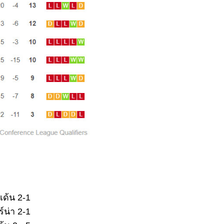
เด้น 2-1
์น่า 2-1