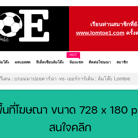
เรียนท่านสมาชิกที่ย
www.lomtoe1.com
ครั้ง
โอโมเนีย นิโคเซีย
์ดชัลลันด์
HOT
vs- เกนท์
ล้มโต๊ะ
ผลบอลสด
ทีเด็ดเซียนล้มโต๊ะ
ห้องแชท
ติดต่อโฆษณา
สมาชิก
-vs- ฮัมมาร์บี้
s- ซิยง
ีเดน : บรอมมาปอยคาร์น่า -vs- เยอร์การ์เด้น : ล้มโต๊ะ Lomtoe
s- มาเธอร์เวลล์
s- กียอร์
าเตีย ไครโอว่า
vs- ริกาส
- เชลบอร์น
- เบซิคตัส
-vs- ทรอมโซ่
 โคเปนเฮเก้น
ปิด เวียน