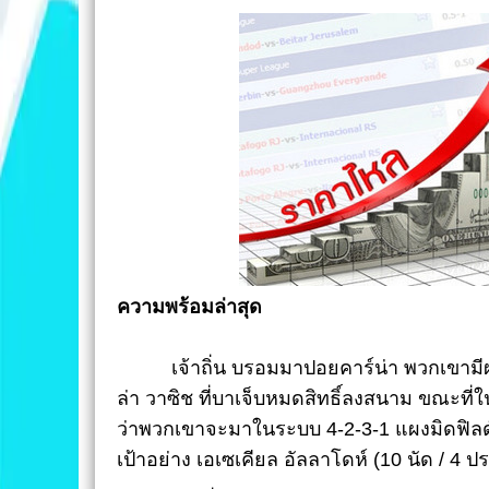
ความพร้อมล่าสุด
เจ้าถิ่น บรอมมาปอยคาร์น่า พวกเขามีผลงา
ล่า วาซิช ที่บาเจ็บหมดสิทธิ์ลงสนาม ขณะที่
ว่าพวกเขาจะมาในระบบ 4-2-3-1 แผงมิดฟิลด์ตั
เป้าอย่าง เอเซเคียล อัลลาโดห์ (10 นัด / 4 ป