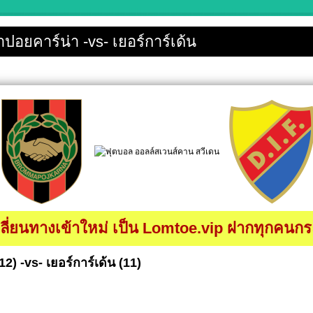
อร์เล็ชต์
ไอ คลาคสวิค
ปอยคาร์น่า -vs- เยอร์การ์เด้น
ีเอสเคเอ โซเฟีย
กบวกตามมาด่วน
)
ๆ)
ร์ เรย์ยาวิค
 ปาฟอส
เรนเจอร์ส
าร์ทส์
เอสไอ รูนาวิค
s- ดินาโม มินส์ค
 -vs- วาดุซ
ลี่ยนทางเข้าใหม่ เป็น Lomtoe.vip ฝากทุกคนก
) -vs- เยอร์การ์เด้น (11)