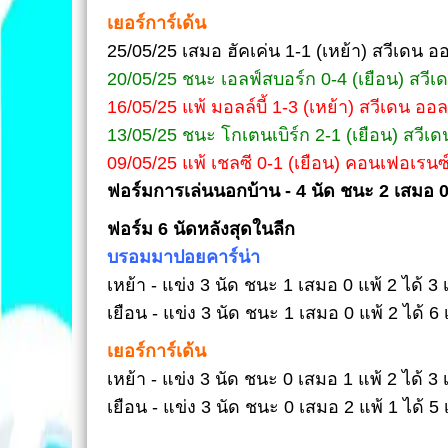
เยอร์การ์เด้น
25/05/25 เสมอ ฮัคเค่น 1-1 (เหย้า) สวีเดน 
20/05/25 ชนะ เอลฟ์สบอร์ก 0-4 (เยือน) สวีเ
16/05/25 แพ้ มอลล์บี้ 1-3 (เหย้า) สวีเดน ออล
13/05/25 ชนะ โกเตนเบิร์ก 2-1 (เยือน) สวีเด
09/05/25 แพ้ เชลซี 0-1 (เยือน) คอนเฟอเรนซ์ 
ฟอร์มการเล่นนอกบ้าน - 4 นัด ชนะ 2 เสมอ 0 แ
ฟอร์ม 6 นัดหลังสุดในลีก
บรอมมาปอยคาร์น่า
เหย้า - แข่ง 3 นัด ชนะ 1 เสมอ 0 แพ้ 2 ได้ 3 
เยือน - แข่ง 3 นัด ชนะ 1 เสมอ 0 แพ้ 2 ได้ 6 
เยอร์การ์เด้น
เหย้า - แข่ง 3 นัด ชนะ 0 เสมอ 1 แพ้ 2 ได้ 3 
เยือน - แข่ง 3 นัด ชนะ 0 เสมอ 2 แพ้ 1 ได้ 5 