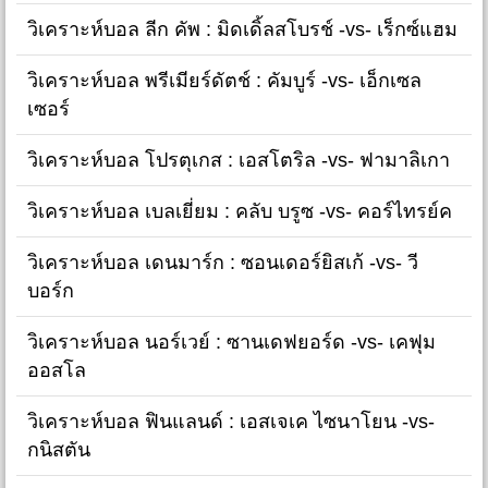
วิเคราะห์บอล ลีก คัพ : มิดเดิ้ลสโบรช์ -vs- เร็กซ์แฮม
วิเคราะห์บอล พรีเมียร์ดัตช์ : คัมบูร์ -vs- เอ็กเซล
เซอร์
วิเคราะห์บอล โปรตุเกส : เอสโตริล -vs- ฟามาลิเกา
วิเคราะห์บอล เบลเยี่ยม : คลับ บรูซ -vs- คอร์ไทรย์ค
วิเคราะห์บอล เดนมาร์ก : ซอนเดอร์ยิสเก้ -vs- วี
บอร์ก
วิเคราะห์บอล นอร์เวย์ : ซานเดฟยอร์ด -vs- เคฟุม
ออสโล
วิเคราะห์บอล ฟินแลนด์ : เอสเจเค ไซนาโยน -vs-
กนิสตัน