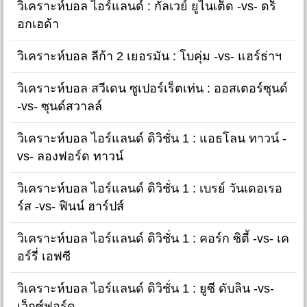
วิเคราะห์บอล ไอร์แลนด์ : กัลเวย์ ยูไนเต็ด -vs- ดร็
อกเฮด้า
วิเคราะห์บอล ลีก้า 2 เยอรมัน : โบคุ่ม -vs- แฮร์ธ่าฯ
วิเคราะห์บอล สวีเดน ซูเปอร์เร็ตเท่น : ออสเตอร์ซุนด์
-vs- ซุนด์สวาลล์
วิเคราะห์บอล ไอร์แลนด์ ดิวิชั่น 1 : แอธโลน ทาวน์ -
vs- ลองฟอร์ด ทาวน์
วิเคราะห์บอล ไอร์แลนด์ ดิวิชั่น 1 : เบรย์ วันเดอเรอ
ร์ส -vs- ฟินน์ ฮาร์ปส์
วิเคราะห์บอล ไอร์แลนด์ ดิวิชั่น 1 : คอร์ก ซิตี้ -vs- เค
อร์รี่ เอฟซี
วิเคราะห์บอล ไอร์แลนด์ ดิวิชั่น 1 : ยูซี ดับลิน -vs-
เว็กซ์ฟอร์ด