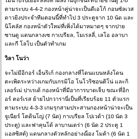
ไม่น่าปรับเยอะหลังทำผลงานบุกชนะที่ปายซานดู 1-0
ตามระบบ 4-4-2 กองหน้าคู่น่าจะเป็นดีเอโก้ กอนซัลเวส
ดาวยิงประจำทีมตอนนี้ที่ทำไป 3 ประตูจาก 10 นัด และ
นิโคลัส กองหน้าตัวใหม่ที่เพิ่งได้มาหมาดๆ จากปาย
ซานดู แดนกลางเซ กาเบรียล, โมเรลลี่, เลโอ อลาบา
และกี โลโบ เป็นตัวทำเกม
วิลา โนว่า
จะไม่มีอิกอร์ เอ็นริเก้ กองกลางที่โดนแบนหลังโดน
ตะเพิดระหว่างเกมกับเกรมิโอ โนโวริซอนติโน่ และกิ
เลอร์เม่ ปาเรเด้ กองหน้าที่มีอาการบาดเจ็บ ขณะที่อิก
อร์ ตอร์เรส ย้ายไปกวารานี่เป็นที่เรียบร้อย 11 ตัวแรก
ตามระบบ 4-3-3 เกมรุกสามประสานกองหน้าน่าจะเป็น
จูเนียร์ โตดินโญ่ (7 นัด) กาเบรียล โปเวด้า (10 นัด 3
ประตู) และฟาคุนโด้ ลาบานเดร่า (6 นัด 2 ประตู 1
แอสซิสต์) แดนกลางตัวหลักอย่างฌ็อง โมต้า (6 นัด 1