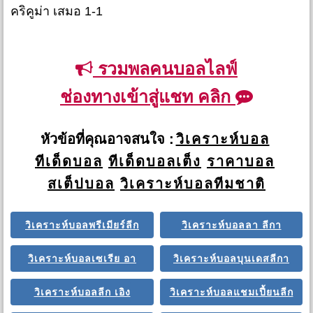
คริคูม่า เสมอ 1-1
รวมพลคนบอลไลฟ์
ช่องทางเข้าสู่แชท คลิก
หัวข้อที่คุณอาจสนใจ :
วิเคราะห์บอล
ทีเด็ดบอล
ทีเด็ดบอลเต็ง
ราคาบอล
สเต็ปบอล
วิเคราะห์บอลทีมชาติ
วิเคราะห์บอลพรีเมียร์ลีก
วิเคราะห์บอลลา ลีกา
วิเคราะห์บอลเซเรีย อา
วิเคราะห์บอลบุนเดสลีกา
วิเคราะห์บอลลีก เอิง
วิเคราะห์บอลแชมเปี้ยนลีก