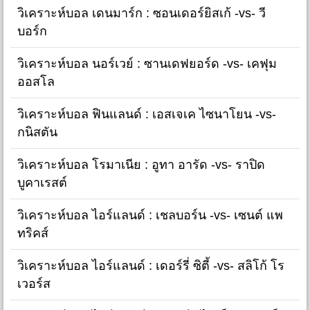
วิเคราะห์บอล เดนมาร์ก : ซอนเดอร์ยิสเก้ -vs- วี
บอร์ก
วิเคราะห์บอล นอร์เวย์ : ซานเดฟยอร์ด -vs- เคฟุม
ออสโล
วิเคราะห์บอล ฟินแลนด์ : เอสเจเค ไซนาโยน -vs-
กนิสตัน
วิเคราะห์บอล โรมาเนีย : อูทา อารัด -vs- ราปิด
บูคาเรสต์
วิเคราะห์บอล ไอร์แลนด์ : เชลบอร์น -vs- เซนต์ แพ
ทริคส์
วิเคราะห์บอล ไอร์แลนด์ : เดอร์รี่ ซิตี้ -vs- สลิโก้ โร
เวอร์ส