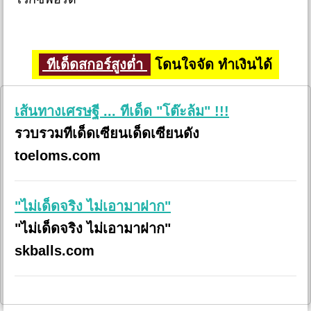
ทีเด็ดสกอร์สูงต่ำ
โดนใจจัด ทำเงินได้
เส้นทางเศรษฐี ... ทีเด็ด "โต๊ะล้ม" !!!
รวบรวมทีเด็ดเซียนเด็ดเซียนดัง
toeloms.com
"ไม่เด็ดจริง ไม่เอามาฝาก"
"ไม่เด็ดจริง ไม่เอามาฝาก"
skballs.com