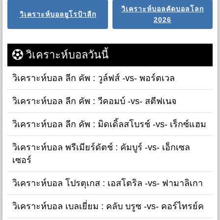
วิเคราะห์บอลคัดบอลโลก
วิเคราะห์บอลยูโรป้าลีก
2026
วิเคราะห์บอลวันนี้
วิเคราะห์บอล ลีก คัพ : วูล์ฟส์ -vs- พอร์ตเวล
วิเคราะห์บอล ลีก คัพ : วีคอมบ์ -vs- สตีฟเนจ
วิเคราะห์บอล ลีก คัพ : มิดเดิ้ลสโบรช์ -vs- เร็กซ์แฮม
วิเคราะห์บอล พรีเมียร์ดัตช์ : คัมบูร์ -vs- เอ็กเซล
เซอร์
วิเคราะห์บอล โปรตุเกส : เอสโตริล -vs- ฟามาลิเกา
วิเคราะห์บอล เบลเยี่ยม : คลับ บรูซ -vs- คอร์ไทรย์ค