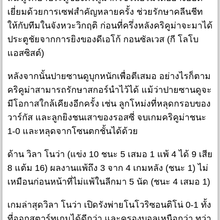
เยี่ยมด้วยการเซฟสำคัญหลายครั้ง ช่วยรักษาคลีนชีท
ให้กับทีมในจังหวะวิกฤติ ก่อนที่ครึ่งหลังคริคูม่าจะมาได้
ประตูชัยจากการยิงของดีเอโก้ กอนซัลเวส (กี โลโบ
แอสซิสต์)
หลังจากนั้นปายซานดูบุกหนักเพื่อตีเสมอ อย่างไรก็ตาม
คริคูม่าสามารถรักษาสกอร์นำไว้ได้ แม้ว่าปายซานดูจะ
มีโอกาสใกล้เคียงอีกครั้ง เช่น ลูกโหม่งที่หลุดกรอบของ
วาร์กัส และลูกยิงชนเสาของรอสซี่ จบเกมคริคูม่าชนะ
1-0 และหลุดจากโซนตกชั้นได้ด้วย
ด้าน วิลา โนว่า (แข่ง 10 ชนะ 5 เสมอ 1 แพ้ 4 ได้ 9 เสีย
8 แต้ม 16) ผลงานแพ้ถึง 3 จาก 4 เกมหลัง (ชนะ 1) ไม่
เหมือนก่อนหน้าที่ไม่แพ้ในลีกมา 5 นัด (ชนะ 4 เสมอ 1)
เกมล่าสุดวิลา โนว่า เปิดรังพ่ายโนโวริซอนติโน่ 0-1 ทั้ง
ที่ออกสตาร์ทเกมได้ดีกว่า และครองบอลเหนือกว่า ทว่า