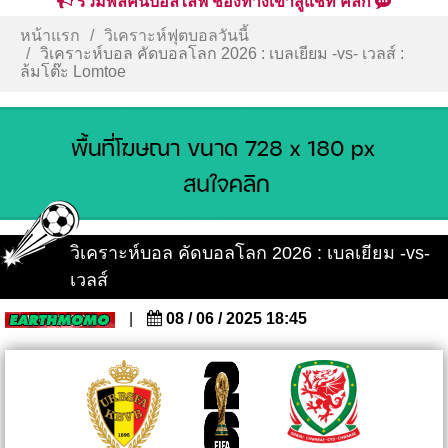
รวมพลคนบอลไลฟ์ ช่องทางเข้าสู่แชท คลิก
หน้าแรก
วิเคราะห์ฟุตบอลวันนี้
วิเคราะห์บอล คัดบอลโลก 2026 : เบลเยียม -vs- เวลส์ :
ล้มโต๊ะ Lomtoe
วิเคราะห์บอล คัดบอลโลก 2026 : เบลเยียม -vs-
เวลส์
|
08 / 06 / 2025 18:45