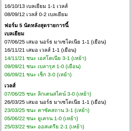
16/10/13 เบลเยียม 1-1 เวลส์
08/09/12 เวลส์ 0-2 เบลเยียม
ฟอร์ม 5 นัดหลังสุดรายการนี้
เบลเยียม
07/06/25 เสมอ นอร์ธ มาเซโดเนีย 1-1 (เยือน)
16/11/21 เสมอ เวลส์ 1-1 (เยือน)
14/11/21 ชนะ เอสโตเนีย 3-1 (เหย้า)
09/09/21 ชนะ เบลารุส 1-0 (เยือน)
06/09/21 ชนะ เช็ก 3-0 (เหย้า)
เวลส์
07/06/25 ชนะ ลิกเตนสไตน์ 3-0 (เหย้า)
26/03/25 เสมอ นอร์ธ มาเซโดเนีย 1-1 (เยือน)
23/03/25 ชนะ คาซัคสถาน 3-1 (เหย้า)
05/06/22 ชนะ ยูเครน 1-0 (เหย้า)
25/03/22 ชนะ ออสเตรีย 2-1 (เหย้า)