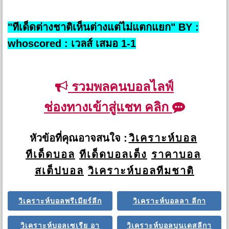
"ทีเด็ดต่างชาติเห็นต่างแต่ไม่แตกแยก" BY :
whoscored : เวลส์ เสมอ 1-1
รวมพลคนบอลไลฟ์
ช่องทางเข้าสู่แชท คลิก
หัวข้อที่คุณอาจสนใจ :
วิเคราะห์บอล
ทีเด็ดบอล
ทีเด็ดบอลเต็ง
ราคาบอล
สเต็ปบอล
วิเคราะห์บอลทีมชาติ
วิเคราะห์บอลพรีเมียร์ลีก
วิเคราะห์บอลลา ลีกา
วิเคราะห์บอลเซเรีย อา
วิเคราะห์บอลบุนเดสลีกา