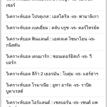
เซอร์
วิเคราะห์บอล โปรตุเกส : เอสโตริล -vs- ฟามาลิเกา
วิเคราะห์บอล เบลเยี่ยม : คลับ บรูซ -vs- คอร์ไทรย์ค
วิเคราะห์บอล ฟินแลนด์ : เอสเจเค ไซนาโยน -vs-
กนิสตัน
วิเคราะห์บอล เดนมาร์ก : ซอนเดอร์ยิสเก้ -vs- วี
บอร์ก
วิเคราะห์บอล ลีก้า 2 เยอรมัน : โบคุ่ม -vs- แฮร์ธ่าฯ
วิเคราะห์บอล โรมาเนีย : อูทา อารัด -vs- ราปิด
บูคาเรสต์
วิเคราะห์บอล ไอร์แลนด์ : เชลบอร์น -vs- เซนต์ แพ