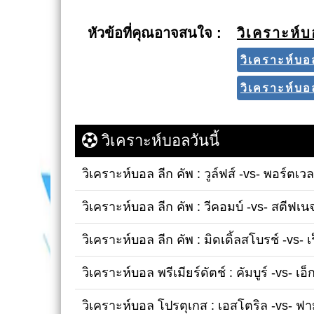
หัวข้อที่คุณอาจสนใจ :
วิเคราะห์
วิเคราะห์บอล
วิเคราะห์บอล
วิเคราะห์บอลวันนี้
วิเคราะห์บอล ลีก คัพ : วูล์ฟส์ -vs- พอร์ตเวล
วิเคราะห์บอล ลีก คัพ : วีคอมบ์ -vs- สตีฟเน
วิเคราะห์บอล ลีก คัพ : มิดเดิ้ลสโบรช์ -vs- 
วิเคราะห์บอล พรีเมียร์ดัตช์ : คัมบูร์ -vs- เอ
วิเคราะห์บอล โปรตุเกส : เอสโตริล -vs- ฟา