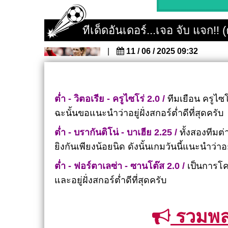
วิเคราะห์บอล ลีก้า 2 เยอรมัน : โบคุ่ม -vs- แ
ทีเด็ด 1 ตัว ชัวร์ ตัวตึง!!
"จับกระแสบอลแรง" บอลทำตังค์ในชั่วโมงนี้...อยา
ทีเด็ดอันเดอร์...เจอ จับ แจก!! 
ทีเด็ดอันเดอร์...เจอ จับ แจก!! (คัดเน้น
ทีเด็ดโอเวอร์...เจอ จับ แจก!! (คัดเน้นๆ
|
11 / 06 / 2025 09:32
วิเคราะห์บอล ฟินแลนด์ : เอสเจเค ไซนาโยน -v
วิเคราะห์บอล ไอร์แลนด์ ดิวิชั่น 1 : คอร์ก ซิตี้ -vs- 
วิเคราะห์บอล พรีเมียร์ดัตช์ : คัมบูร์ -vs- เอ็ก
วิเคราะห์บอล โปรตุเกส : เอสโตริล -vs- ฟา
ต่ำ - วิตอเรีย - ครูไซโร่ 2.0 /
ทีมเยือน ครูไซโ
วิเคราะห์บอล นอร์เวย์ : ซานเดฟยอร์ด -vs- เค
ฉะนั้นขอแนะนำว่าอยู่ฝั่งสกอร์ต่ำดีที่สุดครับ
ต่ำ - บรากันติโน่ - บาเฮีย 2.25 /
ทั้งสองทีมต่
ยิงกันเพียงน้อยนิด ดังนั้นเกมวันนี้แนะนำว่าอยู่
ต่ำ - ฟอร์ตาเลซ่า - ซานโต๊ส 2.0 /
เป็นการโคจ
และอยู่ฝั่งสกอร์ต่ำดีที่สุดครับ
รวมพลค