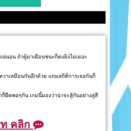
สีแน่นอน ถ้าผู้มาเยือนชนะก็คงยิงไม่เยอะ
อหวาเหมือนกันอีกด้วย แถมสถิติการเจอกันก็
็ฝืดพอๆกัน เกมนี้มองว่าน่าจะสู้กันอย่างสูสี
ชท คลิก