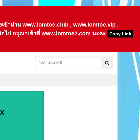
ังเข้าผ่าน
www.lomtoe.club
,
www.lomtoe.vip
,
ต่อไป กรุณาเข้าที่
www.lomtoe2.com
นะคะ
Copy Link