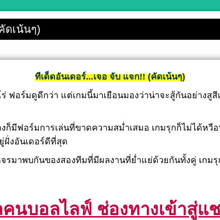
ฮร์ธ่าฯ
กบวกตามมาด่วน
(คัดเน้นๆ)
ๆ)
)
s- กนิสตัน
เคอร์รี่ เอฟซี
ทีเด็ดอันเดอร์...เจอ จับ แจก!! (คัดเน้นๆ)
เซลเซอร์
มาลิเกา
ร่ ฟอร์มดูดีกว่า แต่เกมนี้มาเยือนมองว่าน่าจะสู้กันอย่างสู
ฟุม ออสโล
างก็มีฟอร์มการเล่นที่ขาดความสม่ำเสมอ เกมรุกก็ไม่ได้หวื
ฝั่งอันเดอร์ดีที่สุด
รมาพบกันของสองทีมที่มีผลงานที่ย่ำแย่ด้วยกันทั้งคู่ เกมรุกก
นบอลไลฟ์ ช่องทางเข้าสู่แ