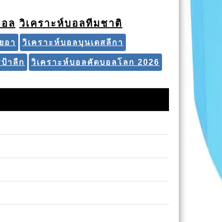
บอล
วิเคราะห์บอลทีมชาติ
ียอา
วิเคราะห์บอลบุนเดสลีกา
ป้าลีก
วิเคราะห์บอลคัดบอลโลก 2026