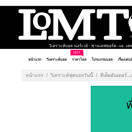
วิเคราะห์บอล นอร์เวย์ : ซานเดฟยอร์ด -vs- เค
วิเคราะห์บอล เบลเยี่ยม : คลับ บรูซ -vs- คอร
HOT
วิเคราะห์บอล ไอร์แลนด์ ดิวิชั่น 1 : เบรย์ วันเดอเรอร์ส 
หน้าแรก
วิเคราะห์บอล
ราคาไหล
โปรแกรมบอล
เรื่องเด่น
วิเคราะห์บอล ไอร์แลนด์ : เชลบอร์น -vs- เซนต์
วิเคราะห์บอล โรมาเนีย : อูทา อารัด -vs- ราปิด
วิเคราะห์บอล สวีเดน ซูเปอร์เร็ตเท่น : ออสเตอร์ซุนด์ 
หน้าแรก
วิเคราะห์ฟุตบอลวันนี้
ทีเด็ดอันเดอร์..
วิเคราะห์บอล ไอร์แลนด์ : เดอร์รี่ ซิตี้ -vs- สลิโ
วิเคราะห์บอล ไอร์แลนด์ : กัลเวย์ ยูไนเต็ด -vs- 
วิเคราะห์บอล ไอร์แลนด์ ดิวิชั่น 1 : ยูซี ดับลิน -vs
วิเคราะห์บอล เดนมาร์ก : ซอนเดอร์ยิสเก้ -vs-
วิเคราะห์บอล ไอร์แลนด์ ดิวิชั่น 1 : แอธโลน ทาวน์ -v
วิเคราะห์บอล ลีก คัพ : มิดเดิ้ลสโบรช์ -vs- เ
วิเคราะห์บอล ลีก คัพ : วีคอมบ์ -vs- สตี
วิเคราะห์บอล ลีก คัพ : วูล์ฟส์ -vs- พอร์