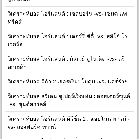
วิเคราะห์บอล ไอร์แลนด์ : เชลบอร์น -vs- เซนต์ แพ
ทริคส์
วิเคราะห์บอล ไอร์แลนด์ : เดอร์รี่ ซิตี้ -vs- สลิโก้ โร
เวอร์ส
วิเคราะห์บอล ไอร์แลนด์ : กัลเวย์ ยูไนเต็ด -vs- ดร็
อกเฮด้า
วิเคราะห์บอล ลีก้า 2 เยอรมัน : โบคุ่ม -vs- แฮร์ธ่าฯ
วิเคราะห์บอล สวีเดน ซูเปอร์เร็ตเท่น : ออสเตอร์ซุนด์
-vs- ซุนด์สวาลล์
วิเคราะห์บอล ไอร์แลนด์ ดิวิชั่น 1 : แอธโลน ทาวน์ -
vs- ลองฟอร์ด ทาวน์