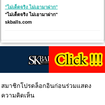
"ไม่เด็ดจริง ไม่เอามาฝาก"
"ไม่เด็ดจริง ไม่เอามาฝาก"
skballs.com
สมาชิกโปรดล็อกอินก่อนร่วมแสดง
ความคิดเห็น