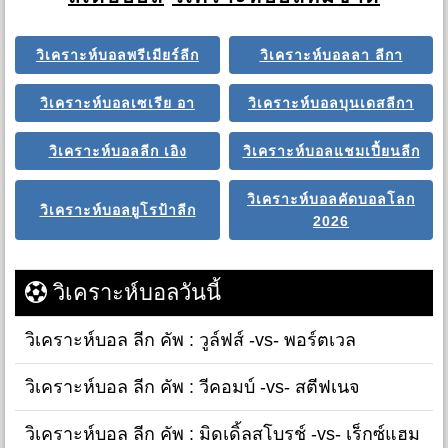
วิเคราะห์บอลพรีเมียร์ลีก
วิเคราะห์บอลลา ลีกา
วิเคราะห์บอลเซเรีย อา
วิเคราะห์บอลบุนเดสลีกา
วิเคราะห์บอลลีก เอิง
วิเคราะห์บอลแชมเปี้ยนลีก
วิเคราะห์บอลคัดบอลโลก
วิเคราะห์บอลยูโรป้าลีก
2026
วิเคราะห์บอลวันนี้
วิเคราะห์บอล ลีก คัพ : วูล์ฟส์ -vs- พอร์ตเวล
วิเคราะห์บอล ลีก คัพ : วีคอมบ์ -vs- สตีฟเนจ
วิเคราะห์บอล ลีก คัพ : มิดเดิ้ลสโบรช์ -vs- เร็กซ์แฮม