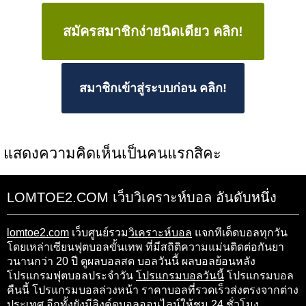
สมัครสมาชิกง่ายนิดเดียว คลิก!
สมาชิกเข้าสู่ระบบก่อน คลิก!
แสดงความคิดเห็นเป็นคนแรกสิคะ
LOMTOE2.COM เว็บวิเคราะห์บอล อันดับหนึ่ง
lomtoe2.com
เว็บศูนย์รวม
วิเคราะห์บอล
แจกทีเด็ดบอลทุกวัน
โดยเหล่าเซียนฟุตบอลขั้นเทพ ที่มีสถิติความแม่นติดต่อกันยา
วนานกว่า 20 ปี ดูผลบอลสด บอลวันนี้ ผลบอลย้อนหลัง
โปรแกรมฟุตบอลประจำวัน
โปรแกรมบอลวันนี้
โปรแกรมบอล
คืนนี้ โปรแกรมบอลล่วงหน้า ราคาบอลที่รวดเร็วส่งตรงจากต่าง
ประเทศ อีกทั้งยังมีลิงค์ดูบอลออนไลน์ให้ชม 24 ชั่วโมง