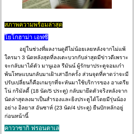
สภาพความพร้อมล่าสุด
โยโกฮาม่า เอฟซี
อยู่ในช่วงที่ผลงานดูดีไม่น้อยเลยหลังจากไม่แพ้
ใครมา 3 นัดหลังสุดที่ลงเตะบวกกับล่าสุดมีข่าวดีเพราะ
จะกลับมาได้ตัว มานูเอล รีมันน์ ผู้รักษาประตูจอมเก๋า
พ้นโทษแบนกลับมาเฝ้าเสาอีกครั้ง ส่วนจุดที่คาดว่าจะมี
ปรับเปลี่ยนก็คือเกมรุกที่จะหันมาใช้บริการของ อาเดรีย
โน่ กริมัลดี้ (18 นัด/5 ประตู) กลับมายึดตัวจริงหลังจาก
นัดล่าสุดลงมาเป็นสำรองและยิงประตูได้โดยมีรุ่นน้อง
อย่าง อิลยาส อันซาห์ (23 นัด/4 ประตู) ยืนปักหลักอยู่
ก่อนหน้านี้
คาวาซากิ ฟรอนตาเล่