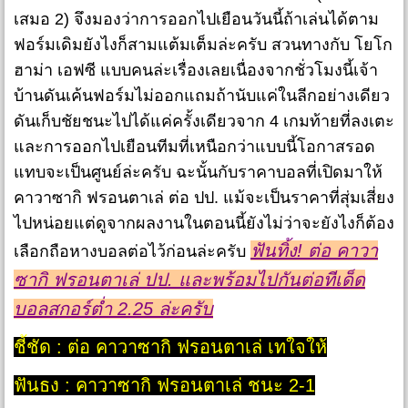
เสมอ 2) จึงมองว่าการออกไปเยือนวันนี้ถ้าเล่นได้ตาม
ฟอร์มเดิมยังไงก็สามแต้มเต็มล่ะครับ สวนทางกับ โยโก
ฮาม่า เอฟซี แบบคนล่ะเรื่องเลยเนื่องจากชั่วโมงนี้เจ้า
บ้านดันเค้นฟอร์มไม่ออกแถมถ้านับแค่ในลีกอย่างเดียว
ดันเก็บชัยชนะไปได้แค่ครั้งเดียวจาก 4 เกมท้ายที่ลงเตะ
และการออกไปเยือนทีมที่เหนือกว่าแบบนี้โอกาสรอด
แทบจะเป็นศูนย์ล่ะครับ ฉะนั้นกับราคาบอลที่เปิดมาให้
คาวาซากิ ฟรอนตาเล่ ต่อ ปป. แม้จะเป็นราคาที่สุ่มเสี่ยง
ไปหน่อยแต่ดูจากผลงานในตอนนี้ยังไม่ว่าจะยังไงก็ต้อง
ฟันทิ้ง! ต่อ คาวา
เลือกถือหางบอลต่อไว้ก่อนล่ะครับ
ซากิ ฟรอนตาเล่ ปป. และพร้อมไปกันต่อทีเด็ด
บอลสกอร์ต่ำ 2.25 ล่ะครับ
ชี้ชัด : ต่อ คาวาซากิ ฟรอนตาเล่ เทใจให้
ฟันธง : คาวาซากิ ฟรอนตาเล่ ชนะ 2-1