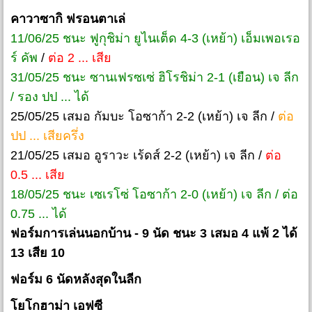
คาวาซากิ ฟรอนตาเล่
11/06/25 ชนะ ฟูกุชิม่า ยูไนเต็ด 4-3 (เหย้า) เอ็มเพอเรอ
ร์ คัพ
/
ต่อ 2 ... เสีย
31/05/25 ชนะ ซานเฟรซเซ่ ฮิโรชิม่า 2-1 (เยือน) เจ ลีก
/ รอง ปป ... ได้
25/05/25 เสมอ กัมบะ โอซาก้า 2-2 (เหย้า) เจ ลีก /
ต่อ
ปป ... เสียครึ่ง
21/05/25 เสมอ อูราวะ เร้ดส์ 2-2 (เหย้า) เจ ลีก /
ต่อ
0.5 ... เสีย
18/05/25 ชนะ เซเรโซ่ โอซาก้า 2-0 (เหย้า) เจ ลีก / ต่อ
0.75 ... ได้
ฟอร์มการเล่นนอกบ้าน - 9 นัด ชนะ 3 เสมอ 4 แพ้ 2 ได้
13 เสีย 10
ฟอร์ม 6 นัดหลังสุดในลีก
โยโกฮาม่า เอฟซี