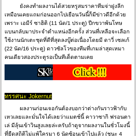
ยังคงทำผลงานได้สวยหรูสมราคาทีมจ่าฝูงลีก
เหมือนเคยแถมก่อนออกไปเยือนวันนี้ก็มีข่าวดีอีกด้วย
เพราะ เอมีร์ ซาฮิติ (11 นัด/1 ประตู) ปีกขวาพ้นโทษ
แบนกลับมาประจำตำแหน่งอีกครั้ง ส่วนที่เหลือจะเลือก
ใช้งานนักเตะชุดที่ดีที่สุดลงบู๊ต่อเนื่องโดยมี ดาวี่ เซลเก้
(22 นัด/16 ประตู) ดาวซัลโวของทีมที่เกมล่าสุดเหมา
คนเดียวสองประตูรอเป็นทีเด็ดตามเคย
ทรรศนะ Jokernut
ผลงานก่อนเจอกันต้องบอกว่าต่างกันราวฟ้ากับ
เหวเลยและมั่นใจได้เลยว่าแมตช์นี้ คาวาซากิ ฟรอนตา
เล่ มีลุ้นเข้าวินสูงเลยล่ะครับถ้าดูจากผลงานในชั่วโมงนี้
ที่ยืดสถิติไม่แพ้ใครมา 6 นัดซ้อนเข้าไปแล้ว (ชนะ 4