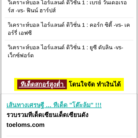
วิเคราะห์บอล ไอร์แลนด์ ดิวิชั่น 1 : เบรย์ วันเดอเรอ
ร์ส -vs- ฟินน์ ฮาร์ปส์
วิเคราะห์บอล ไอร์แลนด์ ดิวิชั่น 1 : คอร์ก ซิตี้ -vs- เค
อร์รี่ เอฟซี
วิเคราะห์บอล ไอร์แลนด์ ดิวิชั่น 1 : ยูซี ดับลิน -vs-
เว็กซ์ฟอร์ด
ทีเด็ดสกอร์สูงต่ำ
โดนใจจัด ทำเงินได้
เส้นทางเศรษฐี ... ทีเด็ด "โต๊ะล้ม" !!!
รวบรวมทีเด็ดเซียนเด็ดเซียนดัง
toeloms.com