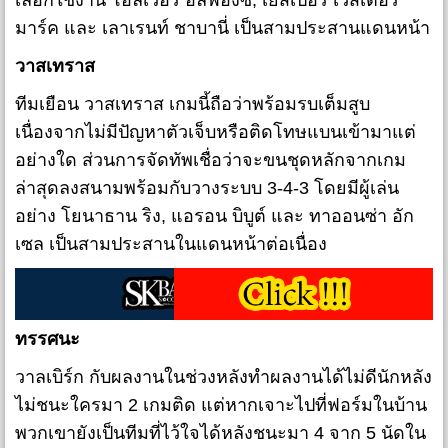
เลือกใช้งาน โอลิเวอร์ อัลฟองซี่, เยสเปอร์ เวสเตอร์
มาร์ค และ เลาเรนท์ ชาบานี่ เป็นสามประสานแดนหน้า
วาสเทราส
ทีมเยือน วาสเทราส เกมนี้ถือว่าพร้อมรบเต็มสูบ
เนื่องจากไม่มีปัญหาตัวเจ็บหรือติดโทษแบนเข้ามาแต่
อย่างใด ส่วนการจัดทัพเชื่อว่าจะขนชุดหลักจากเกม
ล่าสุดลงสนามพร้อมกับวางระบบ 3-4-3 โดยมีผู้เล่น
อย่าง โยนาธาน ริง, แอรอน บิบูต์ และ ทาออนซ่า อัก
เซล เป็นสามประสานในแดนหน้าต่อเนื่อง
ทรรศนะ
วาลเบิร์ก กับผลงานในช่วงหลังทำผลงานได้ไม่ดีนักหลัง
ไม่ชนะใครมา 2 เกมติด แต่หากเจาะไปที่ฟอร์มในบ้าน
พวกเขายังเป็นทีมที่ไว้ใจได้หลังชนะมา 4 จาก 5 นัดใน