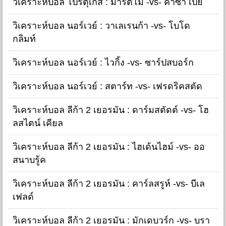
วิเคราะห์บอล โปรตุเกส : มาริติโม่ -vs- คาซา เปีย
วิเคราะห์บอล นอร์เวย์ : วาเลเรนก้า -vs- โบโด
กลิมท์
วิเคราะห์บอล นอร์เวย์ : ไวกิ้ง -vs- ซาร์ปสบอร์ก
วิเคราะห์บอล นอร์เวย์ : สตาร์ท -vs- เฟรดริคสตัด
วิเคราะห์บอล ลีก้า 2 เยอรมัน : ดาร์มสตัดต์ -vs- โฮ
ลสไตน์ เคียล
วิเคราะห์บอล ลีก้า 2 เยอรมัน : ไฮเด้นไฮม์ -vs- ออ
สนาบรู้ค
วิเคราะห์บอล ลีก้า 2 เยอรมัน : คาร์ลสรูห์ -vs- บีเล
เฟลด์
วิเคราะห์บอล ลีก้า 2 เยอรมัน : มักเดบวร์ก -vs- บรา