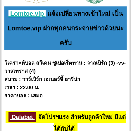
Lomtoe.vip
แจ้งเปลี่ยนทางเข้าใหม่ เป็น
Lomtoe.vip ฝากทุกคนกระจายข่าวด้วยนะ
ครับ
วิเคราะห์บอล สวีเดน ซูเปอเร็ตทาน : วาลเบิร์ก (3) -vs-
วาสเทราส (4)
สนาม : วาร์เบิร์ก เอเนอร์จี้ อารีน่า
เวลา : 22.00 น.
ราคาบอล : เสมอ
Dafabet
จัดโปรฯแรง สำหรับลูกค้าใหม่ มีแต่
ได้กับได้