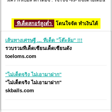
ทีเด็ดสกอร์สูงต่ำ
โดนใจจัด ทำเงินได้
เส้นทางเศรษฐี ... ทีเด็ด "โต๊ะล้ม" !!!
รวบรวมทีเด็ดเซียนเด็ดเซียนดัง
toeloms.com
"ไม่เด็ดจริง ไม่เอามาฝาก"
"ไม่เด็ดจริง ไม่เอามาฝาก"
skballs.com