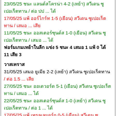
23/05/25 ชนะ แลนด์สโครน่า 4-2 (เหย้า) สวีเดน ซู
เปอเร็ตทาน / ต่อ ปป ... ได้
17/05/25 แพ้ ออร์ไกร์ท 1-5 (เยือน) สวีเดน ซูเปอเร็ต
ทาน / เสมอ ... เสีย
11/05/25 ชนะ ออสเตอร์ซุนด์ส 1-0 (เยือน) สวีเดน ซู
เปอเร็ตทาน / เสมอ ... ได้
ฟอร์มเกมเหย้าในลีก แข่ง 5 ชนะ 4 เสมอ 1 แพ้ 0 ได้
11 เสีย 3
วาสเทราส
31/05/25 เสมอ ยูเมีย 2-2 (เหย้า) สวีเดน ซูเปอเร็ตทาน
/ ต่อ 1.5 ... เสีย
27/05/25 ชนะ ออเดวอร์ด 5-1 (เยือน) สวีเดน ซูเปอเร็ต
ทาน / เสมอ ... ได้
22/05/25 ชนะ ออสเตอร์ซุนด์ส 1-0 (เหย้า) สวีเดน ซู
เปอเร็ตทาน / ต่อ 1 ... ได้
17/05/25 แพ้ เทรลเลบอร์ก 0-5 (เยือน) สวีเดน ซู