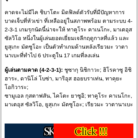
คาดจะไม่มีไค ชิบาโตะ มิดฟิลด์ตัวรับที่มีปัญหาการ
บาดเจ็บที่หัวเข่า ที่เหลืออยู่ในสภาพพร้อม ตามระบบ 4-
2-3-1 เกมรุกนัดนี้น่าจะให้ ทาคูโระ คาเนโกะ, มาเตอุส
ซัลวิโอ หนึ่งในผู้เล่นยอดเยี่ยมเจลีกฤดูกาลที่แล้ว และ
ยูสุเกะ มัตซูโอะ เป็นตัวทำเกมด้านหลังเรียวมะ วาตา
นาเบะที่ทำไป 6 ประตูใน 17 เกมที่ลงเล่น
ผู้เล่นตามคาด (4-2-3-1):
ชูซากุ นิชิกาวะ; ฮิโรคาซู อิชิ
ฮาระ, ดานิโล่ โบซ่า, มาริอุส ฮอยบราเท่น, ทาคุยะ
โอกิวาระ;
ซามูเอล กุสตาฟสัน, ไคโตะ ยาซูอิ; ทาคูโระ คาเนโกะ,
มาเตอุส ซัลวิโอ, ยูสุเกะ มัตซูโอะ; เรียวมะ วาตานาเบะ