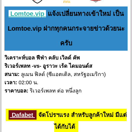
Lomtoe.vip
แจ้งเปลี่ยนทางเข้าใหม่ เป็น
Lomtoe.vip ฝากทุกคนกระจายข่าวด้วยนะ
ครับ
วิเคราะห์บอล ฟีฟ่า คลับ เวิลด์ คัพ
ริเวอร์เพลท -vs- อูราวะ เร้ด ไดมอนด์ส
สนาม:
ลูเมน ฟิลด์ (ซีแอตเติล, สหรัฐอเมริกา)
เวลา:
02:00 น.
ราคาบอล:
ริเวอร์เพลท ต่อ หนึ่งลูก
Dafabet
จัดโปรฯแรง สำหรับลูกค้าใหม่ มีแต่
ได้กับได้