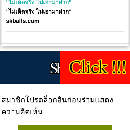
"ไม่เด็ดจริง ไม่เอามาฝาก"
"ไม่เด็ดจริง ไม่เอามาฝาก"
skballs.com
สมาชิกโปรดล็อกอินก่อนร่วมแสดง
ความคิดเห็น