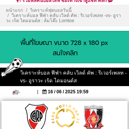
รวมพลคนบอลไลฟ์ ช่องทางเข้าสู่แชท คลิก
หน้าแรก
วิเคราะห์ฟุตบอลวันนี้
วิเคราะห์บอล ฟีฟ่า คลับ เวิลด์ คัพ : ริเวอร์เพลท -vs- อูรา
วะ เร้ด ไดมอนด์ส : ล้มโต๊ะ Lomtoe
วิเคราะห์บอล ฟีฟ่า คลับ เวิลด์ คัพ : ริเวอร์เพลท -
vs- อูราวะ เร้ด ไดมอนด์ส
|
16 / 06 / 2025 19:59