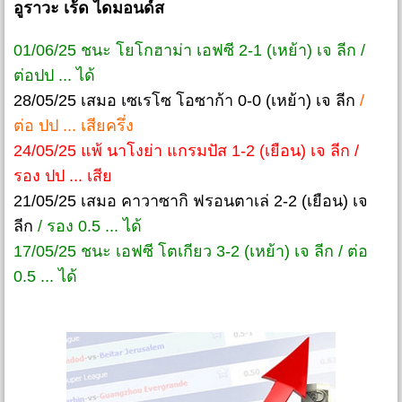
อูราวะ เร้ด ไดมอนด์ส
01/06/25 ชนะ โยโกฮาม่า เอฟซี 2-1 (เหย้า) เจ ลีก /
ต่อปป ... ได้
28/05/25 เสมอ เซเรโซ โอซาก้า 0-0 (เหย้า) เจ ลีก
/
ต่อ ปป ... เสียครึ่ง
24/05/25 แพ้ นาโงย่า แกรมปัส 1-2 (เยือน) เจ ลีก /
รอง ปป ... เสีย
21/05/25 เสมอ คาวาซากิ ฟรอนตาเล่ 2-2 (เยือน) เจ
ลีก
/ รอง 0.5 ... ได้
17/05/25 ชนะ เอฟซี โตเกียว 3-2 (เหย้า) เจ ลีก / ต่อ
0.5 ... ได้