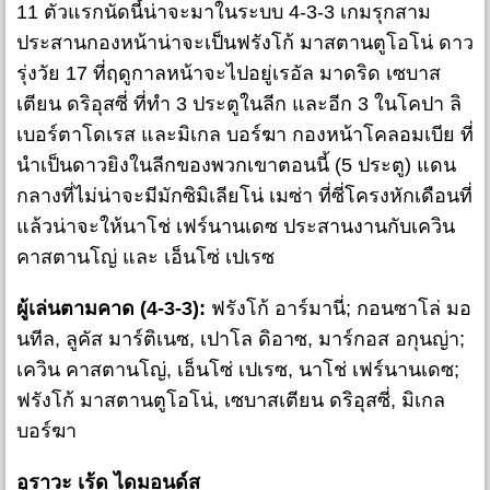
11 ตัวแรกนัดนี้น่าจะมาในระบบ 4-3-3 เกมรุกสาม
ประสานกองหน้าน่าจะเป็นฟรังโก้ มาสตานตูโอโน่ ดาว
รุ่งวัย 17 ที่ฤดูกาลหน้าจะไปอยู่เรอัล มาดริด เซบาส
เตียน ดริอุสซี่ ที่ทำ 3 ประตูในลีก และอีก 3 ในโคปา ลิ
เบอร์ตาโดเรส และมิเกล บอร์ฆา กองหน้าโคลอมเบีย ที่
นำเป็นดาวยิงในลีกของพวกเขาตอนนี้ (5 ประตู) แดน
กลางที่ไม่น่าจะมีมักซิมิเลียโน่ เมซ่า ที่ซี่โครงหักเดือนที่
แล้วน่าจะให้นาโช่ เฟร์นานเดซ ประสานงานกับเควิน
คาสตานโญ่ และ เอ็นโซ่ เปเรซ
ผู้เล่นตามคาด (4-3-3):
ฟรังโก้ อาร์มานี่; กอนซาโล่ มอ
นทีล, ลูคัส มาร์ติเนซ, เปาโล ดิอาซ, มาร์กอส อกุนญ่า;
เควิน คาสตานโญ่, เอ็นโซ่ เปเรซ, นาโช่ เฟร์นานเดซ;
ฟรังโก้ มาสตานตูโอโน่, เซบาสเตียน ดริอุสซี่, มิเกล
บอร์ฆา
อูราวะ เร้ด ไดมอนด์ส