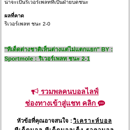
น่าจะเป็นริเวอร์เพลทที่เป็นฝ่ายบดชนะ
ผลที่คาด
ริเวอร์เพลท ชนะ 2-0
"ทีเด็ดต่างชาติเห็นต่างแต่ไม่แตกแยก" BY :
Sportmole : ริเวอร์เพลท ชนะ 2-1
รวมพลคนบอลไลฟ์
ช่องทางเข้าสู่แชท คลิก
หัวข้อที่คุณอาจสนใจ :
วิเคราะห์บอล
ทีเด็ดบอล
ทีเด็ดบอลเต็ง
ราคาบอล