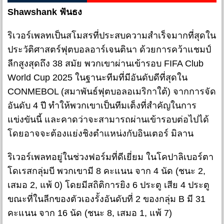
Shawshank ฟันธง
ริเวอร์เพลทเป็นสโมสรที่ประสบความสำเร็จมากที่สุดใน
ประวัติศาสตร์ฟุตบอลอาร์เจนตินา ด้วยการคว้าแชมป์
ลีกสูงสุดถึง 38 สมัย พวกเขาผ่านเข้ารอบ FIFA Club
World Cup 2025 ในฐานะทีมที่มีอันดับดีที่สุดใน
CONMEBOL (สมาพันธ์ฟุตบอลอเมริกาใต้) จากการจัด
อันดับ 4 ปี ทำให้พวกเขาเป็นทีมเต็งที่สำคัญในการ
แข่งขันนี้ และคาดว่าจะสามารถผ่านเข้ารอบต่อไปได้
โดยอาจจะต้องแย่งชิงตำแหน่งกับอินเตอร์ มิลาน
ริเวอร์เพลทอยู่ในช่วงฟอร์มที่ดีเยี่ยม ในโคปาลิเบอร์ตา
โดเรสกลุ่มบี พวกเขามี 8 คะแนน จาก 4 นัด (ชนะ 2,
เสมอ 2, แพ้ 0) โดยมีสถิติการยิง 6 ประตู เสีย 4 ประตู
ขณะที่ในลีกของตัวเองรั้งอันดับที่ 2 ของกลุ่ม B มี 31
คะแนน จาก 16 นัด (ชนะ 8, เสมอ 1, แพ้ 7)