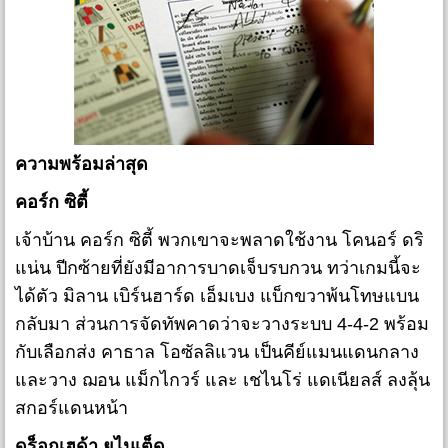
ความพร้อมล่าสุด
คอร์ก ซิตี้
เจ้าบ้าน คอร์ก ซิตี้ พวกเขาจะพลาดใช้งาน โคนอร์ ดริ
แน่น ปีกซ้ายที่ยังมีอาการบาดเจ็บรบกวน ทว่าเกมนี้จะ
ได้ตัว มิลาน เบิร์นฮาร์ด เอ็มเบง แบ็กขวาพ้นโทษแบน
กลับมา ส่วนการจัดทัพคาดว่าจะวางระบบ 4-4-2 พร้อม
กับเลือกส่ง คาธาล โอซัลลิแวน เป็นคีย์แมนแดนกลาง
และวาง ฌอน แม็กไกวร์ และ เชไนโร่ แดเนียลส์ ลงลุ้น
สกอร์แดนหน้า
ดร็อกเฮด้า ยูไนเต็ด