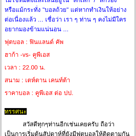
ไม่ใช่ทีมดังและเล่นอยู่ใน "ลีกเล็ก" / "ลีกรอง"
หรือแม้กระทั่ง "บอลถ้วย" แต่หากทำเงินให้อย่าง
ต่อเนื่องแล้ว ... เชื่อว่า เรา ๆ ท่าน ๆ คงไม่มีใคร
อยากมองข้ามแน่นอน ...
ฟุตบอล : ฟินแลนด์ คัพ
ฮาก้า -vs- คูพีเอส
เวลา : 22.00 น.
สนาม : เตห์ตาน เคนท์ต้า
ราคาบอล : คูพีเอส ต่อ ปป.
ทรรศนะ
สวัสดีทุกๆท่านอีกเช่นเคยครับ ถือว่า
เป็นการเริ่มต้นสัปดาห์ที่ยังมีฟุตบอลให้ติดตามกัน