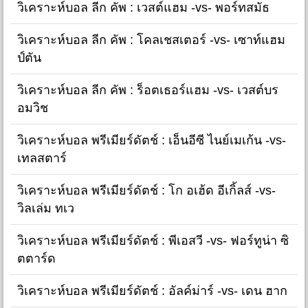
วิเคราะห์บอล ลีก คัพ : เวสต์แฮม -vs- พอร์ทสมัธ
วิเคราะห์บอล ลีก คัพ : โคลเชสเตอร์ -vs- เซาท์แฮม
ป์ตัน
วิเคราะห์บอล ลีก คัพ : ร็อตเธอร์แฮม -vs- เวสต์บร
อมวิช
วิเคราะห์บอล พรีเมียร์ดัตช์ : เอ็นอีซี ไนย์เมเก้น -vs-
เทลสตาร์
วิเคราะห์บอล พรีเมียร์ดัตช์ : โก อเฮ้ด อีเกิ้ลส์ -vs-
วิลเล่ม ทเว
วิเคราะห์บอล พรีเมียร์ดัตช์ : พีเอสวี -vs- ฟอร์ทูน่า ซิ
ตตาร์ด
วิเคราะห์บอล พรีเมียร์ดัตช์ : อัลค์ม่าร์ -vs- เดน ฮาก