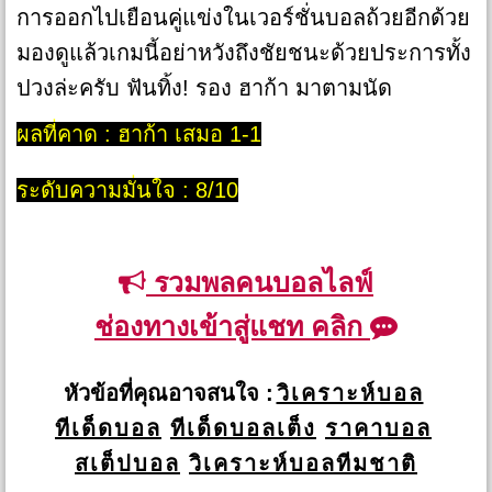
การออกไปเยือนคู่แข่งในเวอร์ชั่นบอลถ้วยอีกด้วย
มองดูแล้วเกมนี้อย่าหวังถึงชัยชนะด้วยประการทั้ง
ปวงล่ะครับ ฟันทิ้ง! รอง ฮาก้า มาตามนัด
ผลที่คาด : ฮาก้า เสมอ 1-1
ระดับความมั่นใจ : 8/10
รวมพลคนบอลไลฟ์
ช่องทางเข้าสู่แชท คลิก
หัวข้อที่คุณอาจสนใจ :
วิเคราะห์บอล
ทีเด็ดบอล
ทีเด็ดบอลเต็ง
ราคาบอล
สเต็ปบอล
วิเคราะห์บอลทีมชาติ