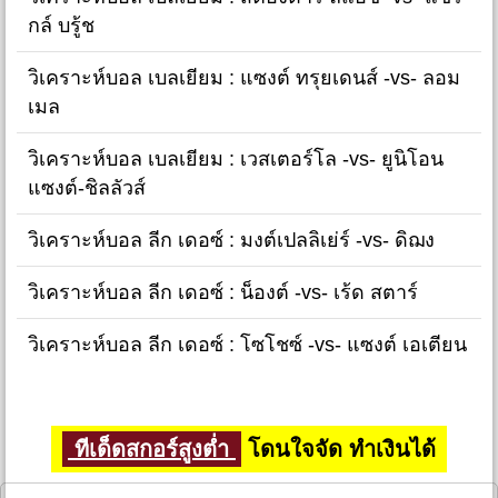
กล์ บรู้ช
วิเคราะห์บอล เบลเยียม : แซงต์ ทรุยเดนส์ -vs- ลอม
เมล
วิเคราะห์บอล เบลเยียม : เวสเตอร์โล -vs- ยูนิโอน
แซงต์-ชิลลัวส์
วิเคราะห์บอล ลีก เดอซ์ : มงต์เปลลิเย่ร์ -vs- ดิฌง
วิเคราะห์บอล ลีก เดอซ์ : น็องต์ -vs- เร้ด สตาร์
วิเคราะห์บอล ลีก เดอซ์ : โซโชซ์ -vs- แซงต์ เอเตียน
ทีเด็ดสกอร์สูงต่ำ
โดนใจจัด ทำเงินได้