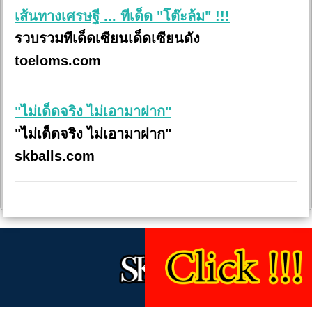
เส้นทางเศรษฐี ... ทีเด็ด "โต๊ะล้ม" !!!
รวบรวมทีเด็ดเซียนเด็ดเซียนดัง
toeloms.com
"ไม่เด็ดจริง ไม่เอามาฝาก"
"ไม่เด็ดจริง ไม่เอามาฝาก"
skballs.com