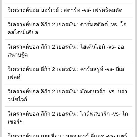
วิเคราะห์บอล นอร์เวย์ : สตาร์ท -vs- เฟรดริคสตัด
วิเคราะห์บอล ลีก้า 2 เยอรมัน : ดาร์มสตัดต์ -vs- โฮ
ลสไตน์ เคียล
วิเคราะห์บอล ลีก้า 2 เยอรมัน : ไฮเด้นไฮม์ -vs- ออ
สนาบรู้ค
วิเคราะห์บอล ลีก้า 2 เยอรมัน : คาร์ลสรูห์ -vs- บีเล
เฟลด์
วิเคราะห์บอล ลีก้า 2 เยอรมัน : มักเดบวร์ก -vs- บรา
วน์ชไวก์
วิเคราะห์บอล ลีก้า 2 เยอรมัน : โวล์ฟสบวร์ก -vs- ไก
เซอร์ฯ
วิเคราะห์บอล เบลเยียม : สตองดาร์ ลีแอช -vs- แซร์