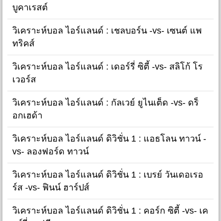
บูคาเรสต์
วิเคราะห์บอล ไอร์แลนด์ : เชลบอร์น -vs- เซนต์ แพ
ทริคส์
วิเคราะห์บอล ไอร์แลนด์ : เดอร์รี่ ซิตี้ -vs- สลิโก้ โร
เวอร์ส
วิเคราะห์บอล ไอร์แลนด์ : กัลเวย์ ยูไนเต็ด -vs- ดร็
อกเฮด้า
วิเคราะห์บอล ไอร์แลนด์ ดิวิชั่น 1 : แอธโลน ทาวน์ -
vs- ลองฟอร์ด ทาวน์
วิเคราะห์บอล ไอร์แลนด์ ดิวิชั่น 1 : เบรย์ วันเดอเรอ
ร์ส -vs- ฟินน์ ฮาร์ปส์
วิเคราะห์บอล ไอร์แลนด์ ดิวิชั่น 1 : คอร์ก ซิตี้ -vs- เค