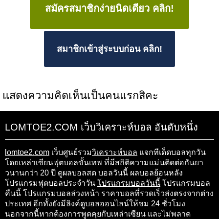
สมัครสมาชิกง่ายนิดเดียว คลิก!
สมาชิกเข้าสู่ระบบก่อน คลิก!
แสดงความคิดเห็นเป็นคนแรกสิคะ
LOMTOE2.COM เว็บวิเคราะห์บอล อันดับหนึ่ง
lomtoe2.com
เว็บศูนย์รวม
วิเคราะห์บอล
แจกทีเด็ดบอลทุกวัน
โดยเหล่าเซียนฟุตบอลขั้นเทพ ที่มีสถิติความแม่นติดต่อกันยา
วนานกว่า 20 ปี ดูผลบอลสด บอลวันนี้ ผลบอลย้อนหลัง
โปรแกรมฟุตบอลประจำวัน
โปรแกรมบอลวันนี้
โปรแกรมบอล
คืนนี้ โปรแกรมบอลล่วงหน้า ราคาบอลที่รวดเร็วส่งตรงจากต่าง
ประเทศ อีกทั้งยังมีลิงค์ดูบอลออนไลน์ให้ชม 24 ชั่วโมง
นอกจากนี้หากต้องการพูดคุยกับเหล่าเซียน และไม่พลาด