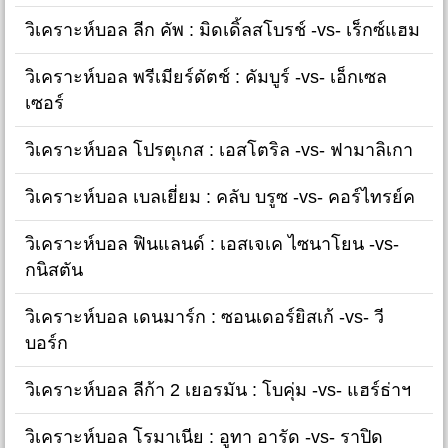
วิเคราะห์บอล ลีก คัพ : มิดเดิ้ลสโบรช์ -vs- เร็กซ์แฮม
วิเคราะห์บอล พรีเมียร์ดัตช์ : คัมบูร์ -vs- เอ็กเซล
เซอร์
วิเคราะห์บอล โปรตุเกส : เอสโตริล -vs- ฟามาลิเกา
วิเคราะห์บอล เบลเยี่ยม : คลับ บรูซ -vs- คอร์ไทรย์ค
วิเคราะห์บอล ฟินแลนด์ : เอสเจเค ไซนาโยน -vs-
กนิสตัน
วิเคราะห์บอล เดนมาร์ก : ซอนเดอร์ยิสเก้ -vs- วี
บอร์ก
วิเคราะห์บอล ลีก้า 2 เยอรมัน : โบคุ่ม -vs- แฮร์ธ่าฯ
วิเคราะห์บอล โรมาเนีย : อูทา อารัด -vs- ราปิด