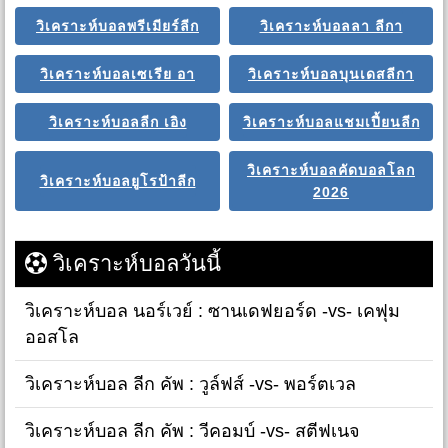
วิเคราะห์บอลพรีเมียร์ลีก
วิเคราะห์บอลลา ลีกา
วิเคราะห์บอลเซเรีย อา
วิเคราะห์บอลบุนเดสลีกา
วิเคราะห์บอลลีก เอิง
วิเคราะห์บอลแชมเปี้ยนลีก
วิเคราะห์บอลคัดบอลโลก
วิเคราะห์บอลยูโรป้าลีก
2026
วิเคราะห์บอลวันนี้
วิเคราะห์บอล นอร์เวย์ : ซานเดฟยอร์ด -vs- เคฟุม
ออสโล
วิเคราะห์บอล ลีก คัพ : วูล์ฟส์ -vs- พอร์ตเวล
วิเคราะห์บอล ลีก คัพ : วีคอมบ์ -vs- สตีฟเนจ