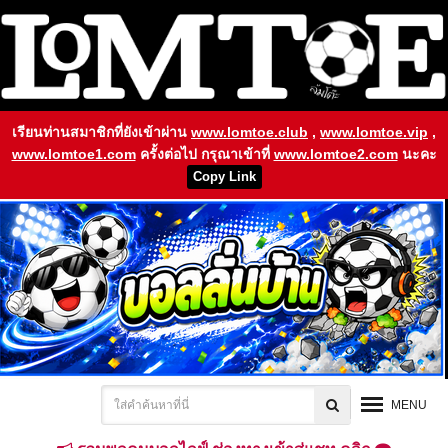
เรียนท่านสมาชิกที่ยังเข้าผ่าน
www.lomtoe.club
,
www.lomtoe.vip
,
www.lomtoe1.com
ครั้งต่อไป กรุณาเข้าที่
www.lomtoe2.com
นะคะ
Copy Link
MENU