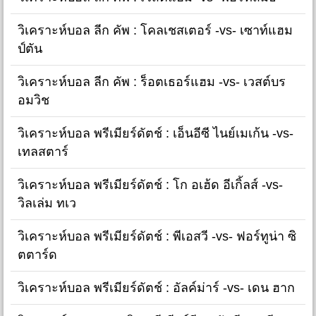
วิเคราะห์บอล ลีก คัพ : โคลเชสเตอร์ -vs- เซาท์แฮม
ป์ตัน
วิเคราะห์บอล ลีก คัพ : ร็อตเธอร์แฮม -vs- เวสต์บร
อมวิช
วิเคราะห์บอล พรีเมียร์ดัตช์ : เอ็นอีซี ไนย์เมเก้น -vs-
เทลสตาร์
วิเคราะห์บอล พรีเมียร์ดัตช์ : โก อเฮ้ด อีเกิ้ลส์ -vs-
วิลเล่ม ทเว
วิเคราะห์บอล พรีเมียร์ดัตช์ : พีเอสวี -vs- ฟอร์ทูน่า ซิ
ตตาร์ด
วิเคราะห์บอล พรีเมียร์ดัตช์ : อัลค์ม่าร์ -vs- เดน ฮาก