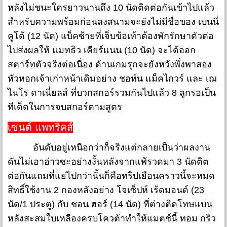
หลังไม่ชนะใครยาวนานถึง 10 นัดติดต่อกันเข้าไปแล้ว
สำหรับความพร้อมก่อนลงสนามจะยังไม่มีชื่อของ เบนนี่
คูโต้ (12 นัด) แบ็คซ้ายที่เจ็บข้อเท้าต้องพักรักษาตัวต่อ
ไปส่งผลให้ แมทธิว เคียร์แนน (10 นัด) จะได้ออก
สตาร์ทตัวจริงต่อเนื่อง ด้านเกมรุกจะยังหวังพึ่งพาสอง
หัวหอกเจ้าเก่าหน้าเดิมอย่าง ชอห์น แม็คไกวร์ และ เฌ
ไนโร ดาเนี่ยลส์ ที่บวกสกอร์รวมกันไปแล้ว 8 ลูกรอเป็น
ทีเด็ดในการจบสกอร์ตามสูตร
เซนต์ แพทริคส์
อันดับอยู่เหนือกว่าก็จริงแต่กลายเป็นว่าผลงาน
ดันไม่เอาอ่าวซะอย่างงั้นหลังจากแพ้รวดมา 3 นัดติต
ต่อกันแถมที่แย่ไปกว่านั้นก็คือทริปเยือนคราวนี้จะหมด
สิทธิ์ใช้งาน 2 กองหลังอย่าง โจเซ็ปห์ เร้ดมอนด์ (23
นัด/1 ประตู) กับ ชอน ฮอร์ (14 นัด) ที่ต่างติดโทษแบน
หลังสะสมใบเหลืองครบโควต้าทำให้แมตช์นี้ ทอม กริว