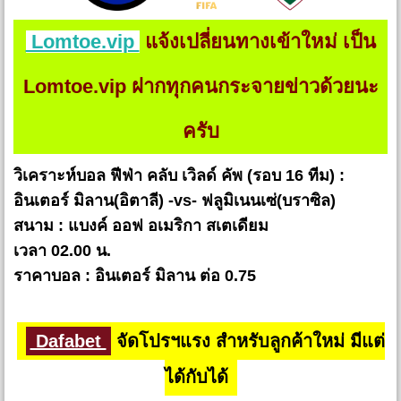
Lomtoe.vip
แจ้งเปลี่ยนทางเข้าใหม่ เป็น
Lomtoe.vip ฝากทุกคนกระจายข่าวด้วยนะ
ครับ
วิเคราะห์บอล ฟีฟ่า คลับ เวิลด์ คัพ (รอบ 16 ทีม) :
อินเตอร์ มิลาน(อิตาลี) -vs- ฟลูมิเนนเซ่(บราซิล)
สนาม : แบงค์ ออฟ อเมริกา สเตเดียม
เวลา 02.00 น.
ราคาบอล : อินเตอร์ มิลาน ต่อ 0.75
Dafabet
จัดโปรฯแรง สำหรับลูกค้าใหม่ มีแต่
ได้กับได้