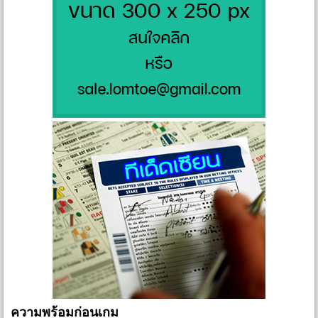
ความพร้อมก่อนเกม