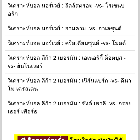
วิเคราะห์บอล นอร์เวย์ : ลีลล์สตรอม -vs- โรเซนบ
อร์ก
วิเคราะห์บอล นอร์เวย์ : ฮามคาม -vs- อาเลซุนด์
วิเคราะห์บอล นอร์เวย์ : คริสเตียนซุนด์ -vs- โมลด์
วิเคราะห์บอล ลีก้า 2 เยอรมัน : เอเนอร์กี้ ค็อตบุส -
vs- ฮันโนเวอร์
วิเคราะห์บอล ลีก้า 2 เยอรมัน : เนิร์นแบร์ก -vs- ดินา
โม เดรสเดน
วิเคราะห์บอล ลีก้า 2 เยอรมัน : ซังต์ เพาลี -vs- กรอย
เธอร์ เฟือร์ธ