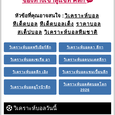
หัวข้อที่คุณอาจสนใจ :
วิเคราะห์บอล
ทีเด็ดบอล
ทีเด็ดบอลเต็ง
ราคาบอล
สเต็ปบอล
วิเคราะห์บอลทีมชาติ
วิเคราะห์บอลพรีเมียร์ลีก
วิเคราะห์บอลลา ลีกา
วิเคราะห์บอลเซเรีย อา
วิเคราะห์บอลบุนเดสลีกา
วิเคราะห์บอลลีก เอิง
วิเคราะห์บอลแชมเปี้ยนลีก
วิเคราะห์บอลคัดบอลโลก
วิเคราะห์บอลยูโรป้าลีก
2026
วิเคราะห์บอลวันนี้