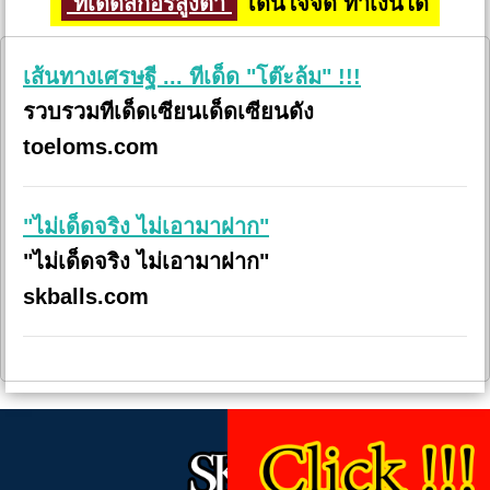
ทีเด็ดสกอร์สูงต่ำ
โดนใจจัด ทำเงินได้
เส้นทางเศรษฐี ... ทีเด็ด "โต๊ะล้ม" !!!
รวบรวมทีเด็ดเซียนเด็ดเซียนดัง
toeloms.com
"ไม่เด็ดจริง ไม่เอามาฝาก"
"ไม่เด็ดจริง ไม่เอามาฝาก"
skballs.com