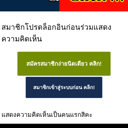
สมาชิกโปรดล็อกอินก่อนร่วมแสดง
ความคิดเห็น
สมัครสมาชิกง่ายนิดเดียว คลิก!
สมาชิกเข้าสู่ระบบก่อน คลิก!
แสดงความคิดเห็นเป็นคนแรกสิคะ