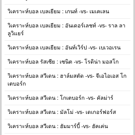
วิเคราะห์บอล เบลเยียม : เกนท์ -vs- เมเคเลน
วิเคราะห์บอล เบลเยียม : อันเดอร์เลชท์ -vs- ราล ลา
ลูวิแยร์
วิเคราะห์บอล เบลเยียม : อันท์เวิร์ป -vs- เบเวอเรน
วิเคราะห์บอล รัสเซีย : เซนิต -vs- โรดิน่า มอสโก
วิเคราะห์บอล สวีเดน : ฮาล์มสตัด -vs- จีเอไอเอส โก
เตบอร์ก
วิเคราะห์บอล สวีเดน : โกเตบอร์ก -vs- คัลม่าร์
วิเคราะห์บอล สวีเดน : มัลโม่ -vs- เดเกอร์ฟอร์ส
วิเคราะห์บอล สวีเดน : ฮัมมาร์บี้ -vs- ฮัคเค่น