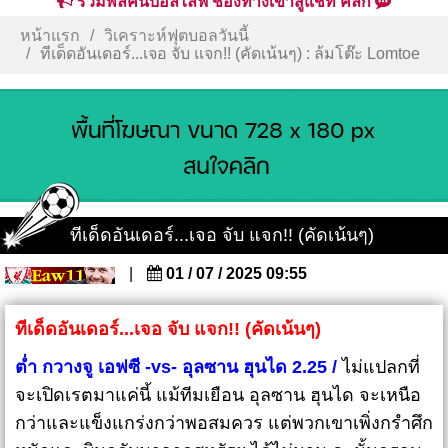
รวมพลคนบอลไลฟ์ ช่องทางเข้าสู่แชท คลิก
หน้าแรก
วิเคราะห์ฟุตบอลวันนี้
ทีเด็ดอันเดอร์...เจอ จับ แจก!! (คัดเน้นๆ) : ล้มโต๊ะ Lomtoe
ทีเด็ดอันเดอร์...เจอ จับ แจก!! (คัดเน้นๆ)
|
01 / 07 / 2025 09:55
ทีเด็ดอันเดอร์...เจอ จับ แจก!! (คัดเน้นๆ)
ต่ำ กวางจู เอฟซี -vs- อุลซาน ฮุนได 2.25 /
ไม่แปลกที่
จะเปิดเรตมาแค่นี้ แม้ทีมเยือน อุลซาน ฮุนได จะเหนือ
กว่าและแข็งแกร่งกว่าพอสมควร แต่พวกเขาเพิ่งกรำศึก