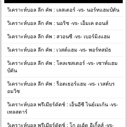
วิเคราะห์บอล ลีก คัพ : เลสเตอร์ -vs- นอร์ทแฮมป์ตัน
วิเคราะห์บอล ลีก คัพ : นอริช -vs- เอ็มเค ดอนส์
วิเคราะห์บอล ลีก คัพ : สวอนซี -vs- เบอร์มิงแฮม
วิเคราะห์บอล ลีก คัพ : เวสต์แฮม -vs- พอร์ทสมัธ
วิเคราะห์บอล ลีก คัพ : โคลเชสเตอร์ -vs- เซาท์แฮม
ป์ตัน
วิเคราะห์บอล ลีก คัพ : ร็อตเธอร์แฮม -vs- เวสต์บร
อมวิช
วิเคราะห์บอล พรีเมียร์ดัตช์ : เอ็นอีซี ไนย์เมเก้น -vs-
เทลสตาร์
วิเคราะห์บอล พรีเมียร์ดัตช์ : โก อเฮ้ด อีเกิ้ลส์ -vs-