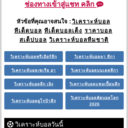
ช่องทางเข้าสู่แชท คลิก
หัวข้อที่คุณอาจสนใจ :
วิเคราะห์บอล
ทีเด็ดบอล
ทีเด็ดบอลเต็ง
ราคาบอล
สเต็ปบอล
วิเคราะห์บอลทีมชาติ
วิเคราะห์บอลพรีเมียร์ลีก
วิเคราะห์บอลลา ลีกา
วิเคราะห์บอลเซเรีย อา
วิเคราะห์บอลบุนเดสลีกา
วิเคราะห์บอลลีก เอิง
วิเคราะห์บอลแชมเปี้ยนลีก
วิเคราะห์บอลคัดบอลโลก
วิเคราะห์บอลยูโรป้าลีก
2026
วิเคราะห์บอลวันนี้