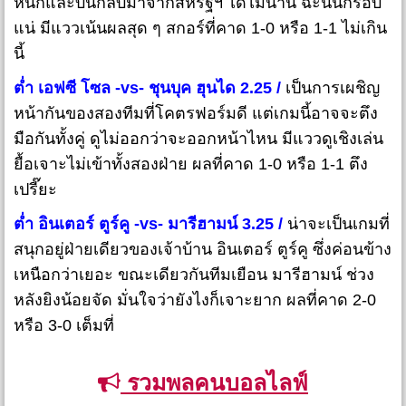
หนักและบินกลับมาจากสหรัฐฯ ได้ไม่นาน ฉะนั้นกรอบ
แน่ มีแววเน้นผลสุด ๆ สกอร์ที่คาด 1-0 หรือ 1-1 ไม่เกิน
นี้
ต่ำ เอฟซี โซล -vs- ชุนบุค ฮุนได 2.25 /
เป็นการเผชิญ
หน้ากันของสองทีมที่โคตรฟอร์มดี แต่เกมนี้อาจจะตึง
มือกันทั้งคู่ ดูไม่ออกว่าจะออกหน้าไหน มีแววดูเชิงเล่น
ยื้อเจาะไม่เข้าทั้งสองฝ่าย ผลที่คาด 1-0 หรือ 1-1 ตึง
เปรี๊ยะ
ต่ำ อินเตอร์ ตูร์คู -vs- มารีฮามน์ 3.25 /
น่าจะเป็นเกมที่
สนุกอยู่ฝ่ายเดียวของเจ้าบ้าน อินเตอร์ ตูร์คู ซึ่งค่อนข้าง
เหนือกว่าเยอะ ขณะเดียวกันทีมเยือน มารีฮามน์ ช่วง
หลังยิงน้อยจัด มั่นใจว่ายังไงก็เจาะยาก ผลที่คาด 2-0
หรือ 3-0 เต็มที่
รวมพลคนบอลไลฟ์