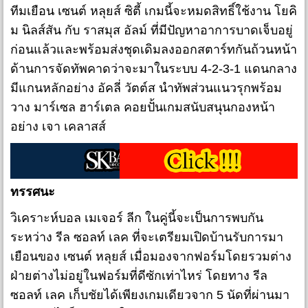
ทีมเยือน
เซนต์ หลุยส์ ซิตี้
เกมนี้จะหมดสิทธิ์ใช้งาน โยคิ
ม นิลส์สัน กับ ราสมุส อัลม์ ที่มีปัญหาอาการบาดเจ็บอยู่
ก่อนแล้วและพร้อมส่งชุดเดิมลงออกสตาร์ทกันถ้วนหน้า
ด้านการจัดทัพคาดว่าจะมาในระบบ 4-2-3-1 แดนกลาง
มีแกนหลักอย่าง อัคลี่ วัตต์ส นำทัพส่วนแนวรุกพร้อม
วาง มาร์เซล ฮาร์เตล คอยปั้นเกมสนับสนุนกองหน้า
อย่าง เจา เคลาสส์
ทรรศนะ
วิเคราะห์บอล เมเจอร์ ลีก ในคู่นี้จะเป็นการพบกัน
ระหว่าง รีล ซอลท์ เลค ที่จะเตรียมเปิดบ้านรับการมา
เยือนของ เซนต์ หลุยส์ เมื่อมองจากฟอร์มโดยรวมต่าง
ฝ่ายต่างไม่อยู่ในฟอร์มที่ดีซักเท่าไหร่ โดยทาง รีล
ซอลท์ เลค เก็บชัยได้เพียงเกมเดียวจาก 5 นัดที่ผ่านมา