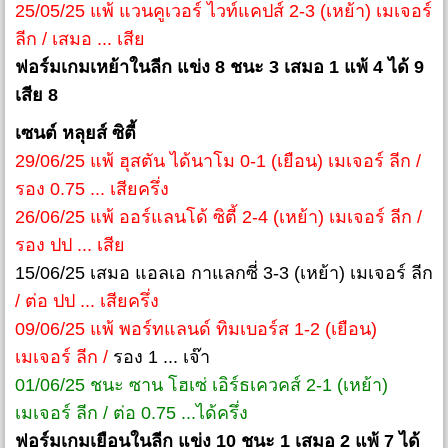
25/05/25 แพ้ แวนคูเวอร์ ไวท์แคปส์ 2-3 (เหย้า) เมเจอร์
ลีก / เสมอ ... เสีย
ฟอร์มเกมเหย้าในลีก แข่ง 8 ชนะ 3 เสมอ 1 แพ้ 4 ได้ 9
เสีย 8
เซนต์ หลุยส์ ซิตี้
29/06/25 แพ้ ฮุสตัน ได้นาโม 0-1 (เยือน) เมเจอร์ ลีก /
รอง 0.75 ... เสียครึ่ง
26/06/25 แพ้ ออร์แลนโด้ ซิตี้ 2-4 (เหย้า) เมเจอร์ ลีก /
รอง ปป ... เสีย
15/06/25 เสมอ แอลเอ กาแลกซี่ 3-3 (เหย้า) เมเจอร์ ลีก
/ ต่อ ปป ... เสียครึ่ง
09/06/25 แพ้ พอร์ทแลนด์ ทิมเบอร์ส 1-2 (เยือน)
เมเจอร์ ลีก /
รอง 1 ... เจ๊า
01/06/25 ชนะ ซาน โฮเซ่ เอิร์ธเควคส์ 2-1 (เหย้า)
เมเจอร์ ลีก / ต่อ 0.75 ...ได้ครึ่ง
ฟอร์มเกมเยือนในลีก แข่ง 10 ชนะ 1 เสมอ 2 แพ้ 7 ได้