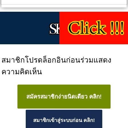
สมาชิกโปรดล็อกอินก่อนร่วมแสดง
ความคิดเห็น
สมัครสมาชิกง่ายนิดเดียว คลิก!
สมาชิกเข้าสู่ระบบก่อน คลิก!