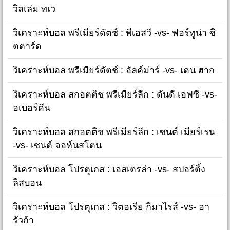
วิลเล่ม ทเว
วิเคราะห์บอล พรีเมียร์ดัตช์ : พีเอสวี -vs- ฟอร์ทูน่า ซิ
ตตาร์ด
วิเคราะห์บอล พรีเมียร์ดัตช์ : อัลค์ม่าร์ -vs- เดน ฮาก
วิเคราะห์บอล สกอตติช พรีเมียร์ลีก : ดันดี เอฟซี -vs-
อเบอร์ดีน
วิเคราะห์บอล สกอตติช พรีเมียร์ลีก : เซนต์ เมียร์เรน
-vs- เซนต์ จอห์นสโตน
วิเคราะห์บอล โปรตุเกส : เอสเตรล่า -vs- สปอร์ติ้ง
ลิสบอน
วิเคราะห์บอล โปรตุเกส : วิตอเรีย กิมาไรส์ -vs- อา
รัวก้า