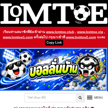
เรียนท่านสมาชิกที่ยังเข้าผ่าน
www.lomtoe.club
,
www.lomtoe.vip
,
www.lomtoe1.com
ครั้งต่อไป กรุณาเข้าที่
www.lomtoe2.com
นะคะ
Copy Link
MENU