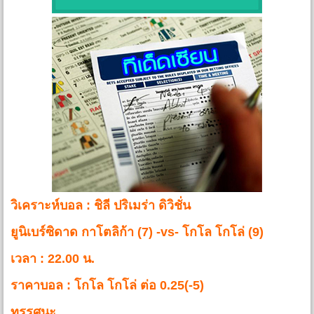
วิเคราะห์บอล : ชิลี ปริเมร่า ดิวิชั่น
ยูนิเบร์ซิดาด กาโตลิก้า (7) -vs- โกโล โกโล่ (9)
เวลา : 22.00 น.
ราคาบอล : โกโล โกโล่ ต่อ 0.25(-5)
ทรรศนะ