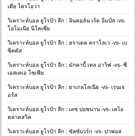
เตีย ไครโอว่า
วิเคราะห์บอล ยูโรป้า ลีก : ลินคอล์น เร้ด อิมป์ส -vs-
โอโมเนีย นิโคเซีย
วิเคราะห์บอล ยูโรป้า ลีก : ฮราเดค คราโลเว -vs- เบ
ซิคตัส
วิเคราะห์บอล ยูโรป้า ลีก : มักคาบี้ เทล อาวิฟ -vs- ซี
เอสเคเอ โซเฟีย
วิเคราะห์บอล ยูโรป้า ลีก : ยาเกลโลเนีย -vs- เรนเจ
อร์ส
วิเคราะห์บอล ยูโรป้า ลีก : เลช ปอซนาน -vs- เคไอ
คลาคสวิค
วิเคราะห์บอล ยูโรป้า ลีก : ซัลซ์บวร์ก -vs- ปาฟอส