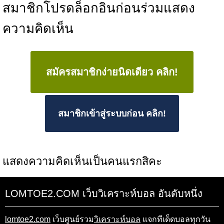
สมาชิกโปรดล็อกอินก่อนร่วมแสดง
ความคิดเห็น
สมัครสมาชิกง่ายนิดเดียว คลิก!
สมาชิกเข้าสู่ระบบก่อน คลิก!
แสดงความคิดเห็นเป็นคนแรกสิคะ
LOMTOE2.COM เว็บวิเคราะห์บอล อันดับหนึ่ง
lomtoe2.com
เว็บศูนย์รวม
วิเคราะห์บอล
แจกทีเด็ดบอลทุกวัน