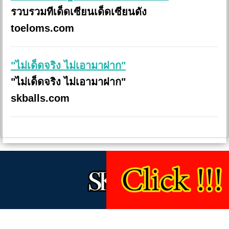
รวบรวมทีเด็ดเซียนเด็ดเซียนดัง
toeloms.com
"ไม่เด็ดจริง ไม่เอามาฝาก"
"ไม่เด็ดจริง ไม่เอามาฝาก"
skballs.com