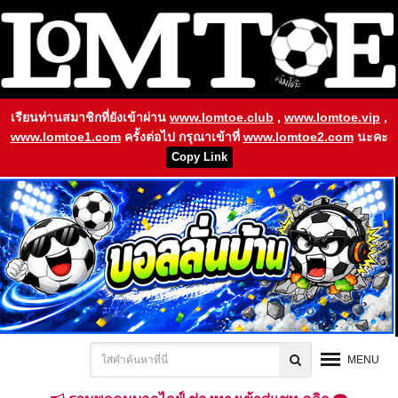
เรียนท่านสมาชิกที่ยังเข้าผ่าน
www.lomtoe.club
,
www.lomtoe.vip
,
www.lomtoe1.com
ครั้งต่อไป กรุณาเข้าที่
www.lomtoe2.com
นะคะ
Copy Link
MENU