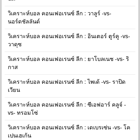
วิเคราะห์บอล คอนเฟอเรนซ์ ลีก : วาลูร์ -vs-
นอร์ดชัลลันด์
วิเคราะห์บอล คอนเฟอเรนซ์ ลีก : อินเตอร์ ตูร์คู -vs-
วาดุซ
วิเคราะห์บอล คอนเฟอเรนซ์ ลีก : ยาโบลเนช -vs- ริ
กาส
วิเคราะห์บอล คอนเฟอเรนซ์ ลีก : ไพเด้ -vs- ราปิด
เวียน
วิเคราะห์บอล คอนเฟอเรนซ์ ลีก : ซีเอฟอาร์ คลูจ์ -
vs- ทรอมโซ่
วิเคราะห์บอล คอนเฟอเรนซ์ ลีก : เดเบรเซ่น -vs- โค
เปนเฮเก้น