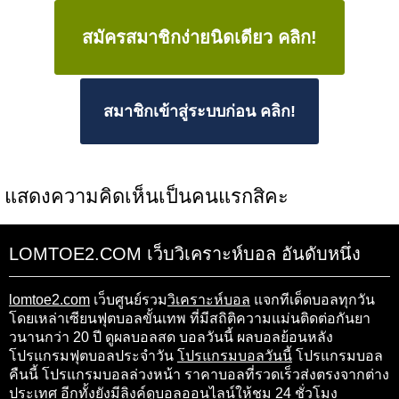
สมัครสมาชิกง่ายนิดเดียว คลิก!
สมาชิกเข้าสู่ระบบก่อน คลิก!
แสดงความคิดเห็นเป็นคนแรกสิคะ
LOMTOE2.COM เว็บวิเคราะห์บอล อันดับหนึ่ง
lomtoe2.com
เว็บศูนย์รวม
วิเคราะห์บอล
แจกทีเด็ดบอลทุกวัน
โดยเหล่าเซียนฟุตบอลขั้นเทพ ที่มีสถิติความแม่นติดต่อกันยา
วนานกว่า 20 ปี ดูผลบอลสด บอลวันนี้ ผลบอลย้อนหลัง
โปรแกรมฟุตบอลประจำวัน
โปรแกรมบอลวันนี้
โปรแกรมบอล
คืนนี้ โปรแกรมบอลล่วงหน้า ราคาบอลที่รวดเร็วส่งตรงจากต่าง
ประเทศ อีกทั้งยังมีลิงค์ดูบอลออนไลน์ให้ชม 24 ชั่วโมง