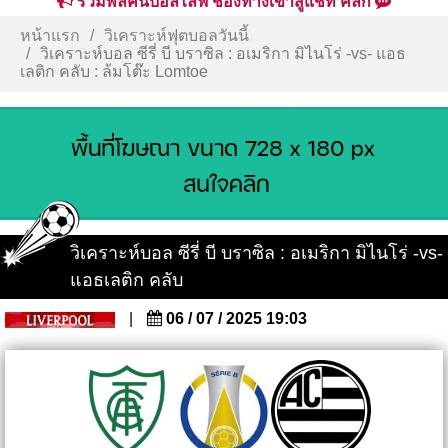
รวมพลคนบอลไลฟ์ ช่องทางเข้าสู่แชท คลิก
หน้าแรก
วิเคราะห์ฟุตบอลวันนี้
วิเคราะห์บอล ซีรี่ บี บราซิล : อเมริกา มิไนโร่ -vs- แอธ
เลติก คลับ : ล้มโต๊ะ Lomtoe
วิเคราะห์บอล ซีรี่ บี บราซิล : อเมริกา มิไนโร่ -vs-
แอธเลติก คลับ
|
06 / 07 / 2025 19:03