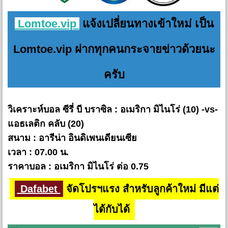
Lomtoe.vip
แจ้งเปลี่ยนทางเข้าใหม่ เป็น
Lomtoe.vip ฝากทุกคนกระจายข่าวด้วยนะ
ครับ
วิเคราะห์บอล ซีรี่ บี บราซิล : อเมริกา มิไนโร่ (10) -vs-
แอธเลติก คลับ (20)
สนาม : อารีน่า อินดิเพนเดียนเซีย
เวลา : 07.00 น.
ราคาบอล : อเมริกา มิไนโร่ ต่อ 0.75
Dafabet
จัดโปรฯแรง สำหรับลูกค้าใหม่ มีแต่
ได้กับได้