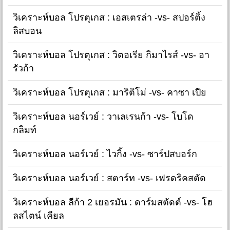
วิเคราะห์บอล โปรตุเกส : เอสเตรล่า -vs- สปอร์ติ้ง
ลิสบอน
วิเคราะห์บอล โปรตุเกส : วิตอเรีย กิมาไรส์ -vs- อา
รัวก้า
วิเคราะห์บอล โปรตุเกส : มาริติโม่ -vs- คาซา เปีย
วิเคราะห์บอล นอร์เวย์ : วาเลเรนก้า -vs- โบโด
กลิมท์
วิเคราะห์บอล นอร์เวย์ : ไวกิ้ง -vs- ซาร์ปสบอร์ก
วิเคราะห์บอล นอร์เวย์ : สตาร์ท -vs- เฟรดริคสตัด
วิเคราะห์บอล ลีก้า 2 เยอรมัน : ดาร์มสตัดต์ -vs- โฮ
ลสไตน์ เคียล