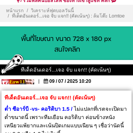
รวมพลคนบอลไลฟ์ ช่องทางเข้าสู่แชท คลิก
หน้าแรก
วิเคราะห์ฟุตบอลวันนี้
ทีเด็ดอันเดอร์...เจอ จับ แจก!! (คัดเน้นๆ) : ล้มโต๊ะ Lomtoe
ทีเด็ดอันเดอร์...เจอ จับ แจก!! (คัดเน้นๆ)
|
09 / 07 / 2025 10:20
ทีเด็ดอันเดอร์...เจอ จับ แจก!! (คัดเน้นๆ)
ต่ำ ซีอาร์บี -vs- คอริติบา 1.5 /
ไม่แปลกที่เรตจะเปิดมา
ต่ำขนาดนี้ เพราะทีมเยือน คอริติบา ค่อนข้างหนัง
เหนียวแพ้ยากและเน้นปิดเกมแบบเนียน ๆ เชื่อว่านัดนี้