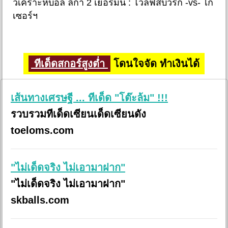
วิเคราะห์บอล ลีก้า 2 เยอรมัน : โวล์ฟสบวร์ก -vs- ไก
เซอร์ฯ
ทีเด็ดสกอร์สูงต่ำ
โดนใจจัด ทำเงินได้
เส้นทางเศรษฐี ... ทีเด็ด "โต๊ะล้ม" !!!
รวบรวมทีเด็ดเซียนเด็ดเซียนดัง
toeloms.com
"ไม่เด็ดจริง ไม่เอามาฝาก"
"ไม่เด็ดจริง ไม่เอามาฝาก"
skballs.com