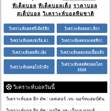
ทีเด็ดบอล
ทีเด็ดบอลเต็ง
ราคาบอล
สเต็ปบอล
วิเคราะห์บอลทีมชาติ
วิเคราะห์บอลพรีเมียร์ลีก
วิเคราะห์บอลลา ลีกา
วิเคราะห์บอลเซเรีย อา
วิเคราะห์บอลบุนเดสลีกา
วิเคราะห์บอลลีก เอิง
วิเคราะห์บอลแชมเปี้ยนลีก
วิเคราะห์บอลคัดบอลโลก
วิเคราะห์บอลยูโรป้าลีก
2026
วิเคราะห์บอลวันนี้
วิเคราะห์บอล ลีก คัพ : เลสเตอร์ -vs- นอร์ทแฮมป์ตัน
วิเคราะห์บอล ลีก คัพ : นอริช -vs- เอ็มเค ดอนส์