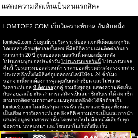
แสดงความคิดเห็นเป็นคนแรกสิคะ
LOMTOE2.COM เว็บวิเคราะห์บอล อันดับหนึ่ง
lomtoe2.com
เว็บศูนย์รวม
วิเคราะห์บอล
แจกทีเด็ดบอลทุกวัน
โดยเหล่าเซียนฟุตบอลขั้นเทพ ที่มีสถิติความแม่นติดต่อกันยา
วนานกว่า 20 ปี ดูผลบอลสด บอลวันนี้ ผลบอลย้อนหลัง
โปรแกรมฟุตบอลประจำวัน
โปรแกรมบอลวันนี้
โปรแกรมบอล
คืนนี้ โปรแกรมบอลล่วงหน้า ราคาบอลที่รวดเร็วส่งตรงจากต่าง
ประเทศ อีกทั้งยังมีลิงค์ดูบอลออนไลน์ให้ชม 24 ชั่วโมง
นอกจากนี้หากต้องการพูดคุยกับเหล่าเซียน และไม่พลาด
วิเคราะห์บอล
ทีเด็ดบอล
ทุกคู่ รวมถึงพูดคุย แสดงความคิดเห็น
กับคอบอลเดียวกัน สามารถสมัครเป็นสมาชิกกับเราได้ สมาชิก
สามารถติดตามตารางคะแนนฟุตบอลลีกดังได้อีกด้วย เว็บ
lomtoe2.com ไม่สนับสนุนการพนัน เนื้อหาและข้อมูลทั้งหมด
เป็นเพียง การวิเคราะห์บอล อิงสถิติ ความน่าจะเป็นและการนำ
เสนอข้อมูลข่าวสารเท่านั้น โดยทางเว็บไม่มีส่วนได้เสียกับทุก
ข้อความ บทสนทนา และโฆษณาในเว็บทั้งสิ้น เว็บ
lomtoe2.com จึงไม่ขอรับผิดชอบในทุกๆ กรณี