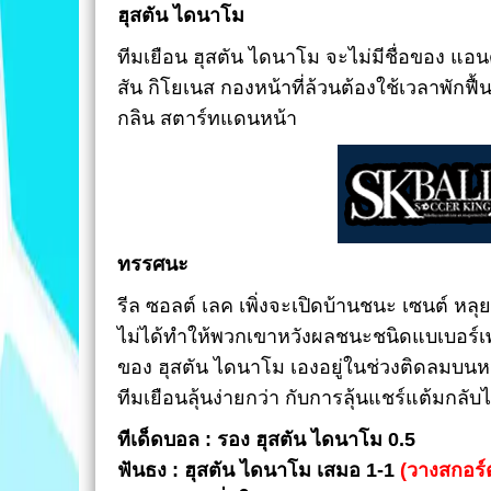
ฮุสตัน ไดนาโม
ทีมเยือน ฮุสตัน ไดนาโม จะไม่มีชื่อของ แอน
สัน กิโยเนส กองหน้าที่ล้วนต้องใช้เวลาพักฟ
กลิน สตาร์ทแดนหน้า
ทรรศนะ
รีล ซอลต์ เลค เพิ่งจะเปิดบ้านชนะ เซนต์ หลุ
ไม่ได้ทำให้พวกเขาหวังผลชนะชนิดแบเบอร์เพ
ของ ฮุสตัน ไดนาโม เองอยู่ในช่วงติดลมบน
ทีมเยือนลุ้นง่ายกว่า กับการลุ้นแชร์แต้มกลับ
ทีเด็ดบอล : รอง ฮุสตัน ไดนาโม 0.5
ฟันธง : ฮุสตัน ไดนาโม เสมอ 1-1
(วางสกอร์ต