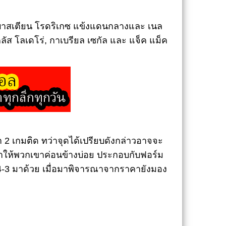
 เซบาสเตียน โรดริเกซ แข้งแดนกลางและ เนล
ลัส โลเดโร่, กาเบรียล เซกัล และ แจ็ค แม็ค
มา 2 เกมติด ทว่าจุดได้เปรียบดังกล่าวอาจจะ
หาให้พวกเขาค่อนข้างบ่อย ประกอบกับฟอร์ม
4-3 มาด้วย เมื่อมาพิจารณาจากราคายังมอง