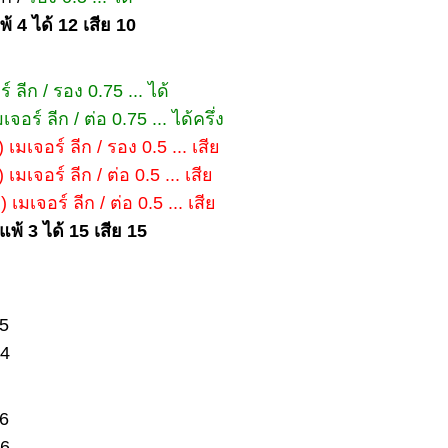
 4 ได้ 12 เสีย 10
 ลีก / รอง 0.75 ... ได้
จอร์ ลีก / ต่อ 0.75 ... ได้ครึ่ง
เมเจอร์ ลีก / รอง 0.5 ... เสีย
มเจอร์ ลีก / ต่อ 0.5 ... เสีย
 เมเจอร์ ลีก / ต่อ 0.5 ... เสีย
พ้ 3 ได้ 15 เสีย 15
 5
 4
 6
 6