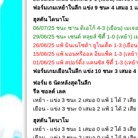
ฟอร์มเกมเหย้าในลีก แข่ง 9 ชนะ 4 เสมอ 1 แพ้
ฮุสตัน ไดนาโม
06/07/25 ชนะ ซาน ดิเอโก้ 4-3 (เยือน) เมเจอร์
29/06/25 ชนะ เซนต์ หลุยส์ ซิตี้ 1-0 (เหย้า) เมเ
26/06/25 แพ้ มินเนโซต้า ยูไนเต็ด 1-3 (เยือน) 
15/06/25 แพ้ มอนทรีออล อิมแพ็ค 1-3 (เหย้า) เ
01/06/25 แพ้ สปอร์ติ้ง แคนซัส ซิตี้ 1-3 (เหย้า)
ฟอร์มเกมเยือนในลีก แข่ง 10 ชนะ 3 เสมอ 4 แ
ฟอร์ม 6 นัดหลังสุดในลีก
รีล ซอลต์ เลค
เหย้า - แข่ง 3 ชนะ 2 เสมอ 0 แพ้ 1 ได้ 7 เสีย
เยือน - แข่ง 3 ชนะ 0 เสมอ 2 แพ้ 1 ได้ 2 เสีย
ฮุสตัน ไดนาโม
เหย้า - แข่ง 3 ชนะ 1 เสมอ 0 แพ้ 2 ได้ 3 เสีย
เยือน - แข่ง 3 ชนะ 2 เสมอ 0 แพ้ 1 ได้ 8 เสีย