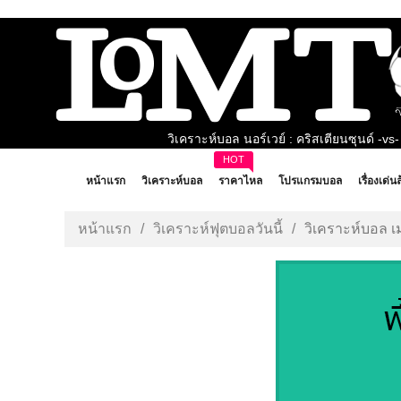
วิเคราะห์บอล นอร์เวย์ : คริสเตียนซุนด์ -vs
วิเคราะห์บอล โปรตุเกส : ปอร์โต้ -vs- อัลแ
วิเคราะห์บอล นอร์เวย์ : ฮามคาม -vs- อาเล
HOT
วิเคราะห์บอล โปรตุเกส : กิล วิเซนเต้ -vs- ร
หน้าแรก
วิเคราะห์บอล
ราคาไหล
โปรแกรมบอล
เรื่องเด่น
วิเคราะห์บอล รัสเซีย : เซนิต -vs- โรดิน่า
วิเคราะห์บอล เบลเยียม : อันท์เวิร์ป -vs- เ
หน้าแรก
วิเคราะห์ฟุตบอลวันนี้
วิเคราะห์บอล เม
วิเคราะห์บอล เบลเยียม : อันเดอร์เลชท์ -vs- ราล 
วิเคราะห์บอล เบลเยียม : ซุลเต้ วาเรเกม -vs
วิเคราะห์บอล เบลเยียม : สปอร์ติ้ง ชาร์เลอรัว -vs
วิเคราะห์บอล เบลเยียม : เกนท์ -vs- เมเ
วิเคราะห์บอล โปรตุเกส : เบนฟิก้า -vs- อคาเดม
วิเคราะห์บอล สวีเดน : ฮัมมาร์บี้ -vs- ฮัค
วิเคราะห์บอล สวีเดน : มัลโม่ -vs- เดเกอร์
วิเคราะห์บอล โปรตุเกส : โมไรเรนเซ่ -vs- 
วิเคราะห์บอล นอร์เวย์ : ลีลล์สตรอม -vs- โร