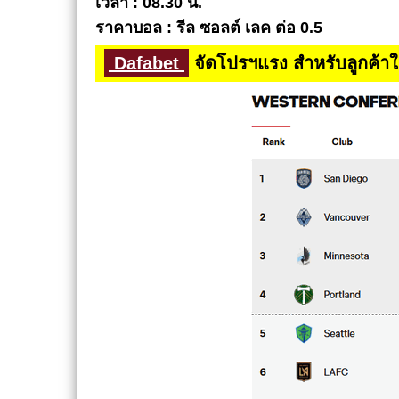
เวลา : 08.30 น.
ราคาบอล : รีล ซอลต์ เลค ต่อ 0.5
Dafabet
จัดโปรฯแรง สำหรับลูกค้าใหม