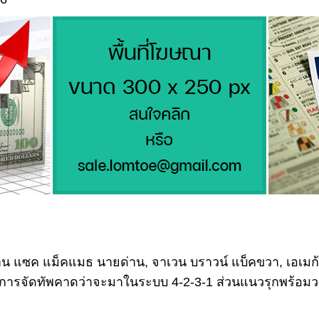
น แซค แม็คแมธ นายด่าน, จาเวน บราวน์ แบ็คขวา, เอเมก้า
การจัดทัพคาดว่าจะมาในระบบ 4-2-3-1 ส่วนแนวรุกพร้อมวาง ซ