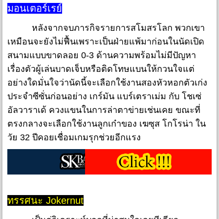
มอนเตอร์เรย์
หลังจากจบภารกิจรายการสโมสรโลก พวกเขา
เหมือนจะยังไม่ฟื้นเพราะเป็นฝ่ายแพ้มาก่อนในนัดเปิด
สนามแบบขาดลอย 0-3 ด้านความพร้อมไม่มีปัญหา
เรื่องตัวผู้เล่นบาดเจ็บหรือติดโทษแบนให้กวนใจแต่
อย่างใดมั่นใจว่านัดนี้จะเลือกใช้งานสองหัวหอกตัวเก่ง
ประจำซีซั่นก่อนอย่าง เกร์มัน แบร์เตราเม่ม กับ โชเซ่
อัลวาราเด้ ควงแขนในการล่าตาข่ายเช่นเคย ขณะที่
ตรงกลางจะเลือกใช้งานลูกเก๋าของ เฆซุส โกโรน่า ใน
วัย 32 ปีคอยเชื่อมเกมรุกช่วยอีกแรง
ทรรศนะ Jokernut