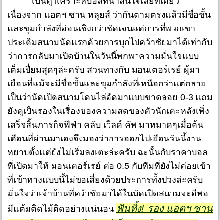
เป็นคู่วิเคราะห์บอลที่น่าสนใจเลยทีเดียว
เนื่องจาก แอตฯ ซาน หลุยส์ ว่ากันตามตรงแล้วมีชื่อชั้น
และขุมกำลังที่อ่อนเชิงกว่าชัดเจนแต่การที่พวกเขา
ประเดิมสนามนัดแรกด้วยการบุกไปคว้าชัยมาได้เท่ากับ
ว่าการกลับมาเปิดบ้านในวันนี้พกพาความมั่นใจแบบ
เต็มเปี่ยมสุดๆล่ะครับ สวนทางกับ มอนเตอร์เรย์ ผู้มา
เยือนที่แม้จะมีชื่อชั้นและขุมกำลังที่เหนือกว่าแต่กลาย
เป็นว่านัดเปิดสนามโดนไล่อัดมาแบบขาดลอย 0-3 แถม
ยังดูเป็นรองในเรื่องของความสดของตัวนักเตะหลังเพิ่ง
เสร็จสิ้นภารกิจฟีฟ่า คลับ เวิลด์ คัพ มาหมาดๆเมื่อต้น
เดือนที่ผ่านมาเองจึงมองว่าการออกไปเยือนวันนี้งาน
หยาบตั้งแต่ยังไม่เริ่มลงเตะล่ะครับ ฉะนั้นกับราคาบอล
ที่เปิดมาให้ มอนเตอร์เรย์ ต่อ 0.5 กับทีมที่ยังไม่ค่อยเข้า
ที่เข้าทางแบบนี้ไม่ขอเสี่ยงด้วยประการทั้งปวงล่ะครับ
มั่นใจว่าเจ้าบ้านที่คว้าชัยมาได้ในนัดเปิดสนามจะดีพอ
ฟันทิ้ง! รอง แอตฯ ซาน
มีแต้มติดไม้ติดอย่างแน่นอน