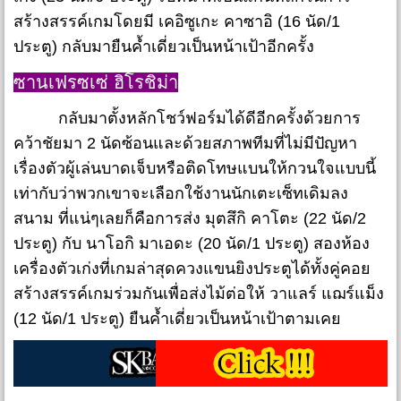
สร้างสรรค์เกมโดยมี เคอิซูเกะ คาซาอิ (16 นัด/1
ประตู) กลับมายืนค้ำเดี่ยวเป็นหน้าเป้าอีกครั้ง
ซานเฟรซเซ่ ฮิโรชิม่า
กลับมาตั้งหลักโชว์ฟอร์มได้ดีอีกครั้งด้วยการ
คว้าชัยมา 2 นัดซ้อนและด้วยสภาพทีมที่ไม่มีปัญหา
เรื่องตัวผู้เล่นบาดเจ็บหรือติดโทษแบนให้กวนใจแบบนี้
เท่ากับว่าพวกเขาจะเลือกใช้งานนักเตะเซ็ทเดิมลง
สนาม ที่แน่ๆเลยก็คือการส่ง มุตสึกิ คาโตะ (22 นัด/2
ประตู) กับ นาโอกิ มาเอดะ (20 นัด/1 ประตู) สองห้อง
เครื่องตัวเก่งที่เกมล่าสุดควงแขนยิงประตูได้ทั้งคู่คอย
สร้างสรรค์เกมร่วมกันเพื่อส่งไม้ต่อให้ วาแลร์ แฌร์แม็ง
(12 นัด/1 ประตู) ยืนค้ำเดี่ยวเป็นหน้าเป้าตามเคย