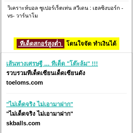
วิเคราะห์บอล ซูเปอร์เร็ตเท่น สวีเดน : เฮลซิงบอร์ก -
vs- วาร์นาโม
ทีเด็ดสกอร์สูงต่ำ
โดนใจจัด ทำเงินได้
เส้นทางเศรษฐี ... ทีเด็ด "โต๊ะล้ม" !!!
รวบรวมทีเด็ดเซียนเด็ดเซียนดัง
toeloms.com
"ไม่เด็ดจริง ไม่เอามาฝาก"
"ไม่เด็ดจริง ไม่เอามาฝาก"
skballs.com