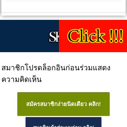
สมาชิกโปรดล็อกอินก่อนร่วมแสดง
ความคิดเห็น
สมัครสมาชิกง่ายนิดเดียว คลิก!