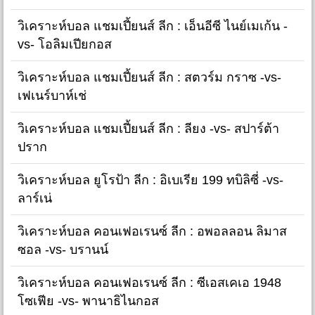
วิเคราะห์บอล แชมเปี้ยนส์ ลีก : เอ็นอีซี ไนย์เมเก้น -
vs- โอลิมเปียกอส
วิเคราะห์บอล แชมเปี้ยนส์ ลีก : สตวร์ม กราซ -vs-
เฟเนร์บาห์เช่
วิเคราะห์บอล แชมเปี้ยนส์ ลีก : ลียง -vs- สปาร์ต้า
ปราก
วิเคราะห์บอล ยูโรป้า ลีก : อิเบเรีย 199 ทบิลิซี่ -vs-
ลาร์เน่
วิเคราะห์บอล คอนเฟอเรนซ์ ลีก : อพอลลอน ลิมาส
ซอล -vs- บรานน์
วิเคราะห์บอล คอนเฟอเรนซ์ ลีก : ซีเอสเคเอ 1948
โซเฟีย -vs- พานาธิไนกอส