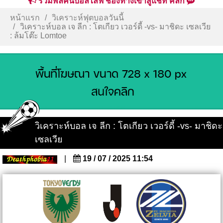
รวมพลคนบอลไลฟ์ ช่องทางเข้าสู่แชท คลิก
หน้าแรก
วิเคราะห์ฟุตบอลวันนี้
วิเคราะห์บอล เจ ลีก : โตเกียว เวอร์ดี้ -vs- มาชิดะ เซลเวีย
: ล้มโต๊ะ Lomtoe
วิเคราะห์บอล เจ ลีก : โตเกียว เวอร์ดี้ -vs- มาชิดะ
เซลเวีย
|
19 / 07 / 2025 11:54