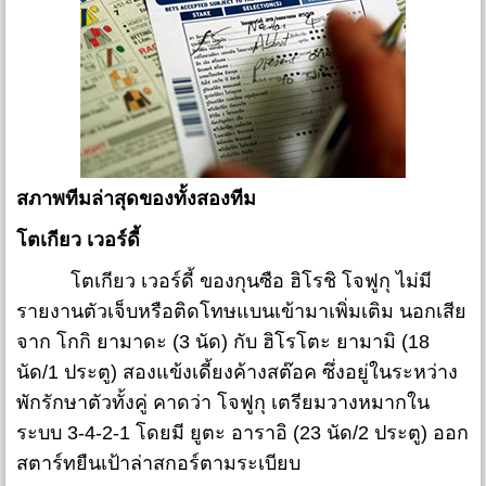
สภาพทีมล่าสุดของทั้งสองทีม
โตเกียว เวอร์ดี้
โตเกียว เวอร์ดี้ ของกุนซือ ฮิโรชิ โจฟูกุ ไม่มี
รายงานตัวเจ็บหรือติดโทษแบนเข้ามาเพิ่มเติม นอกเสีย
จาก โกกิ ยามาดะ (3 นัด) กับ ฮิโรโตะ ยามามิ (18
นัด/1 ประตู) สองแข้งเดี้ยงค้างสต๊อค ซึ่งอยู่ในระหว่าง
พักรักษาตัวทั้งคู่ คาดว่า โจฟูกุ เตรียมวางหมากใน
ระบบ 3-4-2-1 โดยมี ยูตะ อาราอิ (23 นัด/2 ประตู) ออก
สตาร์ทยืนเป้าล่าสกอร์ตามระเบียบ