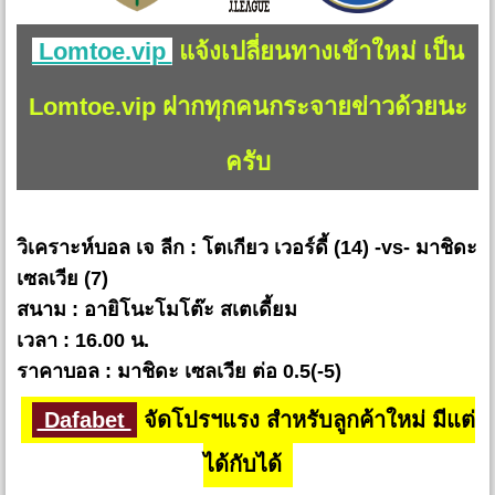
Lomtoe.vip
แจ้งเปลี่ยนทางเข้าใหม่ เป็น
Lomtoe.vip ฝากทุกคนกระจายข่าวด้วยนะ
ครับ
วิเคราะห์บอล เจ ลีก : โตเกียว เวอร์ดี้ (14) -vs- มาชิดะ
เซลเวีย (7)
สนาม : อายิโนะโมโต๊ะ สเตเดี้ยม
เวลา : 16.00 น.
ราคาบอล : มาชิดะ เซลเวีย ต่อ 0.5(-5)
Dafabet
จัดโปรฯแรง สำหรับลูกค้าใหม่ มีแต่
ได้กับได้