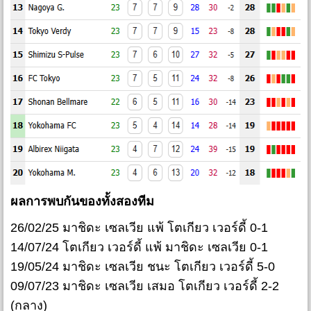
ผลการพบกันของทั้งสองทีม
26/02/25 มาชิดะ เซลเวีย แพ้ โตเกียว เวอร์ดี้ 0-1
14/07/24 โตเกียว เวอร์ดี้ แพ้ มาชิดะ เซลเวีย 0-1
19/05/24 มาชิดะ เซลเวีย ชนะ โตเกียว เวอร์ดี้ 5-0
09/07/23 มาชิดะ เซลเวีย เสมอ โตเกียว เวอร์ดี้ 2-2
(กลาง)