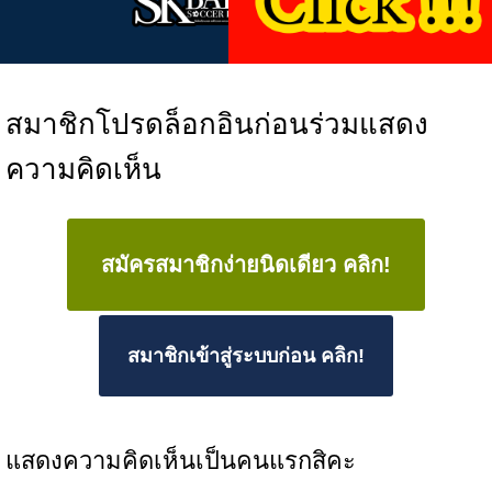
สมาชิกโปรดล็อกอินก่อนร่วมแสดง
ความคิดเห็น
สมัครสมาชิกง่ายนิดเดียว คลิก!
สมาชิกเข้าสู่ระบบก่อน คลิก!
แสดงความคิดเห็นเป็นคนแรกสิคะ