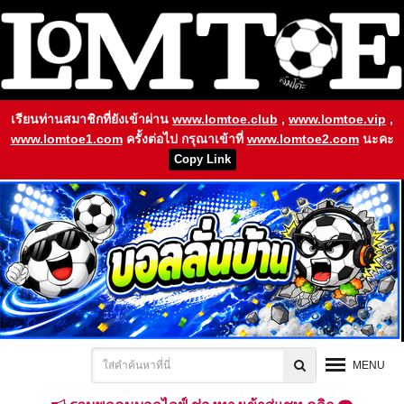
เรียนท่านสมาชิกที่ยังเข้าผ่าน
www.lomtoe.club
,
www.lomtoe.vip
,
www.lomtoe1.com
ครั้งต่อไป กรุณาเข้าที่
www.lomtoe2.com
นะคะ
Copy Link
MENU