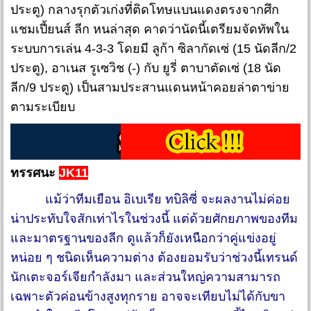
ประตู) กลางรุกตัวเก่งที่ติดโทษแบนแดงตรงจากศึก
แชมเปี้ยนส์ ลีก หนล่าสุด คาดว่านัดนี้เตรียมจัดทัพใน
ระบบการเล่น 4-3-3 โดยมี ลูก้า ซิลากัดเซ่ (15 นัดลีก/2
ประตู), อาเนส รูเซวิช (-) กับ ยูรี่ ตาบาตัดเซ่ (18 นัด
ลีก/9 ประตู) เป็นสามประสานแดนหน้าคอยล่าตาข่าย
ตามระเบียบ
ทรรศนะ
JK11
แม้ว่าทีมเยือน อิเบเรีย ทบิลิซี่ จะผลงานไม่ค่อย
น่าประทับใจสักเท่าไรในช่วงนี้ แต่ด้วยศักยภาพของทีม
และมาตรฐานของลีก ดูแล้วก็ยังเหนือกว่าคู่แข่งอยู่
หน่อย ๆ ชนิดเห็นความต่าง ต้องยอมรับว่าช่วงนี้เทรนด์
นักเตะจอร์เจียกำลังมา และส่วนใหญ่ความสามารถ
เฉพาะตัวค่อนข้างสูงทุกราย อาจจะเทียบไม่ได้กับขา