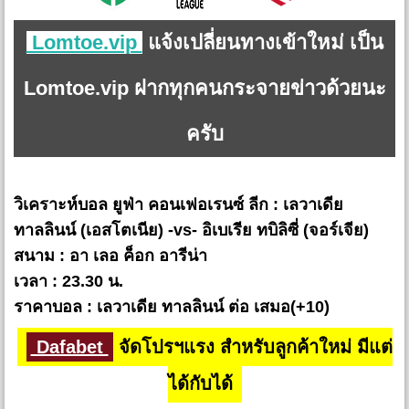
Lomtoe.vip
แจ้งเปลี่ยนทางเข้าใหม่ เป็น
Lomtoe.vip ฝากทุกคนกระจายข่าวด้วยนะ
ครับ
วิเคราะห์บอล ยูฟ่า คอนเฟอเรนซ์ ลีก : เลวาเดีย
ทาลลินน์ (เอสโตเนีย) -vs- อิเบเรีย ทบิลิซี่ (จอร์เจีย)
สนาม : อา เลอ ค็อก อารีน่า
เวลา : 23.30 น.
ราคาบอล :
เลวาเดีย ทาลลินน์
ต่อ เสมอ(+10)
Dafabet
จัดโปรฯแรง สำหรับลูกค้าใหม่ มีแต่
ได้กับได้