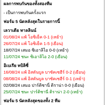
ผลการพบกันของทั้งสองทีม
- เป็นการพบกันครั้งแรก
ฟอร์ม 5 นัดหลังสุดในรายการนี้
เลวาเดีย ทาลลินน์
01/08/24 แพ้ โอซิเย็ค 0-1 (เหย้า)
26/07/24 แพ้ โอซิเย็ค 1-5 (เยือน)
18/07/24 เสมอ ซิเอาลิไอ 0-0 (เหย้า)
11/07/24 ชนะ ซิเอาลิไอ 2-0 (เยือน)
อิเบเรีย ทบิลิซี่
16/08/24 แพ้ อิสตันบูล บาซัคเซฮีร์ 0-2 (เยือน)
08/08/24 แพ้ อิสตันบูล บาซัคเซฮีร์ 0-1 (เหย้า)
02/08/24 เสมอ ปาร์ติซานี่ ติราน่า 0-0 (เยือน)
25/07/24 ชนะ ปาร์ติซานี่ ติราน่า 2-0 (เหย้า)
ฟอร์ม 5 นัดหลังสุดของทั้ง 2 ทีม