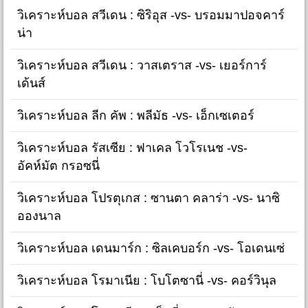
วิเคราะห์บอล สวีเดน : ซิริอุส -vs- บรอมมาปอจคาร์
น่า
วิเคราะห์บอล สวีเดน : วาสเตราส -vs- เยอร์การ์
เด้นส์
วิเคราะห์บอล ลีก คัพ : พลีมัธ -vs- เอ็กเซเตอร์
วิเคราะห์บอล รัสเซีย : ฟาเคล โวโรเนช -vs-
อัคห์มัต กรอซนี่
วิเคราะห์บอล โปรตุเกส : ซานตา คลาร่า -vs- นาซิ
อองนาล
วิเคราะห์บอล เดนมาร์ก : ซิลเคบอร์ก -vs- โอเดนเซ่
วิเคราะห์บอล โรมาเนีย : โบโตซานี่ -vs- คอร์วินุล