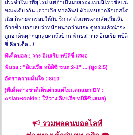
ประจำในเวทียุโรป แต่ถ้าเป็นมวยรองแบบนี้ไหวชิลแน่
ขณะเดียวกัน เลวาเดีย ทาลลินน์ ตัวแทนจากลีกเอสโต
เนีย ก็พ่ายตกรอบให้กับ ริกาส ตัวแทนจากลัตเวียเสีย
ด้วยซ้ำ บอกเลยว่าหนักหนากว่าเยอะ ดูทรงแล้วน่าจะ
ถูกอาคันตุกะบุกลูบคมถึงบ้าน ฟันธง! วาง อิเบเรีย ทบิลิ
ซี่ ลีลาเด็ด...!
ทีเด็ดบอล : วาง อิเบเรีย ทบิลิซี่ เสมอ
ฟันธง : "อิเบเรีย ทบิลิซี่ ชนะ 2-1" ... (สูง 2.5)
อัตราความมั่นใจ : 8/10
(ทีเด็ดต่างชาติเห็นต่างแต่ไม่แตกแยก BY :
AsianBookie : ให้วาง อิเบเรีย ทบิลิซี่ เสมอ)
รวมพลคนบอลไลฟ์