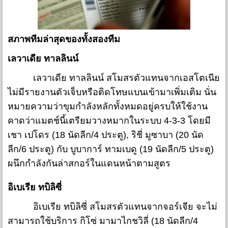
สภาพทีมล่าสุดของทั้งสองทีม
เลวาเดีย ทาลลินน์
เลวาเดีย ทาลลินน์ สโมสรตัวแทนจากเอสโตเนีย
ไม่มีรายงานตัวเจ็บหรือติดโทษแบนเข้ามาเพิ่มเติม นั่น
หมายความว่าขุมกำลังหลักทั้งหมดอยู่ครบให้ใช้งาน
คาดว่าแมตช์นี้เตรียมวางหมากในระบบ 4-3-3 โดยมี
เชา เปโดร (18 นัดลีก/4 ประตู), ริชี่ มูซาบา (20 นัด
ลีก/6 ประตู) กับ บูบาการ์ ทามเบดู (19 นัดลีก/5 ประตู)
ผนึกกำลังกันล่าสกอร์ในแดนหน้าตามสูตร
อิเบเรีย ทบิลิซี่
อิเบเรีย ทบิลิซี่ สโมสรตัวแทนจากจอร์เจีย จะไม่
สามารถใช้บริการ กิโซ่ มามาไกชวิลี่ (18 นัดลีก/4