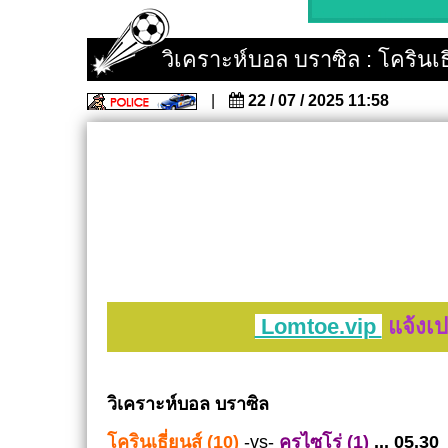
ทีเด็ด 1 ตัว ชัวร์ ตัวตึง!!
"จับกระแสบอลแรง" บอลทำตังค์ในชั่วโมงนี้...อยา
วิเคราะห์บอล บราซิล : โครินเธี
ทีเด็ดอันเดอร์...เจอ จับ แจก!! (คัดเน้น
ทีเด็ดโอเวอร์...เจอ จับ แจก!! (คัดเน้นๆ
|
22 / 07 / 2025 11:58
วิเคราะห์บอล ฟินแลนด์ : เอสเจเค ไซนาโยน -v
วิเคราะห์บอล ไอร์แลนด์ ดิวิชั่น 1 : คอร์ก ซิตี้ -vs- 
วิเคราะห์บอล พรีเมียร์ดัตช์ : คัมบูร์ -vs- เอ็ก
วิเคราะห์บอล โปรตุเกส : เอสโตริล -vs- ฟา
วิเคราะห์บอล นอร์เวย์ : ซานเดฟยอร์ด -vs- เค
Lomtoe.vip
แจ้งเป
วิเคราะห์บอล บราซิล
โครินเธี่ยนส์ (10)
-vs-
ครูไซโร่ (1)
... 05.30