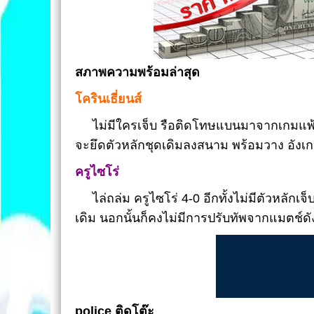
สภาพความพร้อมล่าสุด
โครินเธี่ยนส์
ไม่มีใครเจ็บ รือติดโทษแบนมาจากเกมแพ้ เซา 
จะยึดตัวหลักชุดเดิมลงสนาม พร้อมวาง อังเกล
ครูไซโร่
ไล่ถล่ม ครูไซโร่ 4-0 อีกทั้งไม่มีตัวหลักเจ
เดิม นอกนั้นก็คงไม่มีการปรับทัพจากแมตช์ดั
police ติดโต๊ะ