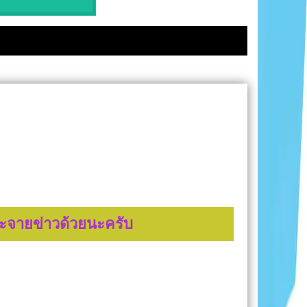
ระจายข่าวด้วยนะครับ