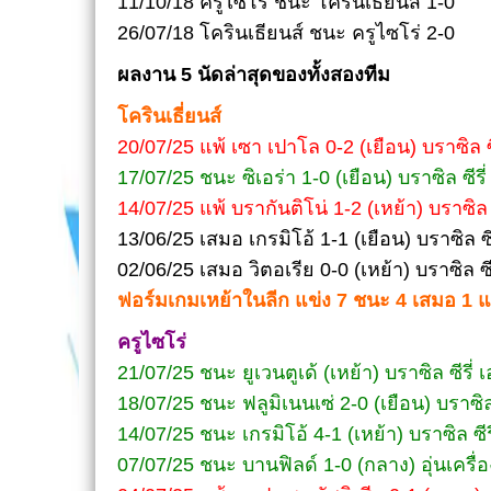
11/10/18 ครูไซโร่ ชนะ โครินเธียนส์ 1-0
26/07/18 โครินเธียนส์ ชนะ ครูไซโร่ 2-0
ผลงาน 5 นัดล่าสุดของทั้งสองทีม
โครินเธี่ยนส์
20/07/25 แพ้ เซา เปาโล 0-2 (เยือน) บราซิล ซีร
17/07/25 ชนะ ซิเอร่า 1-0 (เยือน) บราซิล ซีรี่ 
14/07/25 แพ้ บรากันติโน่ 1-2 (เหย้า) บราซิล ซีร
13/06/25 เสมอ เกรมิโอ้ 1-1 (เยือน) บราซิล ซี
02/06/25 เสมอ วิตอเรีย 0-0 (เหย้า) บราซิล ซี
ฟอร์มเกมเหย้าในลีก แข่ง 7 ชนะ 4 เสมอ 1 แพ้
ครูไซโร่
21/07/25 ชนะ ยูเวนตูเด้ (เหย้า) บราซิล ซีรี่ เอ 
18/07/25 ชนะ ฟลูมิเนนเซ่ 2-0 (เยือน) บราซิล ซ
14/07/25 ชนะ เกรมิโอ้ 4-1 (เหย้า) บราซิล ซีรี่ 
07/07/25 ชนะ บานฟิลด์ 1-0 (กลาง) อุ่นเครื่อ