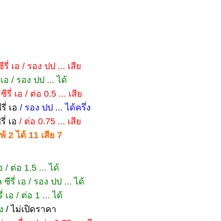
ี่ เอ / รอง ปป ... เสีย
เอ / รอง ปป ... ได้
ี่ เอ / ต่อ 0.5 ... เสีย
รี่ เอ
/ รอง ปป ... ได้ครึ่ง
รี่ เอ
/ ต่อ 0.75 ... เสีย
 2 ได้ 11 เสีย 7
/ ต่อ 1.5 ... ได้
ีรี่ เอ / รอง ปป ... ได้
เอ / ต่อ 1 ... ได้
ง
/ ไม่เปิดราคา