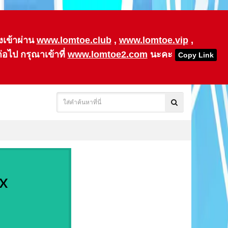
ังเข้าผ่าน
www.lomtoe.club
,
www.lomtoe.vip
,
ต่อไป กรุณาเข้าที่
www.lomtoe2.com
นะคะ
Copy Link