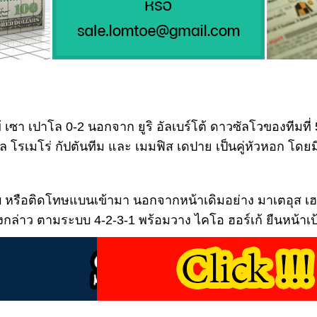
เปาโล 0-2 นอกจาก ยูริ อัลเบร์โต้ ดาวซัลโวของทีมที่ 5 ท
 โรเมโร่ กัปตันทีม และ เมมฟิส เดปาย เป็นคู่หัวหอก โดยมี 
็บ หรือติดโทษแบนเข้ามา นอกจากหน้าเดิมอย่าง มาเตอุส เฮนริเ
งกล่าว ตามระบบ 4-2-3-1 พร้อมวาง ไคโอ ฮอร์เก้ ยืนหน้าเป้