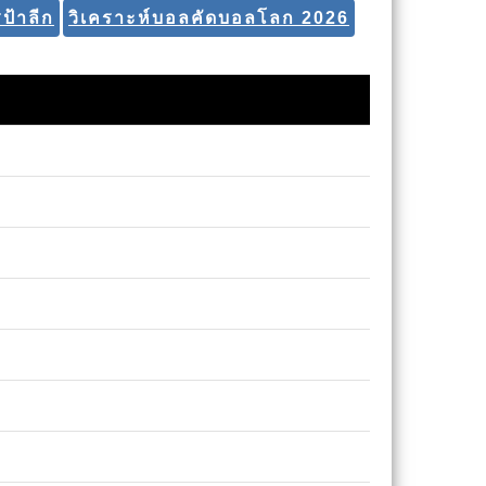
ป้าลีก
วิเคราะห์บอลคัดบอลโลก 2026