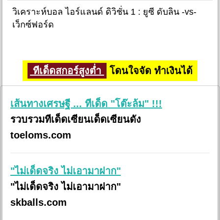
วิเคราะห์บอล ไอร์แลนด์ ดิวิชั่น 1 : ยูซี ดับลิน -vs-
เว็กซ์ฟอร์ด
ทีเด็ดสกอร์สูงต่ำ
โดนใจจัด ทำเงินได้
เส้นทางเศรษฐี ... ทีเด็ด "โต๊ะล้ม" !!!
รวบรวมทีเด็ดเซียนเด็ดเซียนดัง
toeloms.com
"ไม่เด็ดจริง ไม่เอามาฝาก"
"ไม่เด็ดจริง ไม่เอามาฝาก"
skballs.com