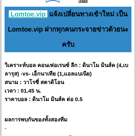
Lomtoe.vip
แจ้งเปลี่ยนทางเข้าใหม่ เป็น
Lomtoe.vip ฝากทุกคนกระจายข่าวด้วยนะ
ครับ
วิเคราะห์บอล คอนเฟอเรนซ์ ลีก : ดินาโม มินส์ค (4,เบ
ลารุส) -vs- เอ็กนาเทีย (1,แอลแบเนีย)
สนาม : วาโรซี่ สตาดิโอน
เวลา : 01.45 น.
ราคาบอล : ดินาโม มินส์ค ต่อ 0.5
ผลการพบกันของทั้งสองทีม
-