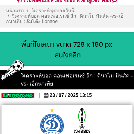
รวมพลคนบอลไลฟ์ ช่องทางเข้าสู่แชท คลิก
หน้าแรก
วิเคราะห์ฟุตบอลวันนี้
วิเคราะห์บอล คอนเฟอเรนซ์ ลีก : ดินาโม มินส์ค -vs- เอ็
กนาเทีย : ล้มโต๊ะ Lomtoe
วิเคราะห์บอล คอนเฟอเรนซ์ ลีก : ดินาโม มินส์ค -
vs- เอ็กนาเทีย
|
23 / 07 / 2025 13:15