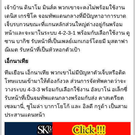
เจ้าบ้าน ดินาโม มินส์ค พวกเขาจะคงไม่พร้อมใช้งาน
เดนิส เกรชิโค จอมทัพแดนกลางที่มีปัญหาอาการบาด
เจ็บรบกวนขณะที่แกนหลักส่วนใหญ่ต่างอยู่กันพร้อม
หน้าและจะมาในระบบ 4-2-3-1 พร้อมกับเลือกใช้งาน ดู
ซาน บากิช รับหน้าที่เป็นเพลย์เมกเกอร์โดยมี มุสตาฟา
ฌิเมต รับหน้าที่เป็นหัวหอกตัวเป้า
เอ็กนาเทีย
ทีมเยือน เอ็กนาเทีย พวกเขาไม่มีปัญหาตัวเจ็บหรือติด
โทษแบนเข้ามาให้ต้องกังวล ส่วนการจัดทัพคาดว่าจะ
วางระบบ 4-3-3 พร้อมกับเลือกใช้งาน อัลบาโน่ อเล็กซี่
รับหน้าที่เป็นจมทัพแดนกลางพร้อมกับส่ง คาสเตรียต
เซลมานี่, ซูไมล่า บากาโยโก้ และ อิลดี กรูด้า เป็นสาม
ประสานแดนหน้า