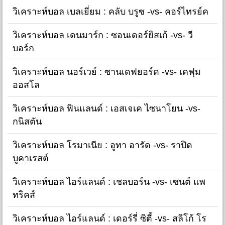
วิเคราะห์บอล เบลเยี่ยม : คลับ บรูซ -vs- คอร์ไทรย์ค
วิเคราะห์บอล เดนมาร์ก : ซอนเดอร์ยิสเก้ -vs- วี
บอร์ก
วิเคราะห์บอล นอร์เวย์ : ซานเดฟยอร์ด -vs- เคฟุม
ออสโล
วิเคราะห์บอล ฟินแลนด์ : เอสเจเค ไซนาโยน -vs-
กนิสตัน
วิเคราะห์บอล โรมาเนีย : อูทา อารัด -vs- ราปิด
บูคาเรสต์
วิเคราะห์บอล ไอร์แลนด์ : เชลบอร์น -vs- เซนต์ แพ
ทริคส์
วิเคราะห์บอล ไอร์แลนด์ : เดอร์รี่ ซิตี้ -vs- สลิโก้ โร