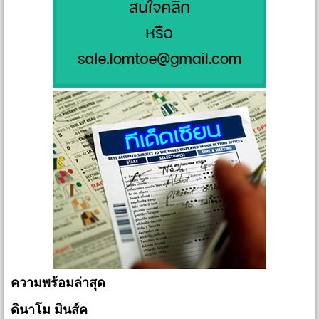
ความพร้อมล่าสุด
ดินาโม มินส์ค