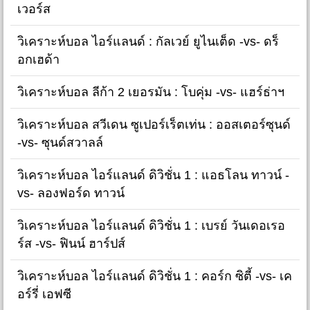
เวอร์ส
วิเคราะห์บอล ไอร์แลนด์ : กัลเวย์ ยูไนเต็ด -vs- ดร็
อกเฮด้า
วิเคราะห์บอล ลีก้า 2 เยอรมัน : โบคุ่ม -vs- แฮร์ธ่าฯ
วิเคราะห์บอล สวีเดน ซูเปอร์เร็ตเท่น : ออสเตอร์ซุนด์
-vs- ซุนด์สวาลล์
วิเคราะห์บอล ไอร์แลนด์ ดิวิชั่น 1 : แอธโลน ทาวน์ -
vs- ลองฟอร์ด ทาวน์
วิเคราะห์บอล ไอร์แลนด์ ดิวิชั่น 1 : เบรย์ วันเดอเรอ
ร์ส -vs- ฟินน์ ฮาร์ปส์
วิเคราะห์บอล ไอร์แลนด์ ดิวิชั่น 1 : คอร์ก ซิตี้ -vs- เค
อร์รี่ เอฟซี