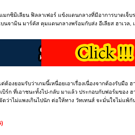
 แมกซิมิเลียน ฟิลลาเฟอร์ แข้งแดนกลางที่มีอาการบาดเจ็
 เบนจามิน มาร์คัส คุมแดนกลางพร้อมกับส่ง อีเลียส ฮาเวล,
่ต้องยอมรับว่าเกมนี้เหนื่อยเอาเรื่องเนื่องจากต้องรับมือ 
บิร์ก ที่เอาชนะทั้งไป-กลับ มาแล้ว ประกอบกับฟอร์มของ ฮาร์
ัดว่าไม่แพงเกินไปนัก ต่อให้ทาง วัทเทนส์ จะมั่นใจไม่แพ้ก
5)