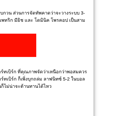
บรบกวน ส่วนการจัดทัพคาดว่าจะวางระบบ 3-
 แพทริก มียิช และ โดมินิค โพรคอป เป็นสาม
ฮาร์ทเบิร์ก ที่คุณภาพจัดว่าเหนือกว่าพอสมควร
ทเบิร์ก ก็เพิ่งบุกถล่ม ลาฟนิทซ์ 5-2 ในบอล
ันก็ไม่น่าจะต้านทานได้ไหว