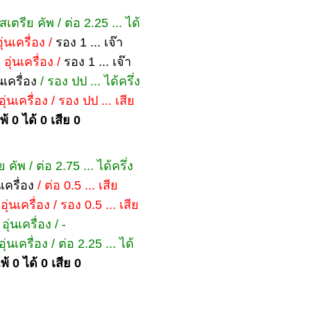
ตรีย คัพ / ต่อ 2.25 ... ได้
่นเครื่อง /
รอง 1 ... เจ๊า
ุ่นเครื่อง /
รอง 1 ... เจ๊า
เครื่อง
/ รอง ปป ... ได้ครึ่ง
นเครื่อง / รอง ปป ... เสีย
 0 ได้ 0 เสีย 0
ัพ / ต่อ 2.75 ... ได้ครึ่ง
เครื่อง
/ ต่อ 0.5 ... เสีย
นเครื่อง / รอง 0.5 ... เสีย
นเครื่อง / -
่นเครื่อง / ต่อ 2.25 ... ได้
 0 ได้ 0 เสีย 0