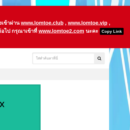
ังเข้าผ่าน
www.lomtoe.club
,
www.lomtoe.vip
,
ต่อไป กรุณาเข้าที่
www.lomtoe2.com
นะคะ
Copy Link