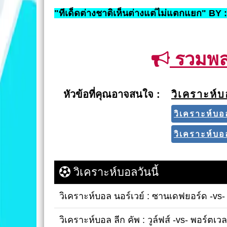
"ทีเด็ดต่างชาติเห็นต่างแต่ไม่แตกแยก" BY : 
รวมพลค
หัวข้อที่คุณอาจสนใจ :
วิเคราะห์
วิเคราะห์บอล
วิเคราะห์บอล
วิเคราะห์บอลวันนี้
วิเคราะห์บอล นอร์เวย์ : ซานเดฟยอร์ด -vs
วิเคราะห์บอล ลีก คัพ : วูล์ฟส์ -vs- พอร์ตเวล