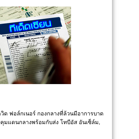
ะ เดวิด ฟอล์กเนอร์ กองกลางที่ล้วนมีอาการบาด
คุมแดนกลางพร้อมกับส่ง โทบีอัส อันเซ็ล์ม,