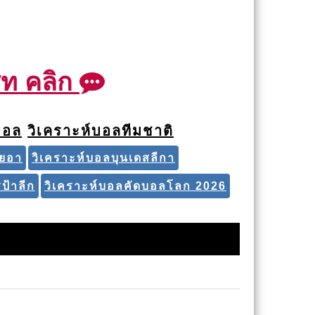
ชท คลิก
บอล
วิเคราะห์บอลทีมชาติ
ียอา
วิเคราะห์บอลบุนเดสลีกา
ป้าลีก
วิเคราะห์บอลคัดบอลโลก 2026