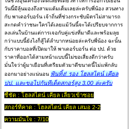
ในช่วงอุ่นเครื่องได้ดีเลยทีเดียวทำให้การออกไปเยือน
วันนี้มีลุ้นมองถึงสามแต้มเต็มเลยล่ะครับพี่น้อง สวนทาง
กับ พาเดอร์บอร์น เจ้าถิ่นที่ช่วงกระชับมิตรไม่สามารถ
สะกดคำว่าชนะใครได้เลยแม้วันนี้จะได้เปรียบจากการ
ลงเล่นในบ้านแต่การเจอกับคู่แข่งที่มาดีและพร้อมลุย
กว่าแบบนี้ยังไงก็สู้ได้ลำบากหน่อยล่ะครับพี่น้อง ฉะนั้น
กับราคาบอลที่เปิดมาให้ พาเดอร์บอร์น ต่อ ปป. ด้วย
ราคาที่ออกได้สามหน้าแบบนี้ไม่ขอเสี่ยงดีกว่าครับ
มั่นใจว่าผู้มาเยือนที่เตรียมตัวมาดีขนาดนี้ไม่แพ้กลับ
ฟันทิ้ง! รอง โฮลสไตน์ เคียล
ออกมาอย่างแน่นอน
ปป. และขอไปกันทีเด็ดสกอร์สูง 3.00 ล่ะครับ
ชี้ชัด : โฮลสไตน์ เคียล เลี้ยวเข้าซอย
สกอร์ที่คาด : โฮลสไตน์ เคียล เสมอ 2-2
ความมั่นใจ : 7/10