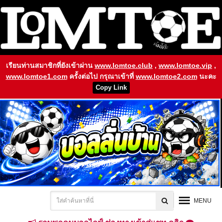
เรียนท่านสมาชิกที่ยังเข้าผ่าน
www.lomtoe.club
,
www.lomtoe.vip
,
www.lomtoe1.com
ครั้งต่อไป กรุณาเข้าที่
www.lomtoe2.com
นะคะ
Copy Link
MENU