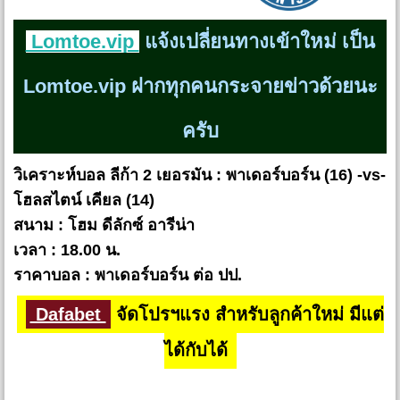
Lomtoe.vip
แจ้งเปลี่ยนทางเข้าใหม่ เป็น
Lomtoe.vip ฝากทุกคนกระจายข่าวด้วยนะ
ครับ
วิเคราะห์บอล ลีก้า 2 เยอรมัน : พาเดอร์บอร์น (16) -vs-
โฮลสไตน์ เคียล (14)
สนาม : โฮม ดีลักซ์ อารีน่า
เวลา : 18.00 น.
ราคาบอล : พาเดอร์บอร์น ต่อ ปป.
Dafabet
จัดโปรฯแรง สำหรับลูกค้าใหม่ มีแต่
ได้กับได้