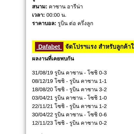
สนาม:
คาซาน อารีน่า
เวลา:
00:00 น.
ราคาบอล:
รูบิน ต่อ ครึ่งลูก
Dafabet
จัดโปรฯแรง สำหรับลูกค้าใหม
ผลงานที่เคยพบกัน
31/08/19 รูบิน คาซาน - โซชิ 0-3
08/12/19 โซชิ - รูบิน คาซาน 1-1
18/08/20 โซชิ - รูบิน คาซาน 3-2
03/04/21 รูบิน คาซาน - โซชิ 1-0
22/11/21 โซชิ - รูบิน คาซาน 1-2
30/04/22 รูบิน คาซาน - โซชิ 0-6
12/11/23 โซชิ - รูบิน คาซาน 0-2