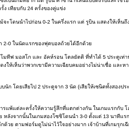
 ซึ่งเป็นเกมที่ยาก แต่ รูบิน คาซาน ก็เล่นแบบตั้งรับและใช้
ั้ง เทียบกับ 24 ครั้งของคู่แข่ง
 แม้จะโดนนำไปก่อน 0-2 ในครึ่งแรก แต่ รูบิน แสดงให้เห็น
์ก 2-0 ในนัดแรกของฟุตบอลถ้วยได้อีกด้วย
คโมทีฟ มอสโก และ อัคห์รอน โตลยัตติ ที่ทำได้ 5 ประตูเท่า
สดงให้เห็นว่าพวกเขามีความเฉียบคมอย่างไม่น่าเชื่อ และ
ัก โดยเสียไป 2 ประตูจาก 3 นัด (เสียให้เซนิตทั้งสองประตู)
แพ้แต่ละครั้งให้ความรู้สึกที่แตกต่างกัน ในเกมแรกกับ โล
าย หลังจากนั้นในเกมสองโซชิโดนนำ 3-0 ตั้งแต่ 13 นาทีแร
ีกด้วย ตามฟอร์มดูไม่น่าไว้ใจอย่างมาก เจ้าบ้านที่เกมรุกเฉี