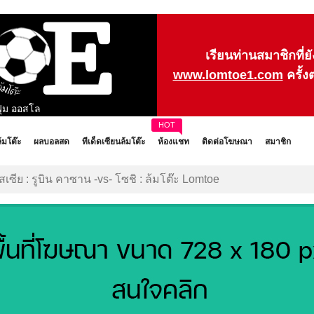
เรียนท่านสมาชิกที่ย
www.lomtoe1.com
ครั้ง
ฟุม ออสโล
์ไทรย์ค
-vs- ฟินน์ ฮาร์ปส์
HOT
 แพทริคส์
ล้มโต๊ะ
ผลบอลสด
ทีเด็ดเซียนล้มโต๊ะ
ห้องแชท
ติดต่อโฆษณา
สมาชิก
 บูคาเรสต์
-vs- ซุนด์สวาลล์
สเซีย : รูบิน คาซาน -vs- โซชิ : ล้มโต๊ะ Lomtoe
ก้ โรเวอร์ส
ดร็อกเฮด้า
- เว็กซ์ฟอร์ด
 วีบอร์ก
s- ลองฟอร์ด ทาวน์
ร็กซ์แฮม
ฟเนจ
ตเวล
ฮร์ธ่าฯ