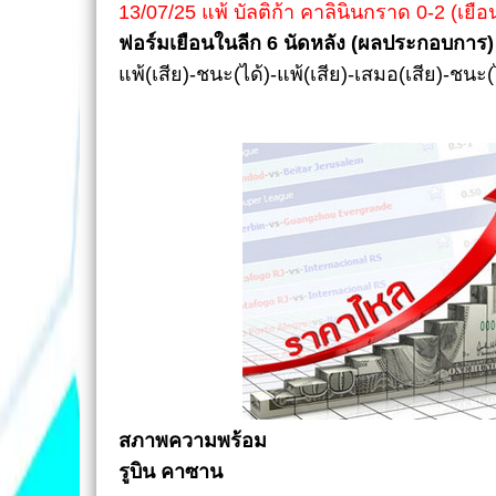
13/07/25 แพ้ บัลติก้า คาลินินกราด 0-2 (เยือน)
ฟอร์มเยือนในลีก 6 นัดหลัง (ผลประกอบการ)
แพ้(เสีย)-ชนะ(ได้)-แพ้(เสีย)-เสมอ(เสีย)-ชนะ(ไ
สภาพความพร้อม
รูบิน คาซาน