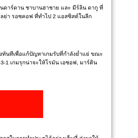
็นดาร์ดาน ชาบานฮาชาย และ มีร์ลิน ดากู ที่
ิลย่า รอซคอฟ ที่ทำไป 2 แอสซิสต์ในลีก
่งทันทีเพื่อแก้ปัญหาเกมรับที่กำลังย่ำแย่ ขณะ
3-1 เกมรุกน่าจะให้โรมัน เอซอฟ, มาร์ติน