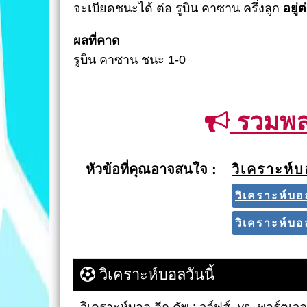
จะเบียดชนะได้ ต่อ รูบิน คาซาน ครึ่งลูก
อยู่ต
ผลที่คาด
รูบิน คาซาน ชนะ 1-0
รวมพลค
หัวข้อที่คุณอาจสนใจ :
วิเคราะห์
วิเคราะห์บอล
วิเคราะห์บอล
วิเคราะห์บอลวันนี้