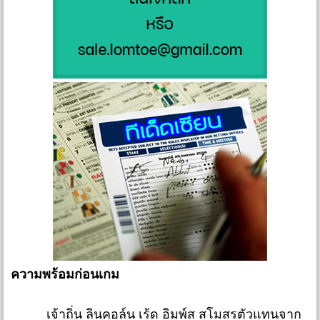
ความพร้อมก่อนเกม
เจ้าถิ่น ลินคอล์น เร้ด อิมพ์ส สโมสรตัวแทนจาก