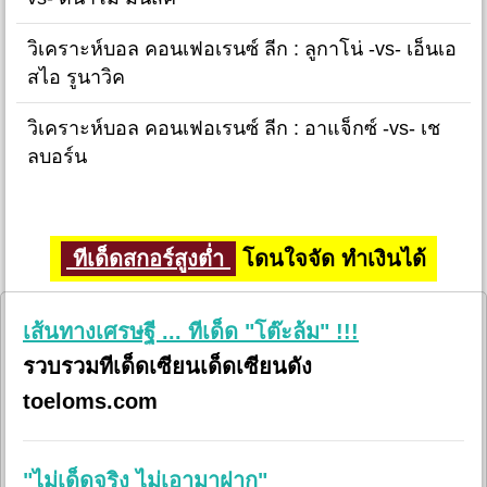
วิเคราะห์บอล คอนเฟอเรนซ์ ลีก : ลูกาโน่ -vs- เอ็นเอ
สไอ รูนาวิค
วิเคราะห์บอล คอนเฟอเรนซ์ ลีก : อาแจ็กซ์ -vs- เช
ลบอร์น
ทีเด็ดสกอร์สูงต่ำ
โดนใจจัด ทำเงินได้
เส้นทางเศรษฐี ... ทีเด็ด "โต๊ะล้ม" !!!
รวบรวมทีเด็ดเซียนเด็ดเซียนดัง
toeloms.com
"ไม่เด็ดจริง ไม่เอามาฝาก"