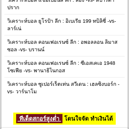
ปราก
วิเคราะห์บอล ยูโรป้า ลีก : อิเบเรีย 199 ทบิลิซี่ -vs-
ลาร์เน่
วิเคราะห์บอล คอนเฟอเรนซ์ ลีก : อพอลลอน ลิมาส
ซอล -vs- บรานน์
วิเคราะห์บอล คอนเฟอเรนซ์ ลีก : ซีเอสเคเอ 1948
โซเฟีย -vs- พานาธิไนกอส
วิเคราะห์บอล ซูเปอร์เร็ตเท่น สวีเดน : เฮลซิงบอร์ก -
vs- วาร์นาโม
ทีเด็ดสกอร์สูงต่ำ
โดนใจจัด ทำเงินได้