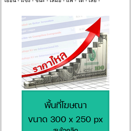
เยือน - แข่ง - ชนะ - เสมอ - แพ้ - ได้ - เสีย -