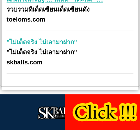
รวบรวมทีเด็ดเซียนเด็ดเซียนดัง
toeloms.com
"ไม่เด็ดจริง ไม่เอามาฝาก"
"ไม่เด็ดจริง ไม่เอามาฝาก"
skballs.com