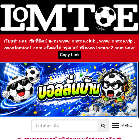
เรียนท่านสมาชิกที่ยังเข้าผ่าน
www.lomtoe.club
,
www.lomtoe.vip
,
www.lomtoe1.com
ครั้งต่อไป กรุณาเข้าที่
www.lomtoe2.com
นะคะ
Copy Link
MENU