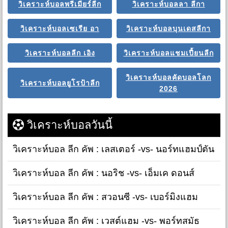
วิเคราะห์บอลพรีเมียร์ลีก
วิเคราะห์บอลลา ลีกา
วิเคราะห์บอลเซเรีย อา
วิเคราะห์บอลบุนเดสลีกา
วิเคราะห์บอลลีก เอิง
วิเคราะห์บอลแชมเปี้ยนลีก
วิเคราะห์บอลคัดบอลโลก
วิเคราะห์บอลยูโรป้าลีก
2026
วิเคราะห์บอลวันนี้
วิเคราะห์บอล ลีก คัพ : เลสเตอร์ -vs- นอร์ทแฮมป์ตัน
วิเคราะห์บอล ลีก คัพ : นอริช -vs- เอ็มเค ดอนส์
วิเคราะห์บอล ลีก คัพ : สวอนซี -vs- เบอร์มิงแฮม
วิเคราะห์บอล ลีก คัพ : เวสต์แฮม -vs- พอร์ทสมัธ