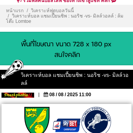
รวมพลคนบอลไลฟ์ ช่องทางเข้าสู่แชท คลิก
หน้าแรก
วิเคราะห์ฟุตบอลวันนี้
วิเคราะห์บอล แชมเปี้ยนชิพ : นอริช -vs- มิลล์วอลล์ : ล้ม
โต๊ะ Lomtoe
วิเคราะห์บอล แชมเปี้ยนชิพ : นอริช -vs- มิลล์วอ
ลล์
|
08 / 08 / 2025 11:00