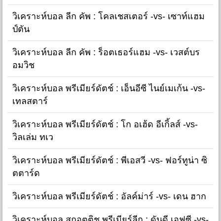
วิเคราะห์บอล ลีก คัพ : โคลเชสเตอร์ -vs- เซาท์แฮม
ป์ตัน
วิเคราะห์บอล ลีก คัพ : ร็อตเธอร์แฮม -vs- เวสต์บร
อมวิช
วิเคราะห์บอล พรีเมียร์ดัตช์ : เอ็นอีซี ไนย์เมเก้น -vs-
เทลสตาร์
วิเคราะห์บอล พรีเมียร์ดัตช์ : โก อเฮ้ด อีเกิ้ลส์ -vs-
วิลเล่ม ทเว
วิเคราะห์บอล พรีเมียร์ดัตช์ : พีเอสวี -vs- ฟอร์ทูน่า ซิ
ตตาร์ด
วิเคราะห์บอล พรีเมียร์ดัตช์ : อัลค์ม่าร์ -vs- เดน ฮาก
วิเคราะห์บอล สกอตติช พรีเมียร์ลีก : ดันดี เอฟซี -vs-