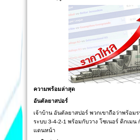
ความพร้อมล่าสุด
อันตัลยาสปอร์
เจ้าบ้าน อันตัลยาสปอร์ พวกเขาถือว่าพร้อม
ระบบ 3-4-2-1 พร้อมกับวาง โซเนอร์ ดิกเมน กั
แดนหน้า