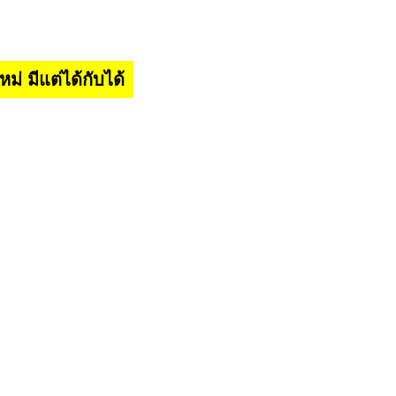
่ มีแต่ได้กับได้