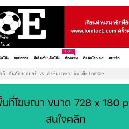
เรียนท่านสมาชิกที่ย
www.lomtoe1.com
ครั้ง
- โมลด์
วร์ก้า
ซุนด์
HOT
ิโอ อาฟ
ล้มโต๊ะ
ผลบอลสด
ทีเด็ดเซียนล้มโต๊ะ
ห้องแชท
ติดต่อโฆษณา
สมาชิก
 มอสโก
บเวอเรน
รกี : อันตัลยาสปอร์ -vs- คาซิมปาซ่า : ล้มโต๊ะ Lomtoe
ลา ลูวิแยร์
- เกงค์
- โอเอช ลูเวน
คเลน
ีโค วิสุ
เค่น
ฟอร์ส
บราก้า
เซนบอร์ก