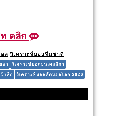
ชท คลิก
บอล
วิเคราะห์บอลทีมชาติ
ียอา
วิเคราะห์บอลบุนเดสลีกา
ป้าลีก
วิเคราะห์บอลคัดบอลโลก 2026