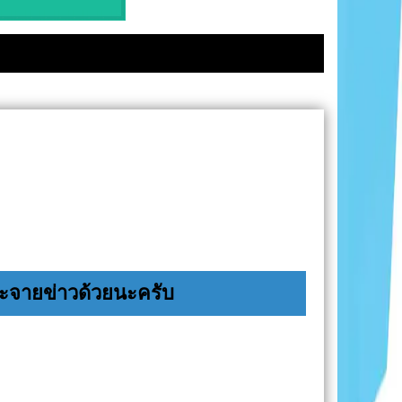
ระจายข่าวด้วยนะครับ