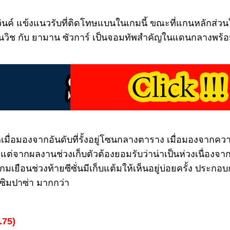
อ วินค์ แข้งแนวรับที่ติดโทษแบนในเกมนี้ ขณะที่แกนหลัก
ิโนวิช กับ ยามาน ซัวการ์ เป็นจอมทัพสำคัญในแดนกลางพร้อม
ันนักเมื่อมองจากอันดับที่รั้งอยู่โซนกลางตาราง เมื่อมองจา
ีกแต่จากผลงานช่วงเก็บตัวต้องยอมรับว่าน่าเป็นห่วงเนื่อ
มเยือนช่วงท้ายซีซั่นมีเก็บแต้มให้เห็นอยู่บ่อยครั้ง ประกอ
าซิมปาซ่า มากกว่า
.75)