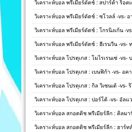
วิเคราะห์บอล พรีเมียร์ดัตช์ : สปาร์ต้า ร็อตเ
วิเคราะห์บอล พรีเมียร์ดัตช์ : ซโวลล์ -vs- อ
วิเคราะห์บอล พรีเมียร์ดัตช์ : โกรนิงเก้น -vs-
วิเคราะห์บอล พรีเมียร์ดัตช์ : ฮีเรนวีน -vs- 
วิเคราะห์บอล โปรตุเกส : โมไรเรนเซ่ -vs- 
วิเคราะห์บอล โปรตุเกส : เบนฟิก้า -vs- อคาเ
วิเคราะห์บอล โปรตุเกส : กิล วิเซนเต้ -vs- 
วิเคราะห์บอล โปรตุเกส : ปอร์โต้ -vs- อัลแว
วิเคราะห์บอล สกอตติช พรีเมียร์ลีก : คิลมาร
วิเคราะห์บอล สกอตติช พรีเมียร์ลีก : ฮาร์ทส์