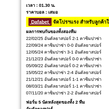
เวลา : 01.30 น.
ราคาบอล : เสมอ
Dafabet
จัดโปรฯแรง สำหรับลูกค้าใหม
ผลการพบกันของทั้งสองทีม
22/02/25 อันตัลยาสปอร์ 2-1 คาซิมปาซ่า
22/09/24 คาซิมปาซ่า 0-0 อันตัลยาสปอร์
12/05/24 คาซิมปาซ่า 3-1 อันตัลยาสปอร์
21/12/23 อันตัลยาสปอร์ 0-0 คาซิมปาซ่า
05/09/22 อันตัลยาสปอร์ 0-2 คาซิมปาซ่า
15/05/22 คาซิมปาซ่า 2-4 อันตัลยาสปอร์
21/12/21 อันตัลยาสปอร์ 1-1 คาซิมปาซ่า
08/03/21 อันตัลยาสปอร์ 1-1 คาซิมปาซ่า
07/11/20 คาซิมปาซ่า 2-2 อันตัลยาสปอร์
ฟอร์ม 5 นัดหลังสุดของทั้ง 2 ทีม