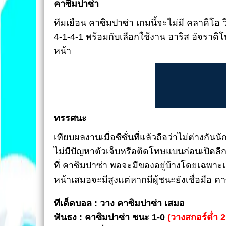
คาซิมปาซ่า
ทีมเยือน คาซิมปาซ่า เกมนี้จะไม่มี คลาดิโ
4-1-4-1 พร้อมกับเลือกใช้งาน ฮาริส ฮัจราด
หน้า
ทรรศนะ
เทียบผลงานเมื่อซีซั่นที่แล้วถือว่าไม่ต่างก
ไม่มีปัญหาตัวเจ็บหรือติดโทษแบนก่อนเปิดล
ที่ คาซิมปาซ่า พอจะมีของอยู่บ้างโดยเฉพาะเก
หน้าเสมอจะมีสูงแต่หากมีผู้ชนะยังเชื่อมือ ค
ทีเด็ดบอล : วาง คาซิมปาซ่า เสมอ
ฟันธง : คาซิมปาซ่า ชนะ 1-0
(วางสกอร์ต่ำ 2