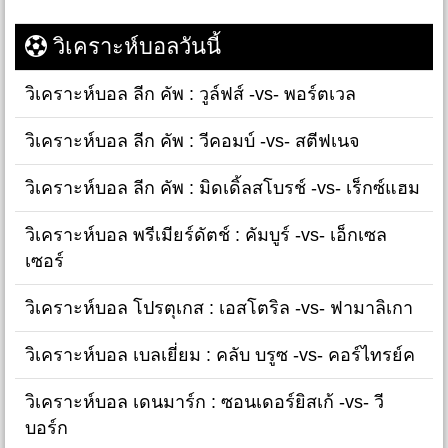
วิเคราะห์บอลวันนี้
วิเคราะห์บอล ลีก คัพ : วูล์ฟส์ -vs- พอร์ตเวล
วิเคราะห์บอล ลีก คัพ : วีคอมบ์ -vs- สตีฟเนจ
วิเคราะห์บอล ลีก คัพ : มิดเดิ้ลสโบรช์ -vs- เร็กซ์แฮม
วิเคราะห์บอล พรีเมียร์ดัตช์ : คัมบูร์ -vs- เอ็กเซล
เซอร์
วิเคราะห์บอล โปรตุเกส : เอสโตริล -vs- ฟามาลิเกา
วิเคราะห์บอล เบลเยี่ยม : คลับ บรูซ -vs- คอร์ไทรย์ค
วิเคราะห์บอล เดนมาร์ก : ซอนเดอร์ยิสเก้ -vs- วี
บอร์ก