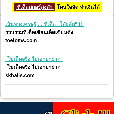
ทีเด็ดสกอร์สูงต่ำ
โดนใจจัด ทำเงินได้
เส้นทางเศรษฐี ... ทีเด็ด "โต๊ะล้ม" !!!
รวบรวมทีเด็ดเซียนเด็ดเซียนดัง
toeloms.com
"ไม่เด็ดจริง ไม่เอามาฝาก"
"ไม่เด็ดจริง ไม่เอามาฝาก"
skballs.com