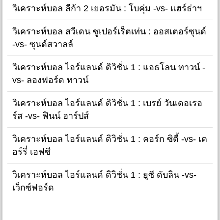
วิเคราะห์บอล ลีก้า 2 เยอรมัน : โบคุ่ม -vs- แฮร์ธ่าฯ
วิเคราะห์บอล สวีเดน ซูเปอร์เร็ตเท่น : ออสเตอร์ซุนด์
-vs- ซุนด์สวาลล์
วิเคราะห์บอล ไอร์แลนด์ ดิวิชั่น 1 : แอธโลน ทาวน์ -
vs- ลองฟอร์ด ทาวน์
วิเคราะห์บอล ไอร์แลนด์ ดิวิชั่น 1 : เบรย์ วันเดอเรอ
ร์ส -vs- ฟินน์ ฮาร์ปส์
วิเคราะห์บอล ไอร์แลนด์ ดิวิชั่น 1 : คอร์ก ซิตี้ -vs- เค
อร์รี่ เอฟซี
วิเคราะห์บอล ไอร์แลนด์ ดิวิชั่น 1 : ยูซี ดับลิน -vs-
เว็กซ์ฟอร์ด