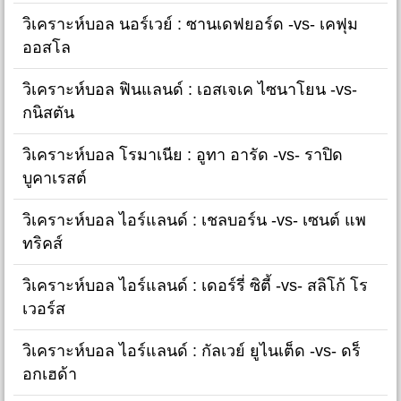
วิเคราะห์บอล นอร์เวย์ : ซานเดฟยอร์ด -vs- เคฟุม
ออสโล
วิเคราะห์บอล ฟินแลนด์ : เอสเจเค ไซนาโยน -vs-
กนิสตัน
วิเคราะห์บอล โรมาเนีย : อูทา อารัด -vs- ราปิด
บูคาเรสต์
วิเคราะห์บอล ไอร์แลนด์ : เชลบอร์น -vs- เซนต์ แพ
ทริคส์
วิเคราะห์บอล ไอร์แลนด์ : เดอร์รี่ ซิตี้ -vs- สลิโก้ โร
เวอร์ส
วิเคราะห์บอล ไอร์แลนด์ : กัลเวย์ ยูไนเต็ด -vs- ดร็
อกเฮด้า