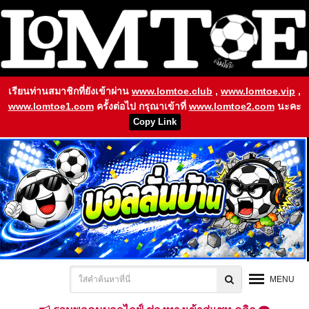
เรียนท่านสมาชิกที่ยังเข้าผ่าน
www.lomtoe.club
,
www.lomtoe.vip
,
www.lomtoe1.com
ครั้งต่อไป กรุณาเข้าที่
www.lomtoe2.com
นะคะ
Copy Link
MENU