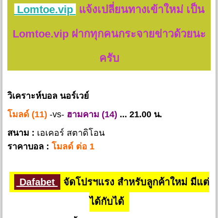
Lomtoe.vip
แจ้งเปลี่ยนทางเข้าใหม่ เป็น
Lomtoe.vip ฝากทุกคนกระจายข่าวด้วยนะ
ครับ
วิเคราะห์บอล นอร์เวย์
โมลด์ (11)
-vs-
ฮามคาม (14)
... 21.00 น.
สนาม :
เอเคอร์ สตาดิโอน
ราคาบอล :
โมลด์ ต่อ 1
Dafabet
จัดโปรฯแรง สำหรับลูกค้าใหม่ มีแต่
ได้กับได้