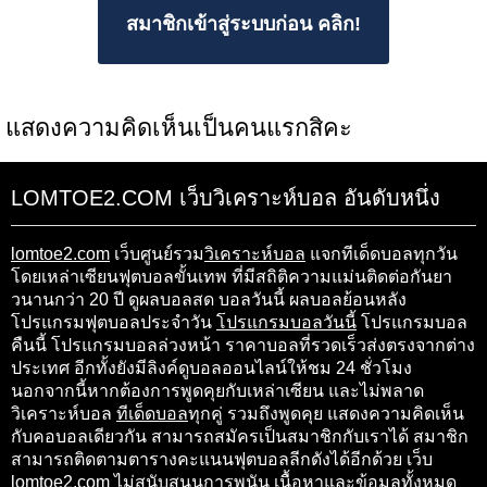
สมาชิกเข้าสู่ระบบก่อน คลิก!
แสดงความคิดเห็นเป็นคนแรกสิคะ
LOMTOE2.COM เว็บวิเคราะห์บอล อันดับหนึ่ง
lomtoe2.com
เว็บศูนย์รวม
วิเคราะห์บอล
แจกทีเด็ดบอลทุกวัน
โดยเหล่าเซียนฟุตบอลขั้นเทพ ที่มีสถิติความแม่นติดต่อกันยา
วนานกว่า 20 ปี ดูผลบอลสด บอลวันนี้ ผลบอลย้อนหลัง
โปรแกรมฟุตบอลประจำวัน
โปรแกรมบอลวันนี้
โปรแกรมบอล
คืนนี้ โปรแกรมบอลล่วงหน้า ราคาบอลที่รวดเร็วส่งตรงจากต่าง
ประเทศ อีกทั้งยังมีลิงค์ดูบอลออนไลน์ให้ชม 24 ชั่วโมง
นอกจากนี้หากต้องการพูดคุยกับเหล่าเซียน และไม่พลาด
วิเคราะห์บอล
ทีเด็ดบอล
ทุกคู่ รวมถึงพูดคุย แสดงความคิดเห็น
กับคอบอลเดียวกัน สามารถสมัครเป็นสมาชิกกับเราได้ สมาชิก
สามารถติดตามตารางคะแนนฟุตบอลลีกดังได้อีกด้วย เว็บ
lomtoe2.com ไม่สนับสนุนการพนัน เนื้อหาและข้อมูลทั้งหมด