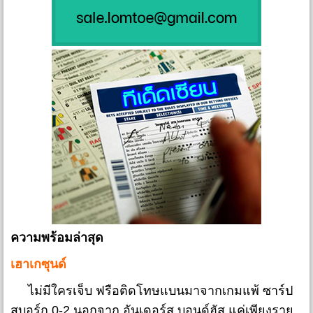
ความพร้อมล่าสุด
เฮาเกซุนด์
ไม่มีใครเจ็บ ฟรือติดโทษแบนมาจากเกมแพ้ ซาร์ป
สบอร์ก 0-2 นอกจาก อันเดอร์ส บอนด์ฮัส แค่เพียงราย